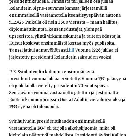
presidenttikaudella. Tanssista tuli jälleen osa juhlaa
Relanderin Signe-rouvansa kanssa järjestämällä
ensimmäisellä vastaanotolla itsenäisyyspäivän aattona
5.12.925. Paikalla oli noin 1 500 vierasta – maan hallitus,
diplomaattikuntaa, kansanedustajat, ylempää
upseeristoa, ylintä virkamieskuntaa ja taiteen edustajia.
Kutsut koskivat ensimmäistä kertaa myös puolisoita.
Tanssi jatkui aamuyöhön asti.
[ii]
Vuonna 1926 juhlaa ei
järjestetty presidentti Relanderin sairauden vuoksi.
P. E. Svinhufvudin kolmena ensimmäisenä
presidenttivuonna juhlaa ei vietetty. Vuonna 1931 pääsyynä
oli joulukuulla vietetty presidentin 70-vuotispäivä.
Seuraavana vuonna vastaanotto jätettiin järjestämättä
Ruotsin kruununprinssin Gustaf Adolfin vierailun vuoksi ja
1933 syynä oli talouspula.
Svinhufvudin presidenttikauden ensimmäisellä
vastaanotolla 1934 oli tarjolla alkoholijuomia, mikä oli
kieltolain päätyttyä mahdollista. Presidentti Kyösti Kallion