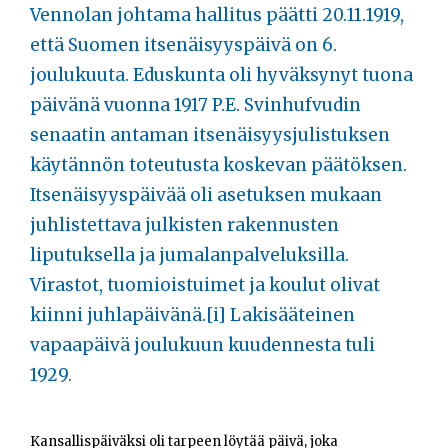
Opiskelijat
Vennolan johtama hallitus päätti 20.11.1919,
että Suomen itsenäisyyspäivä on 6.
Haku:
joulukuuta. Eduskunta oli hyväksynyt tuona
päivänä vuonna 1917 P.E. Svinhufvudin
senaatin antaman itsenäisyysjulistuksen
käytännön toteutusta koskevan päätöksen.
Itsenäisyyspäivää oli asetuksen mukaan
juhlistettava julkisten rakennusten
liputuksella ja jumalanpalveluksilla.
Virastot, tuomioistuimet ja koulut olivat
kiinni juhlapäivänä.
[i]
Lakisääteinen
vapaapäivä joulukuun kuudennesta tuli
1929.
Kansallispäiväksi oli tarpeen löytää päivä, joka