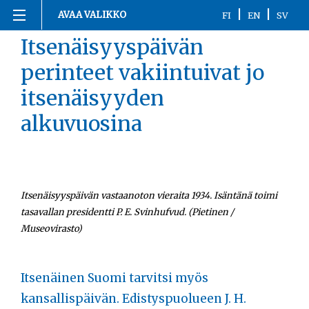
Siirry
|
|
AVAA VALIKKO
FI
EN
SV
sisältöön
Itsenäisyyspäivän
Etusivu
perinteet vakiintuivat jo
1863-1916
itsenäisyyden
1917
alkuvuosina
1918
1919-1920
Itsenäisyyspäivän vastaanoton vieraita 1934. Isäntänä toimi
tasavallan presidentti P. E. Svinhufvud. (Pietinen /
1921-2020
Museovirasto)
Kronologia
Itsenäinen Suomi tarvitsi myös
Henkilöt
kansallispäivän. Edistyspuolueen J. H.