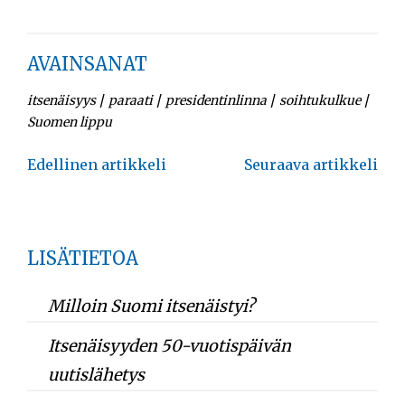
AVAINSANAT
/
/
/
/
itsenäisyys
paraati
presidentinlinna
soihtukulkue
Suomen lippu
Artikkelien
Edellinen artikkeli
Seuraava artikkeli
selaus
LISÄTIETOA
Milloin Suomi itsenäistyi?
Itsenäisyyden 50-vuotispäivän
uutislähetys