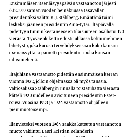
Ensimmäisen itsenäisyyspäivän vastaanoton järjesti
6.12.1919 saman vuoden heinäkuussa tasavallan
presidentiksi valittu K. J. Ståhlberg. Emäntänä toimi
leskeksi jääneen presidentin Aino-tytär. Iltapäivällä
pidettyyn tunnin kestäneeseen tilaisuuteen osallistui 150
vierasta. Työväenliikettä edusti juhlassa kolmimiehinen
lähetystö, joka korosti tervehdyksessään koko kansan
itsenäisyyttä ja painotti presidentin roolia kansan
edusmiehenä.
Iltajuhlana vastaanotto pidettiin ensimmäisen kerran
vuonna 1922, jolloin ohjelmassa oli myös tanssia.
Valtiosalissa Ståhlbergin rinnalla toistatuhatta vierasta
kätteli 1920 uudelleen avioituneen presidentin Ester-
rouva. Vuosina 1923 ja 1924 vastaanotto oli jälleen
pienimuotoisempi.
Illanvietoksi vuoteen 1964 saakka kutsutun vastaanoton
muoto vakiintui Lauri Kristian Relanderin