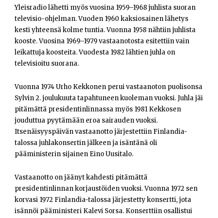
Yleisradio lähetti myös vuosina 1959–1968 juhlista suoran
televisio-ohjelman. Vuoden 1960 kaksiosainen lähetys
kesti yhteensä kolme tuntia. Vuonna 1958 nähtiin juhlista
kooste. Vuosina 1969–1979 vastaanotosta esitettiin vain
leikattuja koosteita. Vuodesta 1982 lähtien juhla on
televisioitu suorana.
Vuonna 1974 Urho Kekkonen perui vastaanoton puolisonsa
Sylvin 2. joulukuuta tapahtuneen kuoleman vuoksi. Juhla jäi
pitämättä presidentinlinnassa myös 1981 Kekkosen
jouduttua pyytämään eroa sairauden vuoksi.
Itsenäisyyspäivän vastaanotto järjestettiin Finlandia-
talossa juhlakonsertin jälkeen ja isäntänä oli
pääministerin sijainen Eino Uusitalo.
Vastaanotto on jäänyt kahdesti pitämättä
presidentinlinnan korjaustöiden vuoksi. Vuonna 1972 sen
korvasi 1972 Finlandia-talossa järjestetty konsertti, jota
isännöi pääministeri Kalevi Sorsa. Konserttiin osallistui