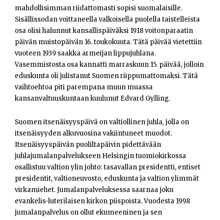
mahdollisimman riidattomasti sopisi suomalaisille.
Sisällissodan voittaneella valkoisella puolella taistelleista
osa olisi halunnut kansallispäiväksi 1918 voitonparaatin
päivän muistopäivän 16. toukokuuta. Tätä päivää vietettiin
vuoteen 1939 saakka armeijan lippujuhlana.
Vasemmistosta osa kannatti marraskuun 15. päivää, jolloin
eduskunta oli julistanut Suomen riippumattomaksi. Tätä
vaihtoehtoa piti parempana muun muassa
kansanvaltuuskuntaan kuulunut Edvard Gylling.
Suomen itsenäisyyspäivä on valtiollinen juhla, jolla on
itsenäisyyden alkuvuosina vakiintuneet muodot.
Itsenäisyyspäivän puoliltapäivin pidettävään
juhlajumalanpalvelukseen Helsingin tuomiokirkossa
osallistuu valtion ylin johto: tasavallan presidentti, entiset
presidentit, valtioneuvosto, eduskunta ja valtion ylimmät
virkamiehet. Jumalanpalveluksessa saarnaa joku
evankelis-luterilaisen kirkon piispoista. Vuodesta 1998
jumalanpalvelus on ollut ekumeeninen ja sen