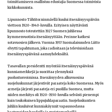
toimittamiseen osallistuu edustajia Suomessa toimivista
kirkkokunnista.
Lipunnosto Tähtitorninmäellä kuului itsenäisyyspäivän
viettoon 1920–1940-luvuilla. Erityisen näyttävästi
lipunnosto toteutettiin 1927 Suomen juhliessa
kymmenvuotista itsenäisyyttään. Perinne katkesi
sotavuosien jälkeen. Vuonna 1957 Suomalaisuuden Liitto
elvytti tapahtuman, joka radioitaan ja televisioidaan
itsenäisyyspäivänä aamuyhdeksältä.
Tasavallan presidentti myöntää itsenäisyyspäivänä
kunniamerkkejä ja suorittaa ylennyksiä
puolustusvoimissa. Itsenäisyyden alkuvuosina
suojeluskunnat järjestivät paraateja koko Suomessa. Myös
armeija järjesti paraateja eri puolilla Suomea, mutta
niiden merkitys oli 1920–1930-luvulla selvästi pienempi
kuin toukokuisen lippujuhlaparaatin. Suojeluskuntien
juhliin kuuluivat kunniakäynnit vapaussodassa