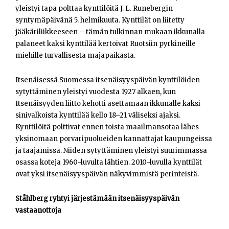
yleistyi tapa polttaa kynttilöitä J. L. Runebergin
syntymäpäivänä 5. helmikuuta. Kynttilät on liitetty
jääkäriliikkeeseen – tämän tulkinnan mukaan ikkunalla
palaneet kaksi kynttilää kertoivat Ruotsiin pyrkineille
miehille turvallisesta majapaikasta.
Itsenäisessä Suomessa itsenäisyyspäivän kynttilöiden
sytyttäminen yleistyi vuodesta 1927 alkaen, kun
Itsenäisyyden liitto kehotti asettamaan ikkunalle kaksi
sinivalkoista kynttilää kello 18–21 väliseksi ajaksi.
Kynttilöitä polttivat ennen toista maailmansotaa lähes
yksinomaan porvaripuolueiden kannattajat kaupungeissa
ja taajamissa. Niiden sytyttäminen yleistyi suurimmassa
osassa koteja 1960-luvulta lähtien. 2010-luvulla kynttilät
ovat yksi itsenäisyyspäivän näkyvimmistä perinteistä.
Ståhlberg ryhtyi järjestämään itsenäisyyspäivän
vastaanottoja