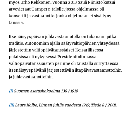
myös Urho Kekkonen. Vuonna 2013 Sauli Niinistö kutsui
arvovieraat Tampere-talolle, jossa ohjelmassa oli
konsertti ja vastaanotto, jonka ohjelmaan ei sisältynyt
tanssia.
Itsenäisyyspäivän juhlavastaanotolla on takanaan pitkä
traditio. Autonomian ajalla säätyvaltiopäivien yhteydessä
järjestettiin valtiopäivätanssiaiset Keisarillisessa
palatsissa eli nykyisessä Presidentinlinnassa.
Valtiopäivätanssiaisten perinne oli taustalla siirryttäessä
itsenäisyyspäivänä järjestettäviin iltapäivävastaanottoihin
ja juhlavastaanottoihin.
[i]
Suomen asetuskokoelma 138 / 1919.
[ii]
Laura Kolbe, Linnan juhlia vuodesta 1919, Tiede 8 / 2001.