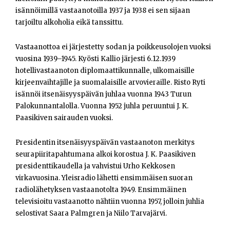
isännöimillä vastaanotoilla 1937 ja 1938 ei sen sijaan
tarjoiltu alkoholia eikä tanssittu.
Vastaanottoa ei järjestetty sodan ja poikkeusolojen vuoksi
vuosina 1939–1945. Kyösti Kallio järjesti 6.12.1939
hotellivastaanoton diplomaattikunnalle, ulkomaisille
kirjeenvaihtajille ja suomalaisille arvovieraille. Risto Ryti
isännöi itsenäisyyspäivän juhlaa vuonna 1943 Turun
Palokunnantalolla. Vuonna 1952 juhla peruuntui J. K.
Paasikiven sairauden vuoksi.
Presidentin itsenäisyyspäivän vastaanoton merkitys
seurapiiritapahtumana alkoi korostua J. K. Paasikiven
presidenttikaudella ja vahvistui Urho Kekkosen
virkavuosina. Yleisradio lähetti ensimmäisen suoran
radiolähetyksen vastaanotolta 1949. Ensimmäinen
televisioitu vastaanotto nähtiin vuonna 1957, jolloin juhlia
selostivat Saara Palmgren ja Niilo Tarvajärvi.