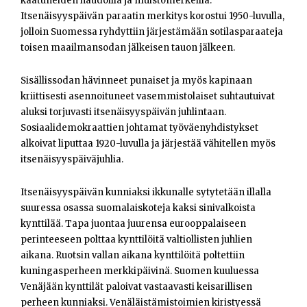
kaatuneiden haudoilla ja muistomerkeillä.
Itsenäisyyspäivän paraatin merkitys korostui 1950-luvulla,
jolloin Suomessa ryhdyttiin järjestämään sotilasparaateja
toisen maailmansodan jälkeisen tauon jälkeen.
Sisällissodan hävinneet punaiset ja myös kapinaan
kriittisesti asennoituneet vasemmistolaiset suhtautuivat
aluksi torjuvasti itsenäisyyspäivän juhlintaan.
Sosiaalidemokraattien johtamat työväenyhdistykset
alkoivat liputtaa 1920-luvulla ja järjestää vähitellen myös
itsenäisyyspäiväjuhlia.
Itsenäisyyspäivän kunniaksi ikkunalle sytytetään illalla
suuressa osassa suomalaiskoteja kaksi sinivalkoista
kynttilää. Tapa juontaa juurensa eurooppalaiseen
perinteeseen polttaa kynttilöitä valtiollisten juhlien
aikana. Ruotsin vallan aikana kynttilöitä poltettiin
kuningasperheen merkkipäivinä. Suomen kuuluessa
Venäjään kynttilät paloivat vastaavasti keisarillisen
perheen kunniaksi. Venäläistämistoimien kiristyessä