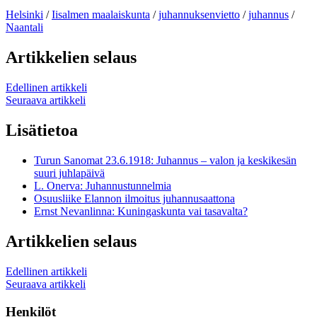
Helsinki
/
Iisalmen maalaiskunta
/
juhannuksenvietto
/
juhannus
/
Naantali
Artikkelien selaus
Edellinen artikkeli
Seuraava artikkeli
Lisätietoa
Turun Sanomat 23.6.1918: Juhannus – valon ja keskikesän
suuri juhlapäivä
L. Onerva: Juhannustunnelmia
Osuusliike Elannon ilmoitus juhannusaattona
Ernst Nevanlinna: Kuningaskunta vai tasavalta?
Artikkelien selaus
Edellinen artikkeli
Seuraava artikkeli
Henkilöt