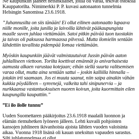
Ne kaupunkiin jääneet helsinkiläiset, joilla oli varaa, tekivät ostoksia
Kauppatorilta. Nimimerkki P. P. kuvasi aatonaaton tunnelmia
Helsingin Sanomissa 23.6.1918.
”Juhannusilta on siis tänään! Ei ollut eilinen aatonaatto lupaava
niille monille, joita junilla ja laivoilla lähtivät pääkaupungista
maalle suven juhlaa viettämään. Satoi pitkin päivää tuon tuostakin
ja taivas oli paksussa harmaassa pilvessä. Mutta ilomielin sentään
lähdettiin tavallista pidempää Iomaa viettämään.
Myöskin kaupunkiin jäävät valmistautuivat Jussin päivän aaton
juhlalliseen viettoon. Torilta koettivat emännät jo anivarhaisesta
aamusta alkaen varustaa kotejaan; eihän siellä suurta valitsemisen
varaa ollut, mutta aina sentään sattui – joskin kalliilla hinnalla –
jotakin irti saamaan. Jos ei muuta saanut, niin saipa ainakin vähän
kukkia pöydälleen – syreenejä, valkeita tahi sinipunervia – ja
nurkkaansa vastantuoksuisen nuoren koivun, joita kuormittain eilen
kaupungilla kaupattiin.”
”Ei ilo ilolle tunnu”
Uuden Suomettaren pääkirjoitus 23.6.1918 maalaili luonnon ja
elämän riemuhetken lyöneen jälleen. Lehti kuvaili pohjoisten
kansojen juhlineen ikivanhoista ajoista lähtien vuoden valoisinta
aikaa. Vuonna 1918 lisänä oli kauan uneksitun vapauden sarastus.
Silti juhlatunnelmaa ei ollut.