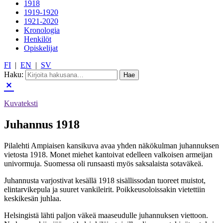
1918
1919-1920
1921-2020
Kronologia
Henkilöt
Opiskelijat
FI
|
EN
|
SV
Haku:
Kuvateksti
Juhannus 1918
Pilalehti Ampiaisen kansikuva avaa yhden näkökulman juhannuksen
vietosta 1918. Monet miehet kantoivat edelleen valkoisen armeijan
univormuja. Suomessa oli runsaasti myös saksalaista sotaväkeä.
Juhannusta varjostivat kesällä 1918 sisällissodan tuoreet muistot,
elintarvikepula ja suuret vankileirit. Poikkeusoloissakin vietettiin
keskikesän juhlaa.
Helsingistä lähti paljon väkeä maaseudulle juhannuksen viettoon.