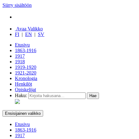
Siirry sisältöön
Avaa Valikko
FI
|
EN
|
SV
Etusivu
1863-1916
1917
1918
1919-1920
1921-2020
Kronologia
Henkilöt
Opiskelijat
Haku:
Ensisijainen valikko
Etusivu
1863-1916
1917