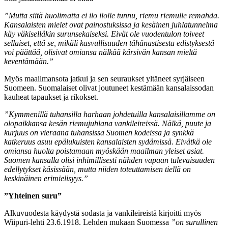
”Mutta siitä huolimatta ei ilo ilolle tunnu, riemu riemulle remahda.
Kansalaisten mielet ovat painostuksissa ja kesäinen juhlatunnelma
käy väkiselläkin surunsekaiseksi. Eivät ole vuodentulon toiveet
sellaiset, että se, mikäli kasvullisuuden tähänastisesta edistyksestä
voi päättää, olisivat omiansa nälkää kärsivän kansan mieltä
keventämään.”
Myös maailmansota jatkui ja sen seuraukset yltäneet syrjäiseen
Suomeen. Suomalaiset olivat joutuneet kestämään kansalaissodan
kauheat tapaukset ja rikokset.
”Kymmenillä tuhansilla harhaan johdetuilla kansalaisillamme on
olopaikkansa kesän riemujuhlana vankileireissä. Nälkä, puute ja
kurjuus on vieraana tuhansissa Suomen kodeissa ja synkkä
katkeruus asuu epälukuisten kansalaisten sydämissä. Eivätkä ole
omiansa huolta poistamaan myöskään maailman yleiset asiat.
Suomen kansalla olisi inhimillisesti nähden vapaan tulevaisuuden
edellytykset käsissään, mutta niiden toteuttamisen tiellä on
keskinäinen erimielisyys.”
”Yhteinen suru”
Alkuvuodesta käydystä sodasta ja vankileireistä kirjoitti myös
Wiipuri-lehti 23.6.1918. Lehden mukaan Suomessa
”on surullinen