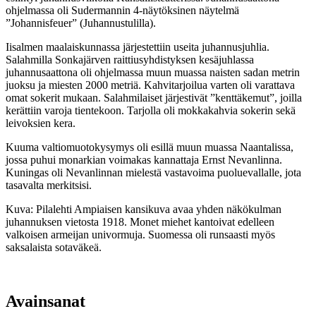
ohjelmassa oli Sudermannin 4-näytöksinen näytelmä
”Johannisfeuer” (Juhannustulilla).
Iisalmen maalaiskunnassa järjestettiin useita juhannusjuhlia.
Salahmilla Sonkajärven raittiusyhdistyksen kesäjuhlassa
juhannusaattona oli ohjelmassa muun muassa naisten sadan metrin
juoksu ja miesten 2000 metriä. Kahvitarjoilua varten oli varattava
omat sokerit mukaan. Salahmilaiset järjestivät ”kenttäkemut”, joilla
kerättiin varoja tientekoon. Tarjolla oli mokkakahvia sokerin sekä
leivoksien kera.
Kuuma valtiomuotokysymys oli esillä muun muassa Naantalissa,
jossa puhui monarkian voimakas kannattaja Ernst Nevanlinna.
Kuningas oli Nevanlinnan mielestä vastavoima puoluevallalle, jota
tasavalta merkitsisi.
Kuva: Pilalehti Ampiaisen kansikuva avaa yhden näkökulman
juhannuksen vietosta 1918. Monet miehet kantoivat edelleen
valkoisen armeijan univormuja. Suomessa oli runsaasti myös
saksalaista sotaväkeä.
Avainsanat