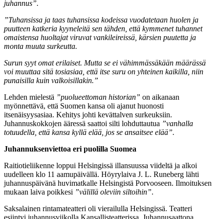
juhannus”.
”Tuhansissa ja taas tuhansissa kodeissa vuodatetaan huolen ja
puutteen katkeria kyyneleitä sen tähden, että kymmenet tuhannet
omaistensa huoltajat viruvat vankileireissä, kärsien puutetta ja
monta muuta surkeutta.
Surun syyt omat erilaiset. Mutta se ei vähimmässäkään määrässä
voi muuttaa sitä tosiasiaa, että itse suru on yhteinen kaikilla, niin
punaisilla kuin valkoisillakin.”
Lehden mielestä
”puolueettoman historian”
on aikanaan
myönnettävä, että Suomen kansa oli ajanut huonosti
itsenäisyysasiaa. Kehitys johti kevättalven surkeuksiin.
Juhannuskokkojen ääressä saattoi silti lohduttautua
”vanhalla
totuudella, että kansa kyllä elää, jos se ansaitsee elää”.
Juhannuksenviettoa eri puolilla Suomea
Raitiotieliikenne loppui Helsingissä illansuussa viideltä ja alkoi
uudelleen klo 11 aamupäivällä. Höyrylaiva J. L. Runeberg lähti
juhannuspäivänä huvimatkalle Helsingistä Porvooseen. Ilmoituksen
mukaan laiva poikkesi
”välillä oleviin siltoihin”
.
Saksalainen rintamateatteri oli vierailulla Helsingissä. Teatteri
esiintyi juhannusviikolla Kansallisteatterissa. Juhannusaattona