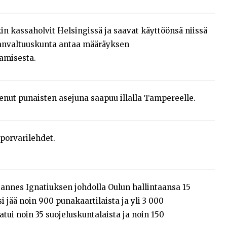
 kassaholvit Helsingissä ja saavat käyttöönsä niissä
sanvaltuuskunta antaa määräyksen
amisesta.
kenut punaisten asejuna saapuu illalla Tampereelle.
porvarilehdet.
Hannes Ignatiuksen johdolla Oulun hallintaansa 15
i jää noin 900 punakaartilaista ja yli 3 000
atui noin 35 suojeluskuntalaista ja noin 150