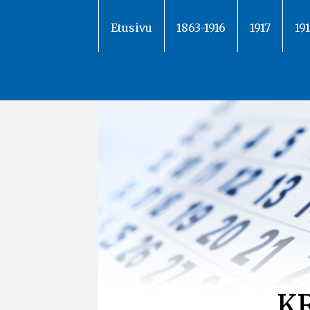
Siirry
sisältöön
Etusivu
1863-1916
1917
19
K