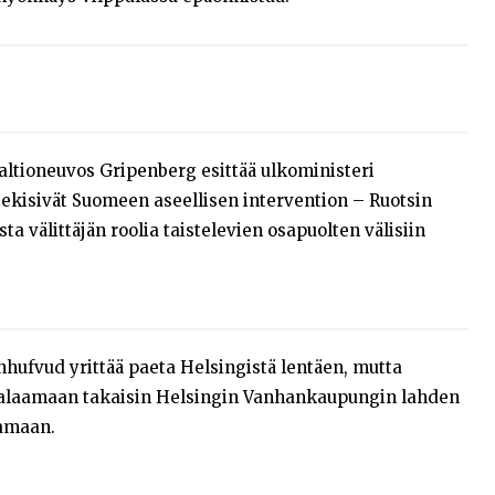
ltioneuvos Gripenberg esittää ulkoministeri
a tekisivät Suomeen aseellisen intervention – Ruotsin
sta välittäjän roolia taistelevien osapuolten välisiin
nhufvud yrittää paeta Helsingistä lentäen, mutta
palaamaan takaisin Helsingin Vanhankaupungin lahden
tamaan.