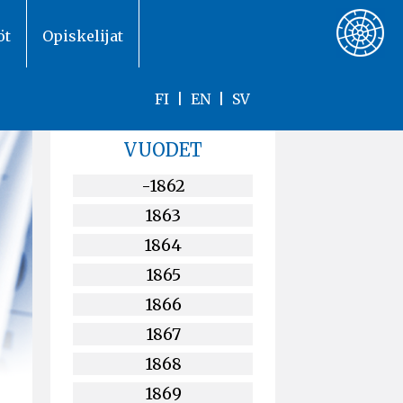
öt
Opiskelijat
FI
|
EN
|
SV
VUODET
-1862
1863
1864
1865
1866
1867
1868
1869