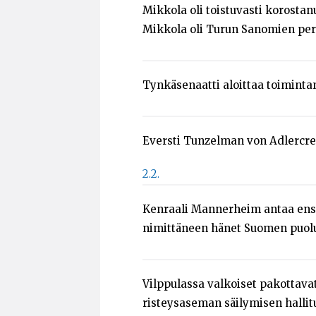
Mikkola oli toistuvasti korostanu
Mikkola oli Turun Sanomien per
Tynkäsenaatti aloittaa toiminta
Eversti Tunzelman von Adlercre
2.2.
Kenraali Mannerheim antaa ensi
nimittäneen hänet Suomen puolus
Vilppulassa valkoiset pakottav
risteysaseman säilymisen hallit