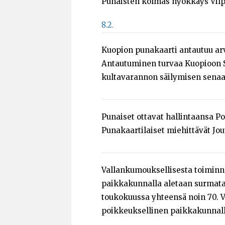
Punaisten kolmas hyökkäys Vilp
8.2.
Kuopion punakaarti antautuu arv
Antautuminen turvaa Kuopioon S
kultavarannon säilymisen senaat
Punaiset ottavat hallintaansa Po
Punakaartilaiset miehittävät Jo
Vallankumouksellisesta toiminna
paikkakunnalla aletaan surmata
toukokuussa yhteensä noin 70. V
poikkeuksellinen paikkakunnalla