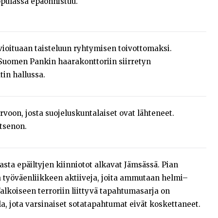
pulassa epäonnistuu.
ioituaan taisteluun ryhtymisen toivottomaksi.
uomen Pankin haarakonttoriin siirretyn
in hallussa.
rvoon, josta suojeluskuntalaiset ovat lähteneet.
utsenon.
sta epäiltyjen kiinniotot alkavat Jämsässä. Pian
 työväenliikkeen aktiiveja, joita ammutaan helmi–
alkoiseen terroriin liittyvä tapahtumasarja on
, jota varsinaiset sotatapahtumat eivät koskettaneet.