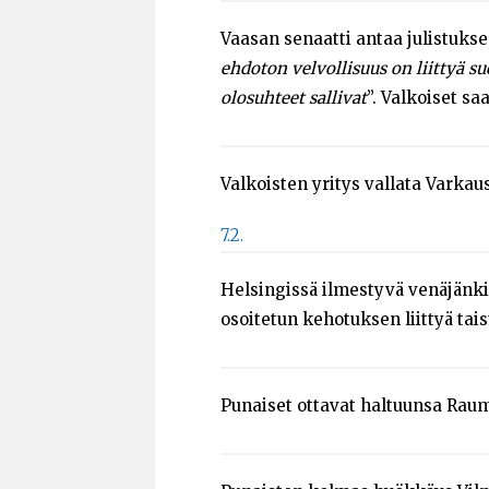
Vaasan senaatti antaa julistuks
ehdoton velvollisuus on liittyä s
olosuhteet sallivat
”. Valkoiset sa
Valkoisten yritys vallata Varkau
7.2.
Helsingissä ilmestyvä venäjänkie
osoitetun kehotuksen liittyä ta
Punaiset ottavat haltuunsa Raum