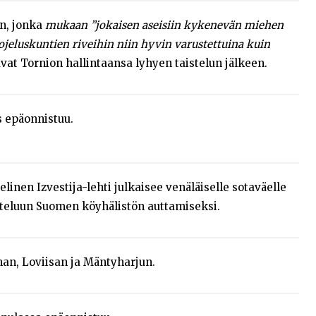
en, jonka
mukaan ”jokaisen aseisiin kykenevän miehen
uojeluskuntien riveihin niin hyvin varustettuina kuin
avat Tornion hallintaansa lyhyen taistelun jälkeen.
s epäonnistuu.
linen Izvestija-lehti julkaisee venäläiselle sotaväelle
isteluun Suomen köyhälistön auttamiseksi.
an, Loviisan ja Mäntyharjun.