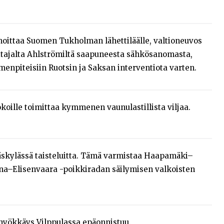
lmoittaa Suomen Tukholman lähettiläälle, valtioneuvos
itajalta Ahlströmiltä saapuneesta sähkösanomasta,
enpiteisiin Ruotsin ja Saksan interventiota varten.
koille toimittaa kymmenen vaunulastillista viljaa.
äskylässä taisteluitta. Tämä varmistaa Haapamäki–
a–Elisenvaara -poikkiradan säilymisen valkoisten
 hyökkäys Vilppulassa epäonnistuu.