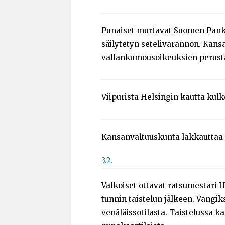
Punaiset murtavat Suomen Pankin
säilytetyn setelivarannon. Kan
vallankumousoikeuksien perust
Viipurista Helsingin kautta kul
Kansanvaltuuskunta lakkauttaa 
3.2.
Valkoiset ottavat ratsumestari 
tunnin taistelun jälkeen. Vangiks
venäläissotilasta. Taistelussa ka