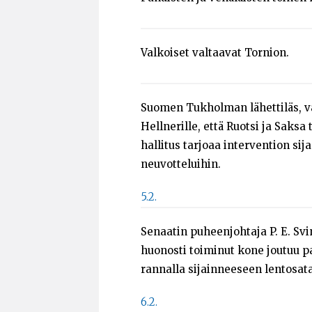
Valkoiset valtaavat Tornion.
Suomen Tukholman lähettiläs, va
Hellnerille, että Ruotsi ja Saks
hallitus tarjoaa intervention sija
neuvotteluihin.
5.2.
Senaatin puheenjohtaja P. E. Svi
huonosti toiminut kone joutuu 
rannalla sijainneeseen lentosa
6.2.