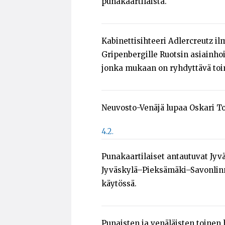
punakaartilaista.
Kabinettisihteeri Adlercreutz i
Gripenbergille Ruotsin asiainho
jonka mukaan on ryhdyttävä toim
Neuvosto-Venäjä lupaa Oskari To
4.2.
Punakaartilaiset antautuvat Jyv
Jyväskylä–Pieksämäki–Savonlinn
käytössä.
Punaisten ja venäläisten toinen