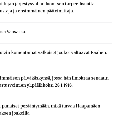
t lujan järjestysvallan luomisen tarpeellisuutta.
ustaja ja ensimmäinen päätoimittaja.
nsa Vaasassa.
utzin komentamat valkoiset joukot valtaavat Raahen.
mmäisen päiväkäskynsä, jossa hän ilmoittaa senaatin
tusvoimien ylipäälliköksi 28.1.1918.
at punaiset perääntymään, mikä turvaa Haapamäen
uksen joukoilla.