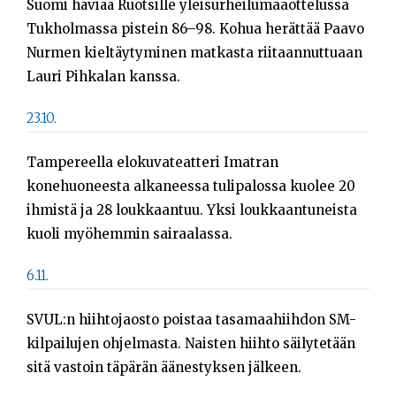
Suomi häviää Ruotsille yleisurheilumaaottelussa
Tukholmassa pistein 86–98. Kohua herättää Paavo
Nurmen kieltäytyminen matkasta riitaannuttuaan
Lauri Pihkalan kanssa.
23.10.
Tampereella elokuvateatteri Imatran
konehuoneesta alkaneessa tulipalossa kuolee 20
ihmistä ja 28 loukkaantuu. Yksi loukkaantuneista
kuoli myöhemmin sairaalassa.
6.11.
SVUL:n hiihtojaosto poistaa tasamaahiihdon SM-
kilpailujen ohjelmasta. Naisten hiihto säilytetään
sitä vastoin täpärän äänestyksen jälkeen.