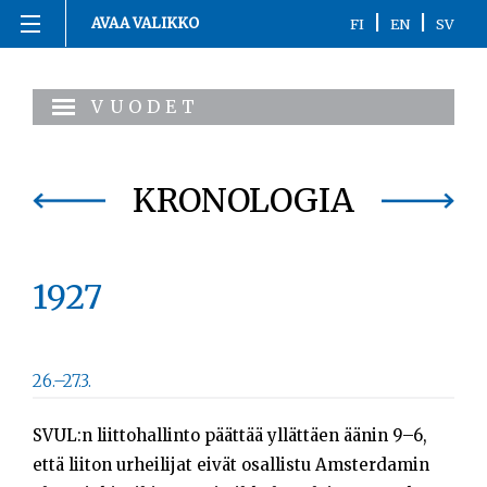
|
|
AVAA VALIKKO
FI
EN
SV
Siirry
Etusivu
sisältöön
VUODET
1863-1916
1917
KRONOLOGIA
1918
1927
1919-1920
1921-2020
26.–27.3.
Kronologia
SVUL:n liittohallinto päättää yllättäen äänin 9–6,
Henkilöt
että liiton urheilijat eivät osallistu Amsterdamin