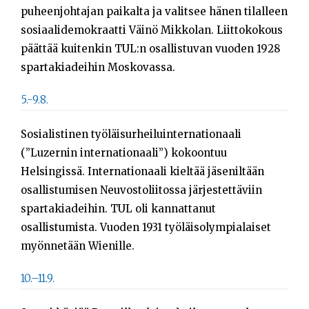
puheenjohtajan paikalta ja valitsee hänen tilalleen
sosiaalidemokraatti Väinö Mikkolan. Liittokokous
päättää kuitenkin TUL:n osallistuvan vuoden 1928
spartakiadeihin Moskovassa.
5.-9.8.
Sosialistinen työläisurheiluinternationaali
(”Luzernin internationaali”) kokoontuu
Helsingissä. Internationaali kieltää jäseniltään
osallistumisen Neuvostoliitossa järjestettäviin
spartakiadeihin. TUL oli kannattanut
osallistumista. Vuoden 1931 työläisolympialaiset
myönnetään Wienille.
10.–11.9.