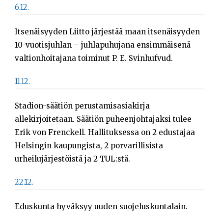
6.12.
Itsenäisyyden Liitto järjestää maan itsenäisyyden
10-vuotisjuhlan – juhlapuhujana ensimmäisenä
valtionhoitajana toiminut P. E. Svinhufvud.
11.12.
Stadion-säätiön perustamisasiakirja
allekirjoitetaan. Säätiön puheenjohtajaksi tulee
Erik von Frenckell. Hallituksessa on 2 edustajaa
Helsingin kaupungista, 2 porvarillisista
urheilujärjestöistä ja 2 TUL:stä.
22.12.
Eduskunta hyväksyy uuden suojeluskuntalain.