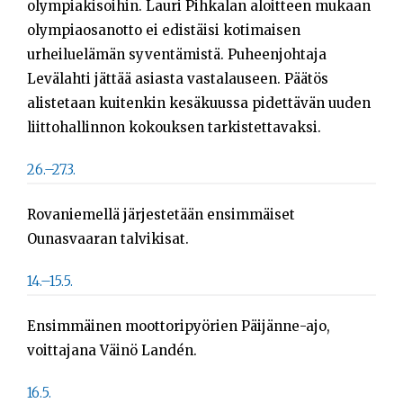
olympiakisoihin. Lauri Pihkalan aloitteen mukaan
Opiskelijat
olympiaosanotto ei edistäisi kotimaisen
urheiluelämän syventämistä. Puheenjohtaja
Haku:
Levälahti jättää asiasta vastalauseen. Päätös
alistetaan kuitenkin kesäkuussa pidettävän uuden
liittohallinnon kokouksen tarkistettavaksi.
26.–27.3.
Rovaniemellä järjestetään ensimmäiset
Ounasvaaran talvikisat.
14.–15.5.
Ensimmäinen moottoripyörien Päijänne-ajo,
voittajana Väinö Landén.
16.5.