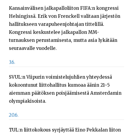
Kansainvälisen jalkapalloliiton FIFA:n kongressi
Helsingissä. Erik von Frenckell valitaan järjestön
hallitukseen varapuheenjohtajan tittelillä.
Kongressi keskustelee jalkapallon MM-
turnauksen perustamisesta, mutta asia lykätään
seuraavalle vuodelle.
3.6.
SVUL:n Viipurin voimistelujuhlien yhteydessä
kokoontunut liittohallitus kumoaa äänin 21–5
aiemman päätöksen poisjäämisestä Amsterdamin
olympiakisoista.
20.6.
TUL:n liittokokous syrjäyttää Eino Pekkalan liiton