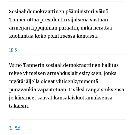
Sosiaalidemokraattinen pääministeri Väinö
Tanner ottaa presidentin sijaisena vastaan
armeijan lippujuhlan paraatin, mikä herättää
kuohuntaa koko poliittisessa kentässä.
18.5.
Väinö Tannerin sosiaalidemokraattinen hallitus
tekee viimeisen armahduslakiesityksen, jonka
myötä jäljellä olevat viitisenkymmentä
punavankia vapautetaan. Lisäksi rangaistuksensa
jo kärsineet saavat kansalaisluottamuksensa
takaisin.
3.–5.6.