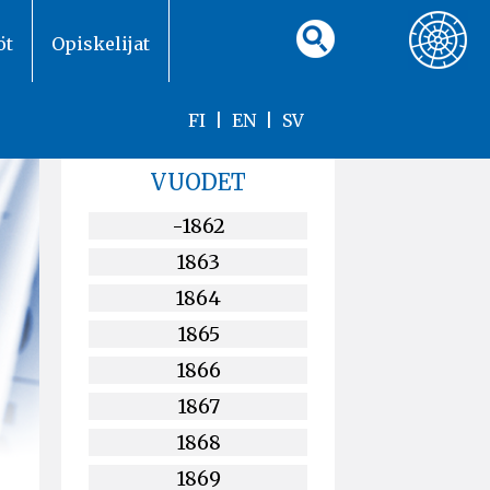
öt
Opiskelijat
FI
|
EN
|
SV
VUODET
-1862
1863
1864
1865
1866
1867
1868
1869