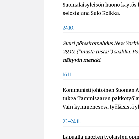
Suomalaisyleisön huono käytös h
selostajana Sulo Kolkka.
24.10
.
Suuri pörssiromahdus New Yorkist
29.10. (”musta tiistai”) saakka.
näkyvin merkki.
16.11.
Kommunistijohtoinen Suomen Amm
tukea Tammisaaren pakkotyölait
Vain kymmenesosa työläisistä yh
23.–24.11.
Lapualla nuorten työläisten opi