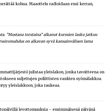
erättää kohua. Maaottelu radioidaan ensi kerran,
a. ”Mustana torstaina” alkanut kurssien lasku jatkuu
 Pörssiromahdus on alkavan syvä kansainvälisen lama
attijärjestö julistaa yleislakon, jonka tavoitteena on
okseen suljettujen poliittisten vankien syömälakkoa.
tyy yleislakkoon, joka raukeaa.
ntopäivillä levottomuuksia – ensimmäisenä päivänä