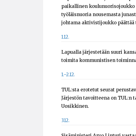
paikallinen koulunuorisojoukko 
työläisnuoria nousemasta junast
johtama aktivistijoukko päättää 
1.12.
Lapualla järjestetään suuri kans
toimita kommunistisen toiminna
1.–2.12.
TUL:sta erotetut seurat perusta
Järjestön tavoitteena on TUL:n t
Uosikkinen.
3.12.
Sisäministeri Arvo Linturi va