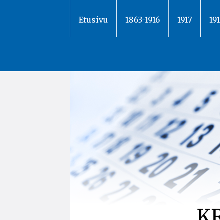
Siirry
sisältöön
Etusivu
1863-1916
1917
19
K