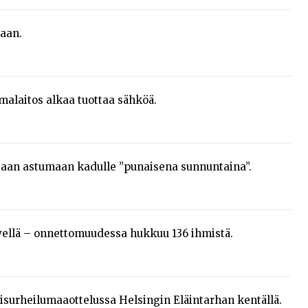
taan.
alaitos alkaa tuottaa sähköä.
aan astumaan kadulle ”punaisena sunnuntaina”.
vellä – onnettomuudessa hukkuu 136 ihmistä.
eisurheilumaaottelussa Helsingin Eläintarhan kentällä.