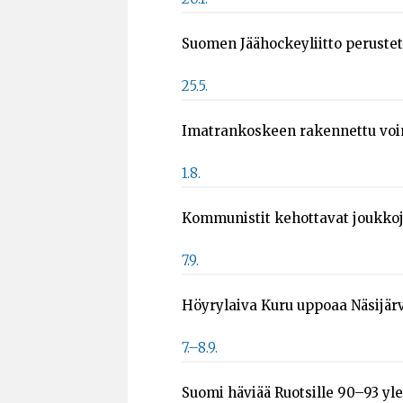
Suomen Jäähockeyliitto peruste
25.5.
Imatrankoskeen rakennettu voim
1.8.
Kommunistit kehottavat joukkoj
7.9.
Höyrylaiva Kuru uppoaa Näsijär
7.–8.9.
Suomi häviää Ruotsille 90–93 yl