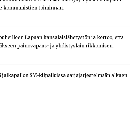
ee kommunistien toiminnan.
 puheilleen Lapuan kansalaislähetystön ja kertoo, että
tääkseen painovapaus- ja yhdistyslain rikkomisen.
yä jalkapallon SM-kilpailuissa sarjajärjestelmään alkaen