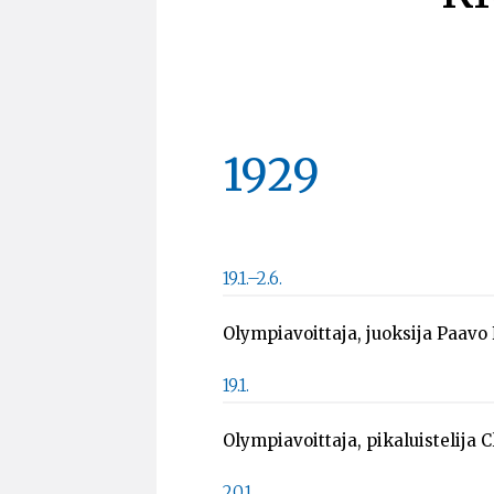
1929
19.1.–2.6.
Olympiavoittaja, juoksija Paavo
19.1.
Olympiavoittaja, pikaluistelija 
20.1.