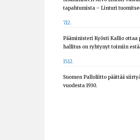
tapahtumista – Linturi tuomits
7.12.
Pääministeri Kyösti Kallio ottaa
hallitus on ryhtynyt toimiin es
15.12.
Suomen Palloliitto päättää siirt
vuodesta 1930.