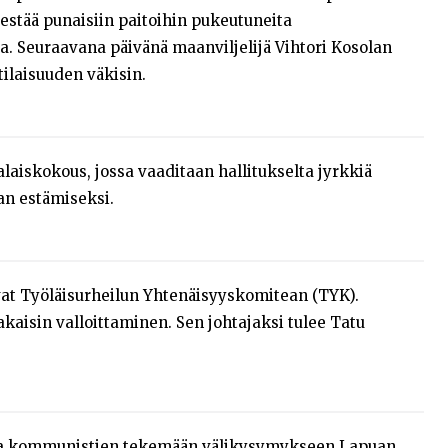
estää punaisiin paitoihin pukeutuneita
a. Seuraavana päivänä maanviljelijä Vihtori Kosolan
tilaisuuden väkisin.
alaiskokous, jossa vaaditaan hallitukselta jyrkkiä
n estämiseksi.
vat Työläisurheilun Yhtenäisyyskomitean (TYK).
akaisin valloittaminen. Sen johtajaksi tulee Tatu
staa kommunistien tekemään välikysymykseen Lapuan