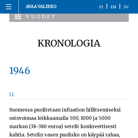
Siirry
|
|
AVAA VALIKKO
FI
EN
SV
sisältöön
VUODET
Etusivu
1863-1916
KRONOLOGIA
1917
1918
1946
1919-1920
1.1.
1921-2020
Suomessa puolitetaan inflaation hillitsemiseksi
Kronologia
ostovoimaa leikkaamalla 500, 1000 ja 5000
markan (38–380 euroa) setelit konkreettisesti
Henkilöt
kahtia. Setelin vasen puolisko on käypää rahaa,