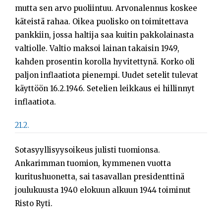
Opiskelijat
mutta sen arvo puoliintuu. Arvonalennus koskee
käteistä rahaa. Oikea puolisko on toimitettava
Haku:
pankkiin, jossa haltija saa kuitin pakkolainasta
valtiolle. Valtio maksoi lainan takaisin 1949,
kahden prosentin korolla hyvitettynä. Korko oli
paljon inflaatiota pienempi. Uudet setelit tulevat
käyttöön 16.2.1946. Setelien leikkaus ei hillinnyt
inflaatiota.
21.2.
Sotasyyllisyysoikeus julisti tuomionsa.
Ankarimman tuomion, kymmenen vuotta
kuritushuonetta, sai tasavallan presidenttinä
joulukuusta 1940 elokuun alkuun 1944 toiminut
Risto Ryti.