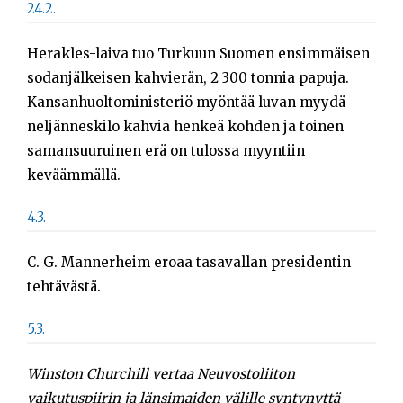
24.2.
Herakles-laiva tuo Turkuun Suomen ensimmäisen
sodanjälkeisen kahvierän, 2 300 tonnia papuja.
Kansanhuoltoministeriö myöntää luvan myydä
neljänneskilo kahvia henkeä kohden ja toinen
samansuuruinen erä on tulossa myyntiin
keväämmällä.
4.3.
C. G. Mannerheim eroaa tasavallan presidentin
tehtävästä.
5.3.
Winston Churchill vertaa Neuvostoliiton
vaikutuspiirin ja länsimaiden välille syntynyttä