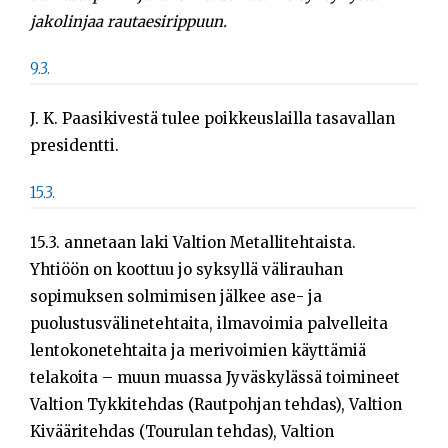
jakolinjaa rautaesirippuun.
9.3.
J. K. Paasikivestä tulee poikkeuslailla tasavallan
presidentti.
15.3.
15.3. annetaan laki Valtion Metallitehtaista.
Yhtiöön on koottuu jo syksyllä välirauhan
sopimuksen solmimisen jälkee ase- ja
puolustusvälinetehtaita, ilmavoimia palvelleita
lentokonetehtaita ja merivoimien käyttämiä
telakoita – muun muassa Jyväskylässä toimineet
Valtion Tykkitehdas (Rautpohjan tehdas), Valtion
Kivääritehdas (Tourulan tehdas), Valtion