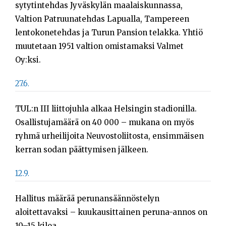
sytytintehdas Jyväskylän maalaiskunnassa,
Valtion Patruunatehdas Lapualla, Tampereen
lentokonetehdas ja Turun Pansion telakka. Yhtiö
muutetaan 1951 valtion omistamaksi Valmet
Oy:ksi.
27.6.
TUL:n III liittojuhla alkaa Helsingin stadionilla.
Osallistujamäärä on 40 000 – mukana on myös
ryhmä urheilijoita Neuvostoliitosta, ensimmäisen
kerran sodan päättymisen jälkeen.
12.9.
Hallitus määrää perunansäännöstelyn
aloitettavaksi – kuukausittainen peruna-annos on
10–15 kiloa.