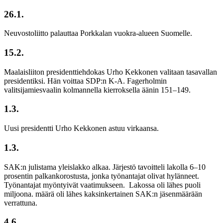
26.1.
Neuvostoliitto palauttaa Porkkalan vuokra-alueen Suomelle.
15.2.
Maalaisliiton presidenttiehdokas Urho Kekkonen valitaan tasavallan
presidentiksi. Hän voittaa SDP:n K-A. Fagerholmin
valitsijamiesvaalin kolmannella kierroksella äänin 151–149.
1.3.
Uusi presidentti Urho Kekkonen astuu virkaansa.
1.3.
SAK:n julistama yleislakko alkaa. Järjestö tavoitteli lakolla 6–10
prosentin palkankorostusta, jonka työnantajat olivat hylänneet.
Työnantajat myöntyivät vaatimukseen. Lakossa oli lähes puoli
miljoona. määrä oli lähes kaksinkertainen SAK:n jäsenmäärään
verrattuna.
4.6.