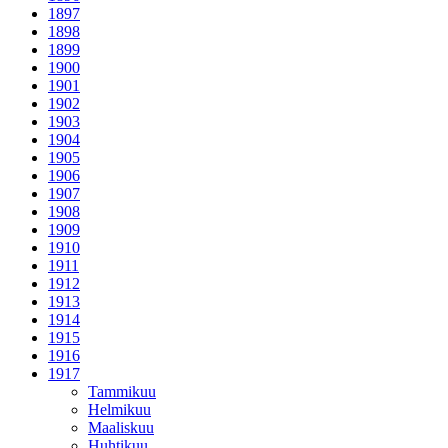
1897
1898
1899
1900
1901
1902
1903
1904
1905
1906
1907
1908
1909
1910
1911
1912
1913
1914
1915
1916
1917
Tammikuu
Helmikuu
Maaliskuu
Huhtikuu