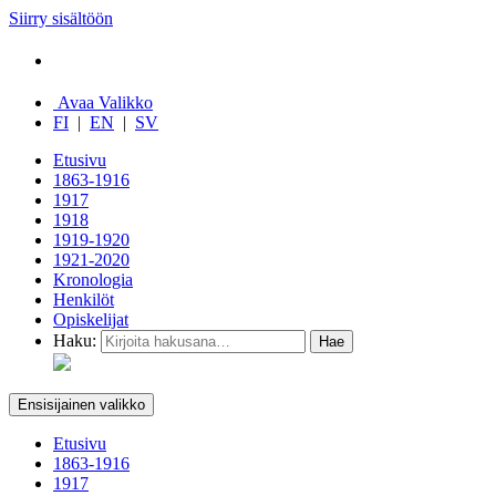
Siirry sisältöön
Avaa Valikko
FI
|
EN
|
SV
Etusivu
1863-1916
1917
1918
1919-1920
1921-2020
Kronologia
Henkilöt
Opiskelijat
Haku:
Ensisijainen valikko
Etusivu
1863-1916
1917