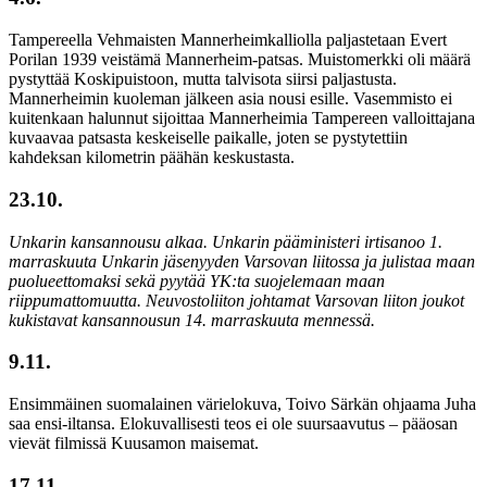
Tampereella Vehmaisten Mannerheimkalliolla paljastetaan Evert
Porilan 1939 veistämä Mannerheim-patsas. Muistomerkki oli määrä
pystyttää Koskipuistoon, mutta talvisota siirsi paljastusta.
Mannerheimin kuoleman jälkeen asia nousi esille. Vasemmisto ei
kuitenkaan halunnut sijoittaa Mannerheimia Tampereen valloittajana
kuvaavaa patsasta keskeiselle paikalle, joten se pystytettiin
kahdeksan kilometrin päähän keskustasta.
23.10.
Unkarin kansannousu alkaa. Unkarin pääministeri irtisanoo 1.
marraskuuta Unkarin jäsenyyden Varsovan liitossa ja julistaa maan
puolueettomaksi sekä pyytää YK:ta suojelemaan maan
riippumattomuutta. Neuvostoliiton johtamat Varsovan liiton joukot
kukistavat kansannousun 14. marraskuuta mennessä.
9.11.
Ensimmäinen suomalainen värielokuva, Toivo Särkän ohjaama Juha
saa ensi-iltansa. Elokuvallisesti teos ei ole suursaavutus – pääosan
vievät filmissä Kuusamon maisemat.
17.11.