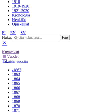
1918
1919-1920
1921-2020
Kronologia
Henkilöt
Opiskelijat
FI
|
EN
|
SV
Haku:
Kuvateksti
Vuodet
Takaisin vuosiin
-1862
1863
1864
1865
1866
1867
1868
1869
1870
1871