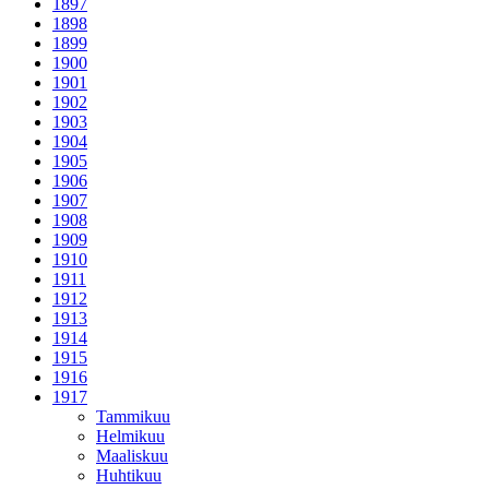
1897
1898
1899
1900
1901
1902
1903
1904
1905
1906
1907
1908
1909
1910
1911
1912
1913
1914
1915
1916
1917
Tammikuu
Helmikuu
Maaliskuu
Huhtikuu