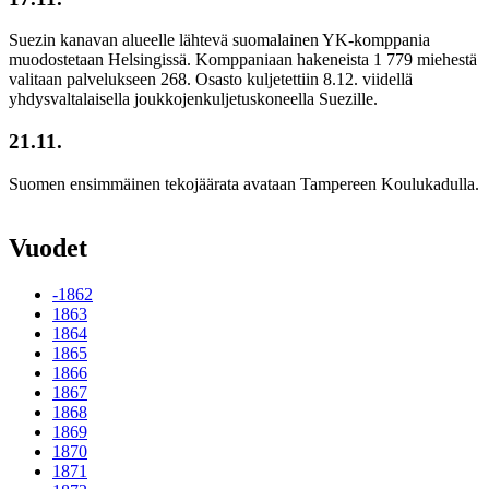
Suezin kanavan alueelle lähtevä suomalainen YK-komppania
muodostetaan Helsingissä. Komppaniaan hakeneista 1 779 miehestä
valitaan palvelukseen 268. Osasto kuljetettiin 8.12. viidellä
yhdysvaltalaisella joukkojenkuljetuskoneella Suezille.
21.11.
Suomen ensimmäinen tekojäärata avataan Tampereen Koulukadulla.
Vuodet
-1862
1863
1864
1865
1866
1867
1868
1869
1870
1871