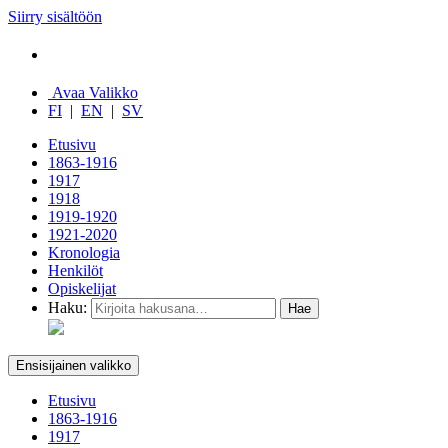
Siirry sisältöön
Avaa Valikko
FI
|
EN
|
SV
Etusivu
1863-1916
1917
1918
1919-1920
1921-2020
Kronologia
Henkilöt
Opiskelijat
Haku:
Ensisijainen valikko
Etusivu
1863-1916
1917