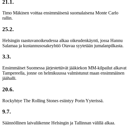
21.1.
Timo Mäkinen voittaa ensimmäisenä suomalaisena Monte Carlo
rallin.
25.2.
Helsingin raastuvanoikeudessa alkaa oikeudenkäynti, jossa Hannu
Salamaa ja kustannusosakeyhtiö Otavaa syytetään jumalanpilkasta.
3.3.
Ensimmäiset Suomessa järjestettävät jääkiekon MM-kilpailut alkavat
Tampereella, jonne on helmikuussa valmistunut maan ensimmäinen
jäähalli.
20.6.
Rockyhtye The Rolling Stones esiintyy Porin Yyterissä.
9.7.
Säännöllinen laivaliikenne Helsingin ja Tallinnan välillä alkaa.