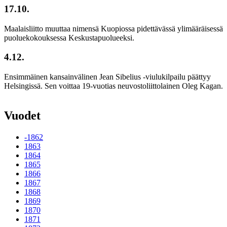
17.10.
Maalaisliitto muuttaa nimensä Kuopiossa pidettävässä ylimääräisessä
puoluekokouksessa Keskustapuolueeksi.
4.12.
Ensimmäinen kansainvälinen Jean Sibelius -viulukilpailu päättyy
Helsingissä. Sen voittaa 19-vuotias neuvostoliittolainen Oleg Kagan.
Vuodet
-1862
1863
1864
1865
1866
1867
1868
1869
1870
1871