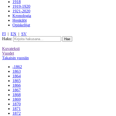
1918
1919-1920
1921-2020
Kronologia
Henkilöt
Opiskelijat
FI
|
EN
|
SV
Haku:
Kuvateksti
Vuodet
Takaisin vuosiin
-1862
1863
1864
1865
1866
1867
1868
1869
1870
1871
1872