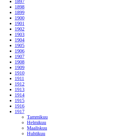
1897
1898
1899
1900
1901
1902
1903
1904
1905
1906
1907
1908
1909
1910
1911
1912
1913
1914
1915
1916
1917
Tammikuu
Helmikuu
Maaliskuu
Huhtikuu