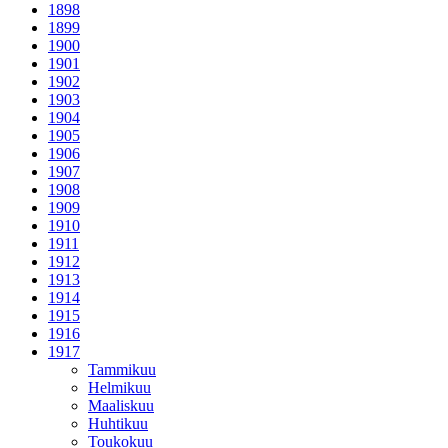
1898
1899
1900
1901
1902
1903
1904
1905
1906
1907
1908
1909
1910
1911
1912
1913
1914
1915
1916
1917
Tammikuu
Helmikuu
Maaliskuu
Huhtikuu
Toukokuu