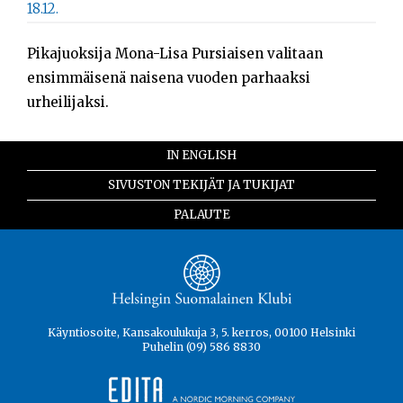
18.12.
Pikajuoksija Mona-Lisa Pursiaisen valitaan
ensimmäisenä naisena vuoden parhaaksi
urheilijaksi.
IN ENGLISH
SIVUSTON TEKIJÄT JA TUKIJAT
PALAUTE
Käyntiosoite, Kansakoulukuja 3, 5. kerros, 00100 Helsinki
Puhelin (09) 586 8830