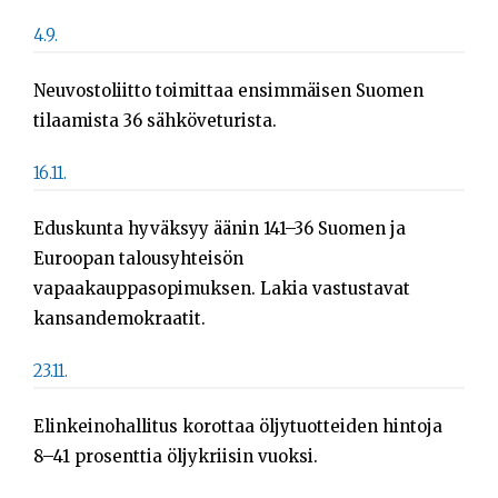
4.9.
Neuvostoliitto toimittaa ensimmäisen Suomen
tilaamista 36 sähköveturista.
16.11.
Eduskunta hyväksyy äänin 141–36 Suomen ja
Euroopan talousyhteisön
vapaakauppasopimuksen. Lakia vastustavat
kansandemokraatit.
23.11.
Elinkeinohallitus korottaa öljytuotteiden hintoja
8–41 prosenttia öljykriisin vuoksi.