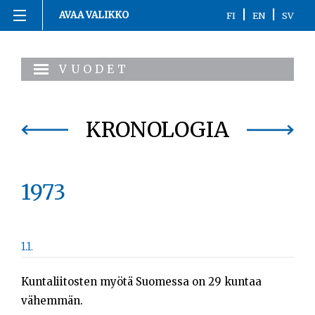
|
|
AVAA VALIKKO
FI
EN
SV
Siirry
Etusivu
sisältöön
VUODET
1863-1916
1917
KRONOLOGIA
1918
1973
1919-1920
1921-2020
1.1.
Kronologia
Kuntaliitosten myötä Suomessa on 29 kuntaa
Henkilöt
vähemmän.