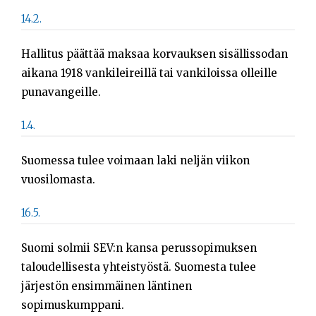
Opiskelijat
14.2.
Haku:
Hallitus päättää maksaa korvauksen sisällissodan
aikana 1918 vankileireillä tai vankiloissa olleille
punavangeille.
1.4.
Suomessa tulee voimaan laki neljän viikon
vuosilomasta.
16.5.
Suomi solmii SEV:n kansa perussopimuksen
taloudellisesta yhteistyöstä. Suomesta tulee
järjestön ensimmäinen läntinen
sopimuskumppani.