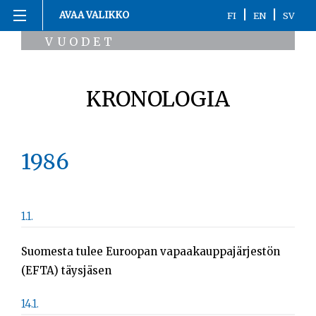
Siirry
|
|
AVAA VALIKKO
FI
EN
SV
sisältöön
VUODET
Etusivu
1863-1916
KRONOLOGIA
1917
1918
1986
1919-1920
1.1.
1921-2020
Suomesta tulee Euroopan vapaakauppajärjestön
Kronologia
(EFTA) täysjäsen
Henkilöt
14.1.