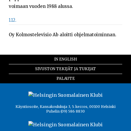
voimaan vuoden 1988 alussa.
1.12.
Oy Kolmostelevisio Ab aloitti ohjelmatoiminnan.
IN ENGLISH
SIVUSTON TEKIJÄT JA TUKIJAT
PALAUTE
Käyntiosoite, Kansakoulukuja 3, 5. kerros, 00100 Helsinki
Puhelin (09) 586 8830