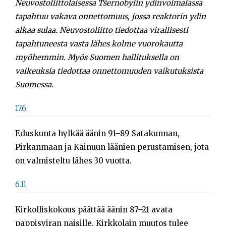
Neuvostoliittolaisessa Tšernobylin ydinvoimalassa
tapahtuu vakava onnettomuus, jossa reaktorin ydin
alkaa sulaa. Neuvostoliitto tiedottaa virallisesti
tapahtuneesta vasta lähes kolme vuorokautta
myöhemmin. Myös Suomen hallituksella on
vaikeuksia tiedottaa onnettomuuden vaikutuksista
Suomessa.
17.6.
Eduskunta hylkää äänin 91–89 Satakunnan,
Pirkanmaan ja Kainuun läänien perustamisen, jota
on valmisteltu lähes 30 vuotta.
6.11.
Kirkolliskokous päättää äänin 87–21 avata
pappisviran naisille. Kirkkolain muutos tulee