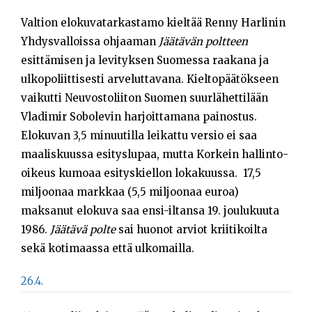
Opiskelijat
Valtion elokuvatarkastamo kieltää Renny Harlinin
Yhdysvalloissa ohjaaman
Jäätävän poltteen
Haku:
esittämisen ja levityksen Suomessa raakana ja
ulkopoliittisesti arveluttavana. Kieltopäätökseen
vaikutti Neuvostoliiton Suomen suurlähettilään
Vladimir Sobolevin harjoittamana painostus.
Elokuvan 3,5 minuutilla leikattu versio ei saa
maaliskuussa esityslupaa, mutta Korkein hallinto-
oikeus kumoaa esityskiellon lokakuussa. 17,5
miljoonaa markkaa (5,5 miljoonaa euroa)
maksanut elokuva saa ensi-iltansa 19. joulukuuta
1986.
Jäätävä polte
sai huonot arviot kriitikoilta
sekä kotimaassa että ulkomailla.
26.4.