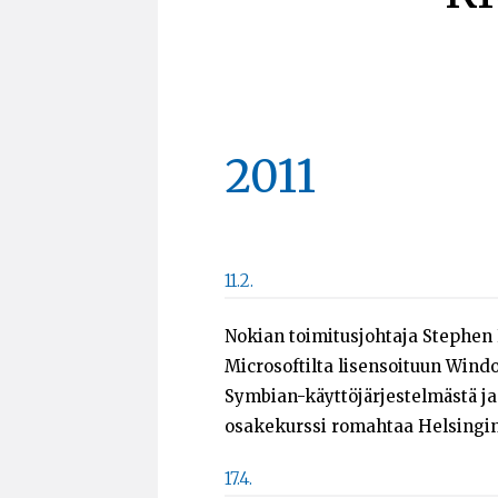
2011
11.2.
Nokian toimitusjohtaja Stephen 
Microsoftilta lisensoituun Wind
Symbian-käyttöjärjestelmästä ja
osakekurssi romahtaa Helsingin p
17.4.