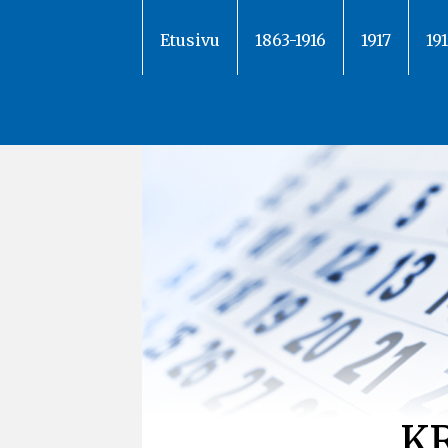
Siirry
sisältöön
Etusivu
1863-1916
1917
19
K