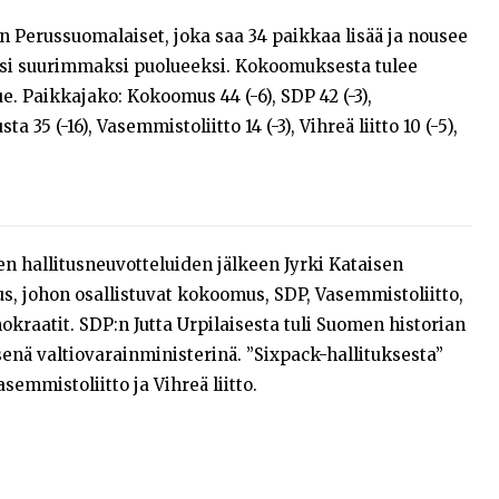
n Perussuomalaiset, joka saa 34 paikkaa lisää ja nousee
i suurimmaksi puolueeksi. Kokoomuksesta tulee
. Paikkajako: Kokoomus 44 (-6), SDP 42 (-3),
 35 (-16), Vasemmistoliitto 14 (-3), Vihreä liitto 10 (-5),
 hallitusneuvotteluiden jälkeen Jyrki Kataisen
us, johon osallistuvat kokoomus, SDP, Vasemmistoliitto,
emokraatit. SDP:n Jutta Urpilaisesta tuli Suomen historian
ä valtiovarainministerinä. ”Sixpack-hallituksesta”
emmistoliitto ja Vihreä liitto.