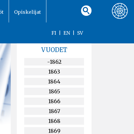
öt
Opiskelijat
FI
|
EN
|
SV
VUODET
-1862
1863
1864
1865
1866
1867
1868
1869