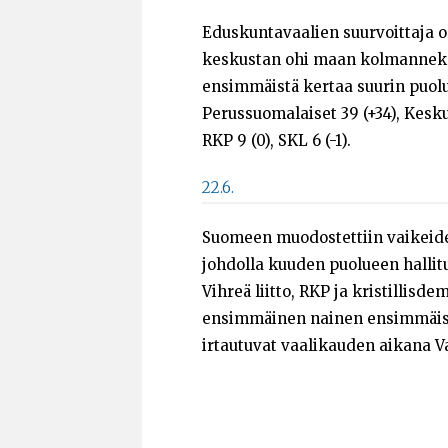
Eduskuntavaalien suurvoittaja o
keskustan ohi maan kolmanneks
ensimmäistä kertaa suurin puolue
Perussuomalaiset 39 (+34), Keskusta
RKP 9 (0), SKL 6 (-1).
22.6.
Suomeen muodostettiin vaikeiden
johdolla kuuden puolueen hallit
Vihreä liitto, RKP ja kristillisd
ensimmäinen nainen ensimmäisen
irtautuvat vaalikauden aikana Vas