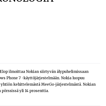
Elop ilmoittaa Nokian siirtyvän älypuhelimissaan
ows Phone 7 -käyttöjärjestelmään. Nokia luopuu
 yhtiön kehittelemästä MeeGo-järjestelmästä. Nokian
örssissä yli 14 prosenttia.