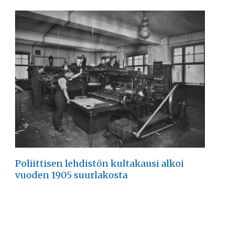
Poliittisen lehdistön kultakausi alkoi
vuoden 1905 suurlakosta