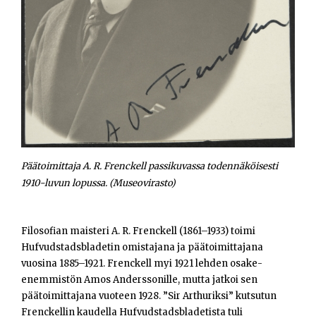
Opiskelijat
Haku:
Päätoimittaja A. R. Frenckell passikuvassa todennäköisesti
1910-luvun lopussa. (Museovirasto)
Filosofian maisteri A. R. Frenckell (1861–1933) toimi
Hufvudstadsbladetin omistajana ja päätoimittajana
vuosina 1885–1921. Frenckell myi 1921 lehden osake-
enemmistön Amos Anderssonille, mutta jatkoi sen
päätoimittajana vuoteen 1928. ”Sir Arthuriksi” kutsutun
Frenckellin kaudella Hufvudstadsbladetista tuli