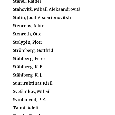
Stahel, Rainer
Stahovitš, Mihail Aleksandrovitš
Stalin, Josif Vissarionovitsh
Stenroos, Albin
Stenroth, Otto
Stolypin, Pjotr
Strömberg, Gottfrid
Ståhlberg, Ester
Ståhlberg, K. E.
Ståhlberg, K. J.
Suuriruhtinas Kiril
Svetšnikov, Mihail
Svinhufvud, P. E.
Taimi, Adolf