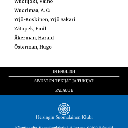
Wuolijoki, Väinö
Wuorimaa, A. O.
Yrjö-Koskinen, Yrjö Sakari
Zátopek, Emil
Åkerman, Harald
Österman, Hugo
IN ENGLISH
SIVUSTON TEKIJÄT JA TUKIJAT
PALAUTE
Käyntiosoite, Kansakoulukuja 3, 5. kerros, 00100 Helsinki