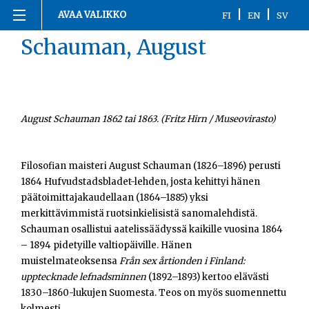
Siirry
|
|
AVAA VALIKKO
FI
EN
SV
sisältöön
Schauman, August
Etusivu
1863-1916
1917
August Schauman 1862 tai 1863. (Fritz Hirn / Museovirasto)
1918
Filosofian maisteri August Schauman (1826–1896) perusti
1864 Hufvudstadsbladet-lehden, josta kehittyi hänen
1919-1920
päätoimittajakaudellaan (1864–1885) yksi
merkittävimmistä ruotsinkielisistä sanomalehdistä.
1921-2020
Schauman osallistui aatelissäädyssä kaikille vuosina 1864
– 1894 pidetyille valtiopäiville. Hänen
Kronologia
muistelmateoksensa
Från sex årtionden i Finland:
upptecknade lefnadsminnen
(1892–1893) kertoo elävästi
Henkilöt
1830–1860-lukujen Suomesta. Teos on myös suomennettu
kolmesti.