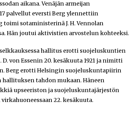
issodan aikana. Venäjän armeijan
7 palvellut eversti Berg ylennettiin
g toimi sotaministerinä J. H. Vennolan
. Hän joutui aktivistien arvostelun kohteeksi.
elkkauksessa hallitus erotti suojeluskuntien
 D. von Essenin 20. kesäkuuta 1921 ja nimitti
. Berg erotti Helsingin suojeluskuntapiirin
in hallituksen tahdon mukaan. Häneen
ikkiä upseeriston ja suojeluskuntajärjestön
ä virkahuoneessaan 22. kesäkuuta.