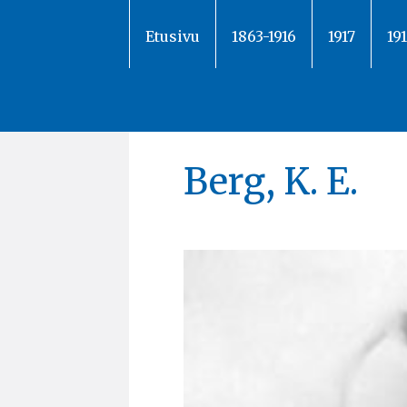
Siirry
sisältöön
Etusivu
1863-1916
1917
19
Berg, K. E.