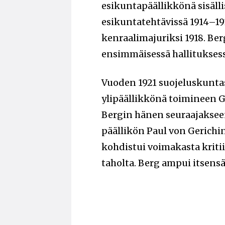
esikuntapäällikkönä sisäll
esikuntatehtävissä 1914–191
kenraalimajuriksi 1918. Ber
ensimmäisessä hallituksessa
Vuoden 1921 suojeluskuntas
ylipäällikkönä toimineen G.
Bergin hänen seuraajakseen
päällikön Paul von Gerich
kohdistui voimakasta kriti
taholta. Berg ampui itsens