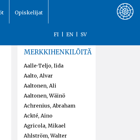
öt
Opiskelijat
FI
|
EN
|
SV
MERKKIHENKILÖITÄ
Aalle-Teljo, Iida
Aalto, Alvar
Aaltonen, Ali
Aaltonen, Wäinö
Achrenius, Abraham
Ackté, Aino
Agricola, Mikael
Ahlström, Walter