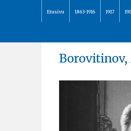
Siirry
sisältöön
Etusivu
1863-1916
1917
19
Borovitinov,