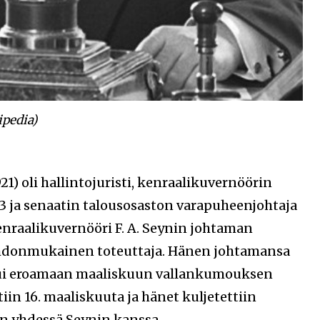
ipedia)
21) oli hallintojuristi, kenraalikuvernöörin
13 ja senaatin talousosaston varapuheenjohtaja
kenraalikuvernööri F. A. Seynin johtaman
ohdonmukainen toteuttaja. Hänen johtamansa
utui eroamaan maaliskuun vallankumouksen
iin 16. maaliskuuta ja hänet kuljetettiin
in yhdessä Seynin kanssa.