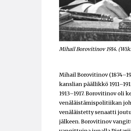
Mihail Borovitinov 1914. (Wik
Mihail Borovitinov (1874–19
kanslian päällikkö 1911–19
1913–1917. Borovitinov oli 
venäläistämispolitiikan j
venäläistetty senaatti jo
jälkeen. Borovitinov vangitt
vangittuina junalla Pietari