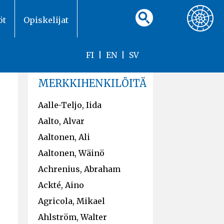
öt
Opiskelijat
FI
|
EN
|
SV
MERKKIHENKILÖITÄ
Aalle-Teljo, Iida
Aalto, Alvar
Aaltonen, Ali
Aaltonen, Wäinö
Achrenius, Abraham
Ackté, Aino
Agricola, Mikael
Ahlström, Walter