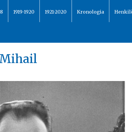
18
1919-1920
1921-2020
Kronologia
Henkil
 Mihail