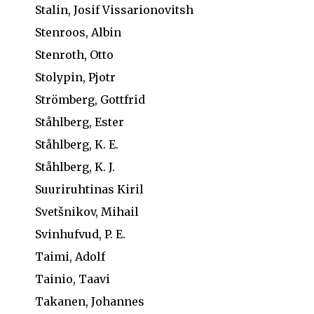
Stalin, Josif Vissarionovitsh
Stenroos, Albin
Stenroth, Otto
Stolypin, Pjotr
Strömberg, Gottfrid
Ståhlberg, Ester
Ståhlberg, K. E.
Ståhlberg, K. J.
Suuriruhtinas Kiril
Svetšnikov, Mihail
Svinhufvud, P. E.
Taimi, Adolf
Tainio, Taavi
Takanen, Johannes