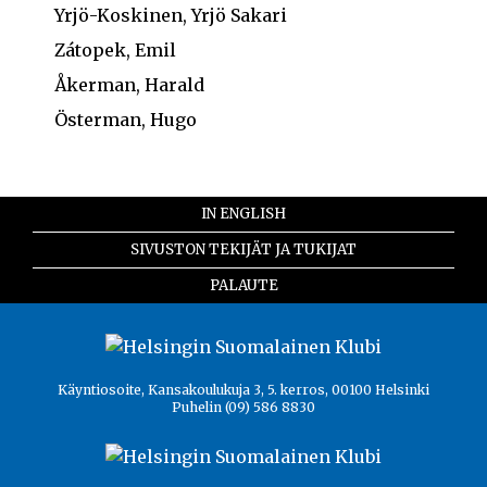
Yrjö-Koskinen, Yrjö Sakari
Zátopek, Emil
Åkerman, Harald
Österman, Hugo
IN ENGLISH
SIVUSTON TEKIJÄT JA TUKIJAT
PALAUTE
Käyntiosoite, Kansakoulukuja 3, 5. kerros, 00100 Helsinki
Puhelin (09) 586 8830