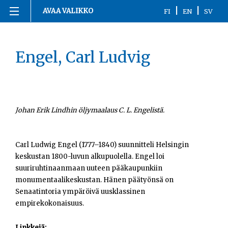
|
|
AVAA VALIKKO
FI
EN
SV
Siirry
Etusivu
sisältöön
Engel, Carl Ludvig
1863-1916
1917
1918
Johan Erik Lindhin öljymaalaus C. L. Engelistä.
1919-1920
Carl Ludwig Engel (1777–1840) suunnitteli Helsingin
keskustan 1800-luvun alkupuolella. Engel loi
1921-2020
suuriruhtinaanmaan uuteen pääkaupunkiin
monumentaalikeskustan. Hänen päätyönsä on
Kronologia
Senaatintoria ympäröivä uusklassinen
empirekokonaisuus.
Henkilöt
Linkkejä: