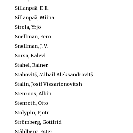
Sillanpää, F. E.
Sillanpää, Miina
Sirola, Yrjö
Snellman, Eero
Snellman, J. V.
Sorsa, Kalevi
Stahel, Rainer
Stahovitš, Mihail Aleksandrovitš
Stalin, Josif Vissarionovitsh
Stenroos, Albin
Stenroth, Otto
Stolypin, Pjotr
Strömberg, Gottfrid
Ståhlberg, Ester