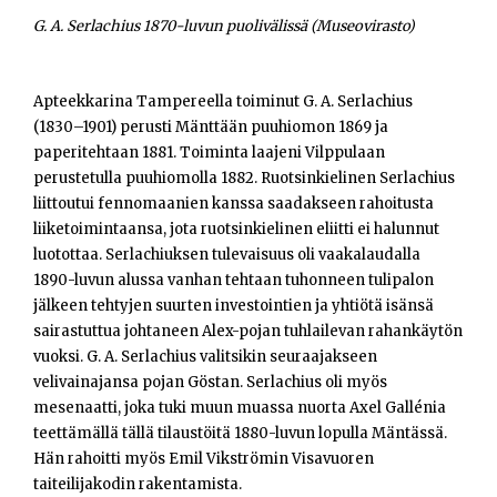
G. A. Serlachius 1870-luvun puolivälissä (Museovirasto)
Apteekkarina Tampereella toiminut G. A. Serlachius
(1830–1901) perusti Mänttään puuhiomon 1869 ja
paperitehtaan 1881. Toiminta laajeni Vilppulaan
perustetulla puuhiomolla 1882. Ruotsinkielinen Serlachius
liittoutui fennomaanien kanssa saadakseen rahoitusta
liiketoimintaansa, jota ruotsinkielinen eliitti ei halunnut
luotottaa. Serlachiuksen tulevaisuus oli vaakalaudalla
1890-luvun alussa vanhan tehtaan tuhonneen tulipalon
jälkeen tehtyjen suurten investointien ja yhtiötä isänsä
sairastuttua johtaneen Alex-pojan tuhlailevan rahankäytön
vuoksi. G. A. Serlachius valitsikin seuraajakseen
velivainajansa pojan Göstan. Serlachius oli myös
mesenaatti, joka tuki muun muassa nuorta Axel Gallénia
teettämällä tällä tilaustöitä 1880-luvun lopulla Mäntässä.
Hän rahoitti myös Emil Vikströmin Visavuoren
taiteilijakodin rakentamista.