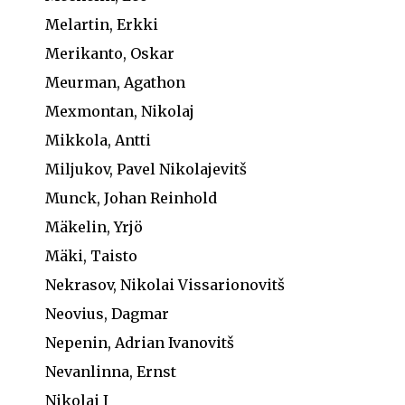
Melartin, Erkki
Merikanto, Oskar
Meurman, Agathon
Mexmontan, Nikolaj
Mikkola, Antti
Miljukov, Pavel Nikolajevitš
Munck, Johan Reinhold
Mäkelin, Yrjö
Mäki, Taisto
Nekrasov, Nikolai Vissarionovitš
Neovius, Dagmar
Nepenin, Adrian Ivanovitš
Nevanlinna, Ernst
Nikolai I