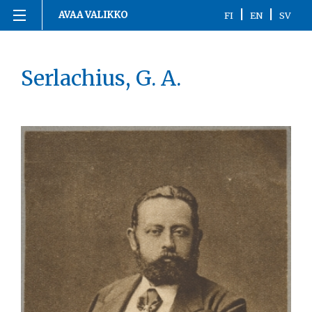
|
|
AVAA VALIKKO
FI
EN
SV
Siirry
Etusivu
sisältöön
Serlachius, G. A.
1863-1916
1917
1918
1919-1920
1921-2020
Kronologia
Henkilöt