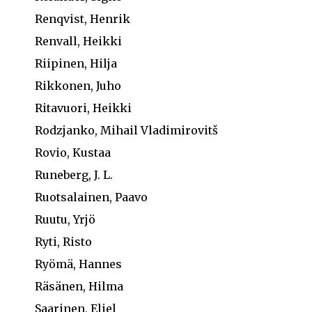
Renqvist, Henrik
Renvall, Heikki
Riipinen, Hilja
Rikkonen, Juho
Ritavuori, Heikki
Rodzjanko, Mihail Vladimirovitš
Rovio, Kustaa
Runeberg, J. L.
Ruotsalainen, Paavo
Ruutu, Yrjö
Ryti, Risto
Ryömä, Hannes
Räsänen, Hilma
Saarinen, Eliel