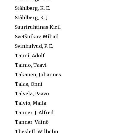
Ståhlberg, K. E.
Ståhlberg, K. J.
Suuriruhtinas Kiril
Svetšnikov, Mihail
Svinhufvud, P. E.
Taimi, Adolf
Tainio, Taavi
Takanen, Johannes
Talas, Onni
Talvela, Paavo
Talvio, Maila
Tanner, J. Alfred
Tanner, Väinö
Thesleff, Wilhelm