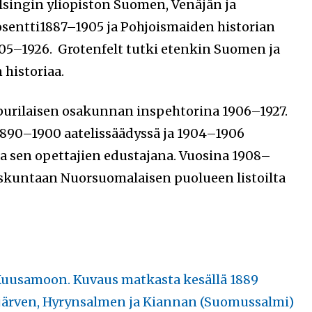
lsingin yliopiston Suomen, Venäjän ja
sentti1887–1905 ja Pohjoismaiden historian
905–1926. Grotenfelt tutki etenkin Suomen ja
historiaa.
ipurilaisen osakunnan inspehtorina 1906–1927.
 1890–1900 aatelissäädyssä ja 1904–1906
ja sen opettajien edustajana. Vuosina 1908–
uskuntaan Nuorsuomalaisen puolueen listoilta
 Kuusamoon. Kuvaus matkasta kesällä 1889
ijärven, Hyrynsalmen ja Kiannan (Suomussalmi)