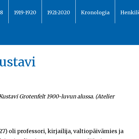
18
1919-1920
1921-2020
Kronologia
Henkil
Kustavi
Kustavi Grotenfelt 1900-luvun alussa. (Atelier
) oli professori, kirjailija, valtiopäivämies ja