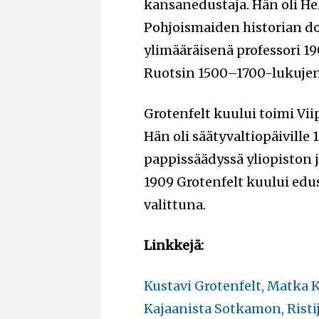
kansanedustaja. Hän oli He
Pohjoismaiden historian do
ylimääräisenä professori 1
Ruotsin 1500–1700-lukujen 
Grotenfelt kuului toimi Vi
Hän oli säätyvaltiopäiville
pappissäädyssä yliopiston 
1909 Grotenfelt kuului ed
valittuna.
Linkkejä:
Kustavi Grotenfelt, Matka
Kajaanista Sotkamon, Rist