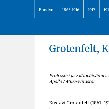
Siirry
sisältöön
Etusivu
1863-1916
1917
19
Grotenfelt, 
Professori ja valtiopäivämies 
Apollo / Museovirasto)
Kustavi Grotenfelt (1861–1927