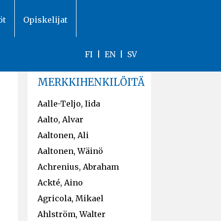
öt
Opiskelijat
FI
|
EN
|
SV
MERKKIHENKILÖITÄ
Aalle-Teljo, Iida
Aalto, Alvar
Aaltonen, Ali
Aaltonen, Wäinö
Achrenius, Abraham
Ackté, Aino
Agricola, Mikael
Ahlström, Walter