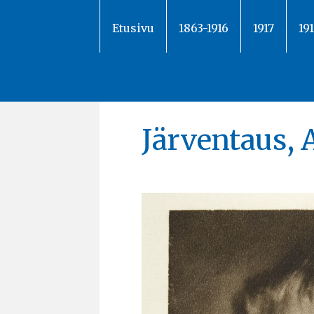
Siirry
sisältöön
Etusivu
1863-1916
1917
19
Järventaus, 