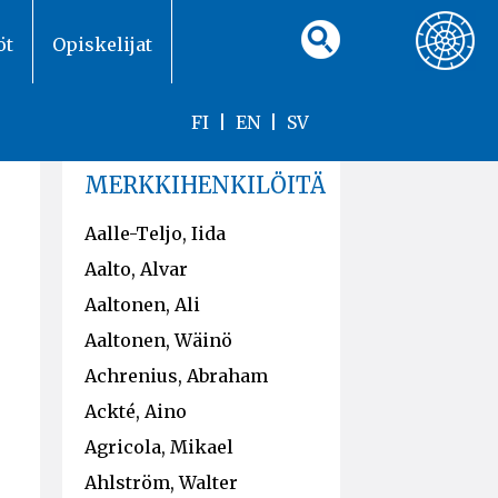
öt
Opiskelijat
FI
|
EN
|
SV
MERKKIHENKILÖITÄ
Aalle-Teljo, Iida
Aalto, Alvar
Aaltonen, Ali
Aaltonen, Wäinö
Achrenius, Abraham
Ackté, Aino
Agricola, Mikael
Ahlström, Walter