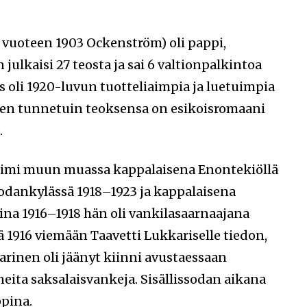
) vuoteen 1903 Ockenström) oli pappi,
n julkaisi 27 teosta ja sai 6 valtionpalkintoa
s oli 1920-luvun tuotteliaimpia ja luetuimpia
Hänen tunnetuin teoksensa on esikoisromaani
.
toimi muun muassa kappalaisena Enontekiöllä
odankylässä 1918–1923 ja kappalaisena
ina 1916–1918 hän oli vankilasaarnaajana
ä 1916 viemään Taavetti Lukkariselle tiedon,
arinen oli jäänyt kiinni avustaessaan
ita saksalaisvankeja. Sisällissodan aikana
pina.