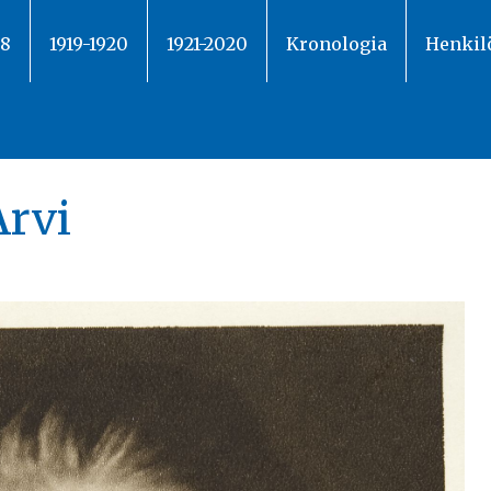
18
1919-1920
1921-2020
Kronologia
Henkil
Arvi