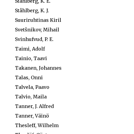
Ståhlberg, K. E.
Ståhlberg, K. J.
Suuriruhtinas Kiril
Svetšnikov, Mihail
Svinhufvud, P. E.
Taimi, Adolf
Tainio, Taavi
Takanen, Johannes
Talas, Onni
Talvela, Paavo
Talvio, Maila
Tanner, J. Alfred
Tanner, Väinö
Thesleff, Wilhelm