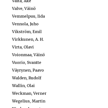
Valta, Åke
Valve, Väinö
Vemmelpuu, Iida
Vennola, Juho
Vikström, Emil
Virkkunen, A. H.
Virta, Olavi
Voionmaa, Väinö
Vuorio, Svantte
Väyrynen, Paavo
Walden, Rudolf
Wallin, Olai
Weckman, Verner
Wegelius, Martin