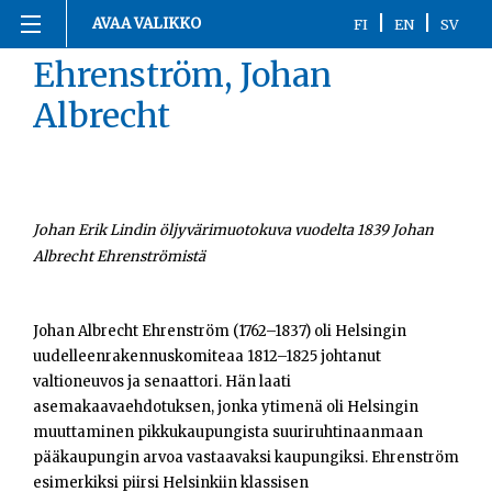
Siirry
|
|
AVAA VALIKKO
FI
EN
SV
sisältöön
Ehrenström, Johan
Etusivu
Albrecht
1863-1916
1917
Johan Erik Lindin öljyvärimuotokuva vuodelta 1839 Johan
1918
Albrecht Ehrenströmistä
1919-1920
Johan Albrecht Ehrenström (1762–1837) oli Helsingin
1921-2020
uudelleenrakennuskomiteaa 1812–1825 johtanut
valtioneuvos ja senaattori. Hän laati
Kronologia
asemakaavaehdotuksen, jonka ytimenä oli Helsingin
muuttaminen pikkukaupungista suuriruhtinaanmaan
Henkilöt
pääkaupungin arvoa vastaavaksi kaupungiksi. Ehrenström
esimerkiksi piirsi Helsinkiin klassisen