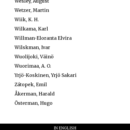
Wesley, August
Wetzer, Martin
Wiik, K. H.
Wilkama, Karl
Willman-Eloranta Elvira
Wilskman, Ivar
Wuolijoki, Väinö
Wuorimaa, A. O.
Yrjö-Koskinen, Yrjö Sakari
Zátopek, Emil
Åkerman, Harald
Österman, Hugo
IN ENGLISH