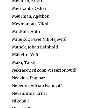
Melartin, Erkki
Merikanto, Oskar
Meurman, Agathon
Mexmontan, Nikolaj
Mikkola, Antti
Miljukov, Pavel Nikolajevitš
Munck, Johan Reinhold
Mäkelin, Yrjö
Mäki, Taisto
Nekrasov, Nikolai Vissarionovitš
Neovius, Dagmar
Nepenin, Adrian Ivanovitš
Nevanlinna, Ernst
Nikolai I