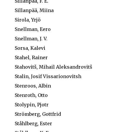
Sillanpää, F. E.
Sillanpää, Miina
Sirola, Yrjö
Snellman, Eero
Snellman, J. V.
Sorsa, Kalevi
Stahel, Rainer
Stahovitš, Mihail Aleksandrovitš
Stalin, Josif Vissarionovitsh
Stenroos, Albin
Stenroth, Otto
Stolypin, Pjotr
Strömberg, Gottfrid
Ståhlberg, Ester