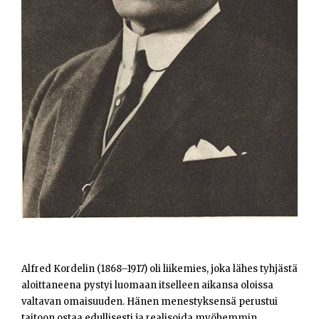
Opiskelijat
Haku:
Alfred Kordelin (1868–1917) oli liikemies, joka lähes tyhjästä
aloittaneena pystyi luomaan itselleen aikansa oloissa
valtavan omaisuuden. Hänen menestyksensä perustui
taitoon ostaa edullisesti ja realisoida myöhemmin