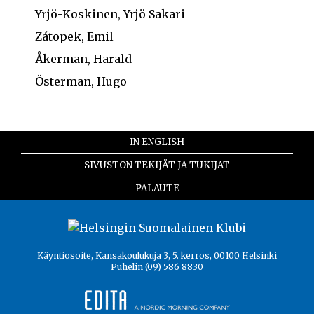
Yrjö-Koskinen, Yrjö Sakari
Zátopek, Emil
Åkerman, Harald
Österman, Hugo
IN ENGLISH
SIVUSTON TEKIJÄT JA TUKIJAT
PALAUTE
Käyntiosoite, Kansakoulukuja 3, 5. kerros, 00100 Helsinki
Puhelin (09) 586 8830