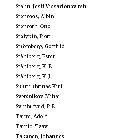
Stalin, Josif Vissarionovitsh
Stenroos, Albin
Stenroth, Otto
Stolypin, Pjotr
Strömberg, Gottfrid
Ståhlberg, Ester
Ståhlberg, K. E.
Ståhlberg, K. J.
Suuriruhtinas Kiril
Svetšnikov, Mihail
Svinhufvud, P. E.
Taimi, Adolf
Tainio, Taavi
Takanen, Johannes