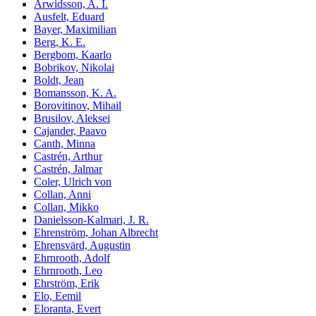
Arwidsson, A. I.
Ausfelt, Eduard
Bayer, Maximilian
Berg, K. E.
Bergbom, Kaarlo
Bobrikov, Nikolai
Boldt, Jean
Bomansson, K. A.
Borovitinov, Mihail
Brusilov, Aleksei
Cajander, Paavo
Canth, Minna
Castrén, Arthur
Castrén, Jalmar
Coler, Ulrich von
Collan, Anni
Collan, Mikko
Danielsson-Kalmari, J. R.
Ehrenström, Johan Albrecht
Ehrensvärd, Augustin
Ehrnrooth, Adolf
Ehrnrooth, Leo
Ehrström, Erik
Elo, Eemil
Eloranta, Evert