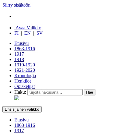
Siirry sisältöön
Avaa Valikko
FI
|
EN
|
SV
Etusivu
1863-1916
1917
1918
1919-1920
1921-2020
Kronologia
Henkilöt
Opiskelijat
Haku:
Ensisijainen valikko
Etusivu
1863-1916
1917