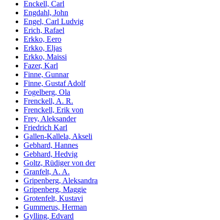
Enckell, Carl
Engdahl, John
Engel, Carl Ludvig
Erich, Rafael
Erkko, Eero
Erkko, Eljas
Erkko, Maissi
Fazer, Karl
Finne, Gunnar
Finne, Gustaf Adolf
Fogelberg, Ola
Frenckell, A. R.
Frenckell, Erik von
Frey, Aleksander
Friedrich Karl
Gallen-Kallela, Akseli
Gebhard, Hannes
Gebhard, Hedvig
Goltz, Rüdiger von der
Granfelt, A. A.
Gripenberg, Aleksandra
Gripenberg, Maggie
Grotenfelt, Kustavi
Gummerus, Herman
Gylling, Edvard