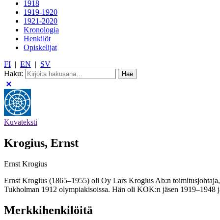
1918
1919-1920
1921-2020
Kronologia
Henkilöt
Opiskelijat
FI
|
EN
|
SV
Haku:
Kuvateksti
Krogius, Ernst
Ernst Krogius
Ernst Krogius (1865–1955) oli Oy Lars Krogius Ab:n toimitusjohtaja
Tukholman 1912 olympiakisoissa. Hän oli KOK:n jäsen 1919–1948 
Merkkihenkilöitä