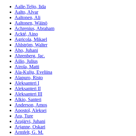
Aalle-Teljo, Iida
Aalto, Alvar
Aaltonen, Ali
Aaltonen, Wäinö
Achrenius, Abraham
Ackté, Aino
Agricola, Mikael
Ahlström, Walter
Aho, Juhani
Ahrenberg, Jac.
Ailio, Julius
Airola, Matti
Ala-Kulju, Eveliina
Alapuro, Risto
Aleksanteri I
Aleksanteri II
Aleksanteri III
Alkio, Santeri
Anderson, Amos
Apostol, Aleksei
Ara, Ture
Arajärvi, Juhani
Arjanne, Oskari
Armfelt, G. M.