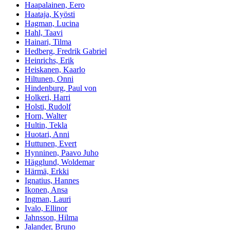
Haapalainen, Eero
Haataja, Kyösti
Hagman, Lucina
Hahl, Taavi
Hainari, Tilma
Hedberg, Fredrik Gabriel
Heinrichs, Erik
Heiskanen, Kaarlo
Hiltunen, Onni
Hindenburg, Paul von
Holkeri, Harri
Holsti, Rudolf
Horn, Walter
Hultin, Tekla
Huotari, Anni
Huttunen, Evert
Hynninen, Paavo Juho
Hägglund, Woldemar
Härmä, Erkki
Ignatius, Hannes
Ikonen, Ansa
Ingman, Lauri
Ivalo, Ellinor
Jahnsson, Hilma
Jalander, Bruno