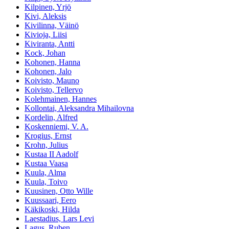
Kilpinen, Yrjö
Kivi, Aleksis
Kivilinna, Väinö
Kivioja, Liisi
Kiviranta, Antti
Kock, Johan
Kohonen, Hanna
Kohonen, Jalo
Koivisto, Mauno
Koivisto, Tellervo
Kolehmainen, Hannes
Kollontai, Aleksandra Mihailovna
Kordelin, Alfred
Koskenniemi, V. A.
Krogius, Ernst
Krohn, Julius
Kustaa II Aadolf
Kustaa Vaasa
Kuula, Alma
Kuula, Toivo
Kuusinen, Otto Wille
Kuussaari, Eero
Käkikoski, Hilda
Laestadius, Lars Levi
Lagus, Ruben