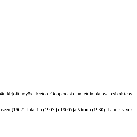
hän kirjoitti myös libreton. Oopperoista tunnetuimpia ovat esikoisteos
seen (1902), Inkeriin (1903 ja 1906) ja Viroon (1930). Launis sävelsi