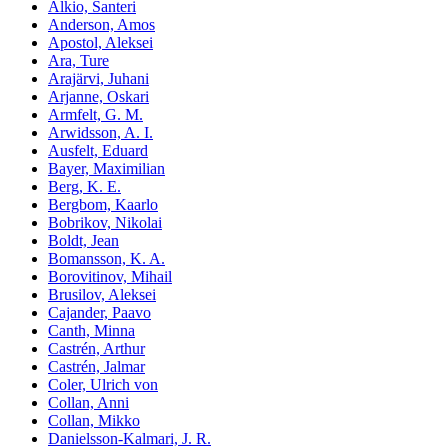
Alkio, Santeri
Anderson, Amos
Apostol, Aleksei
Ara, Ture
Arajärvi, Juhani
Arjanne, Oskari
Armfelt, G. M.
Arwidsson, A. I.
Ausfelt, Eduard
Bayer, Maximilian
Berg, K. E.
Bergbom, Kaarlo
Bobrikov, Nikolai
Boldt, Jean
Bomansson, K. A.
Borovitinov, Mihail
Brusilov, Aleksei
Cajander, Paavo
Canth, Minna
Castrén, Arthur
Castrén, Jalmar
Coler, Ulrich von
Collan, Anni
Collan, Mikko
Danielsson-Kalmari, J. R.