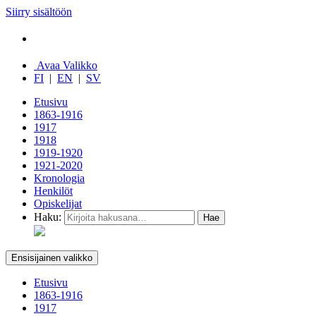
Siirry sisältöön
Avaa Valikko
FI
|
EN
|
SV
Etusivu
1863-1916
1917
1918
1919-1920
1921-2020
Kronologia
Henkilöt
Opiskelijat
Haku:
Ensisijainen valikko
Etusivu
1863-1916
1917