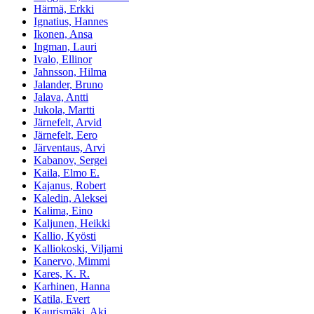
Härmä, Erkki
Ignatius, Hannes
Ikonen, Ansa
Ingman, Lauri
Ivalo, Ellinor
Jahnsson, Hilma
Jalander, Bruno
Jalava, Antti
Jukola, Martti
Järnefelt, Arvid
Järnefelt, Eero
Järventaus, Arvi
Kabanov, Sergei
Kaila, Elmo E.
Kajanus, Robert
Kaledin, Aleksei
Kalima, Eino
Kaljunen, Heikki
Kallio, Kyösti
Kalliokoski, Viljami
Kanervo, Mimmi
Kares, K. R.
Karhinen, Hanna
Katila, Evert
Kaurismäki, Aki