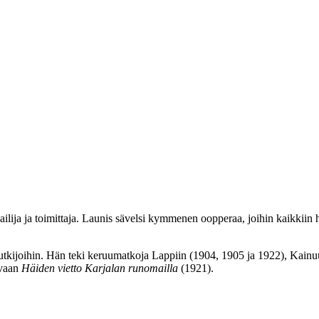
ailija ja toimittaja. Launis sävelsi kymmenen oopperaa, joihin kaikkiin 
utkijoihin. Hän teki keruumatkoja Lappiin (1904, 1905 ja 1922), Kainuu
uvaan
Häiden vietto Karjalan runomailla
(1921).