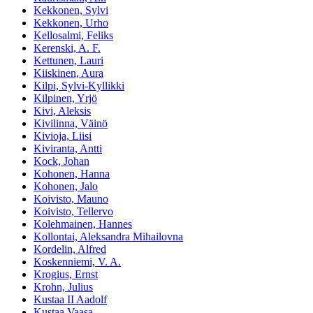
Kekkonen, Sylvi
Kekkonen, Urho
Kellosalmi, Feliks
Kerenski, A. F.
Kettunen, Lauri
Kiiskinen, Aura
Kilpi, Sylvi-Kyllikki
Kilpinen, Yrjö
Kivi, Aleksis
Kivilinna, Väinö
Kivioja, Liisi
Kiviranta, Antti
Kock, Johan
Kohonen, Hanna
Kohonen, Jalo
Koivisto, Mauno
Koivisto, Tellervo
Kolehmainen, Hannes
Kollontai, Aleksandra Mihailovna
Kordelin, Alfred
Koskenniemi, V. A.
Krogius, Ernst
Krohn, Julius
Kustaa II Aadolf
Kustaa Vaasa