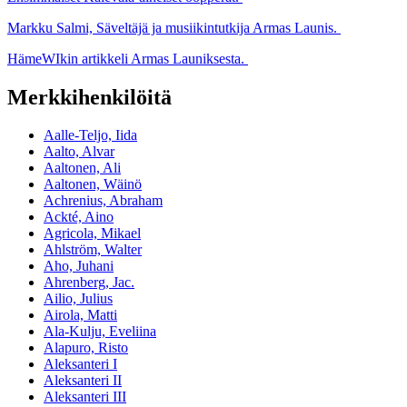
Markku Salmi, Säveltäjä ja musiikintutkija Armas Launis.
HämeWIkin artikkeli Armas Launiksesta.
Merkkihenkilöitä
Aalle-Teljo, Iida
Aalto, Alvar
Aaltonen, Ali
Aaltonen, Wäinö
Achrenius, Abraham
Ackté, Aino
Agricola, Mikael
Ahlström, Walter
Aho, Juhani
Ahrenberg, Jac.
Ailio, Julius
Airola, Matti
Ala-Kulju, Eveliina
Alapuro, Risto
Aleksanteri I
Aleksanteri II
Aleksanteri III