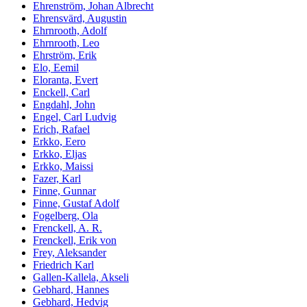
Ehrenström, Johan Albrecht
Ehrensvärd, Augustin
Ehrnrooth, Adolf
Ehrnrooth, Leo
Ehrström, Erik
Elo, Eemil
Eloranta, Evert
Enckell, Carl
Engdahl, John
Engel, Carl Ludvig
Erich, Rafael
Erkko, Eero
Erkko, Eljas
Erkko, Maissi
Fazer, Karl
Finne, Gunnar
Finne, Gustaf Adolf
Fogelberg, Ola
Frenckell, A. R.
Frenckell, Erik von
Frey, Aleksander
Friedrich Karl
Gallen-Kallela, Akseli
Gebhard, Hannes
Gebhard, Hedvig