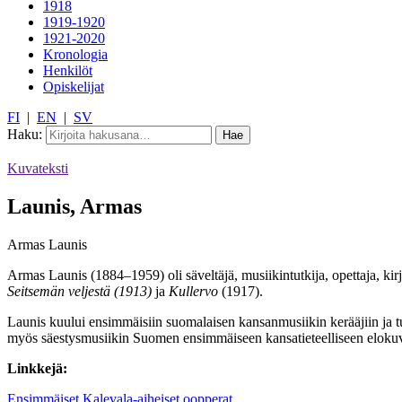
1918
1919-1920
1921-2020
Kronologia
Henkilöt
Opiskelijat
FI
|
EN
|
SV
Haku:
Kuvateksti
Launis, Armas
Armas Launis
Armas Launis (1884–1959) oli säveltäjä, musiikintutkija, opettaja, kirj
Seitsemän veljestä (1913)
ja
Kullervo
(1917).
Launis kuului ensimmäisiin suomalaisen kansanmusiikin kerääjiin ja t
myös säestysmusiikin Suomen ensimmäiseen kansatieteelliseen elok
Linkkejä:
Ensimmäiset Kalevala-aiheiset oopperat.