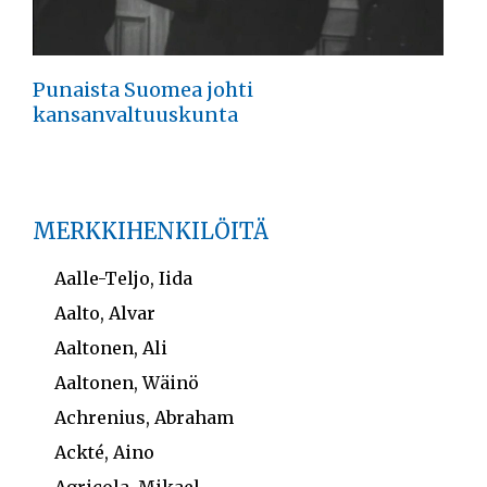
Punaista Suomea johti
kansanvaltuuskunta
MERKKIHENKILÖITÄ
Aalle-Teljo, Iida
Aalto, Alvar
Aaltonen, Ali
Aaltonen, Wäinö
Achrenius, Abraham
Ackté, Aino
Agricola, Mikael