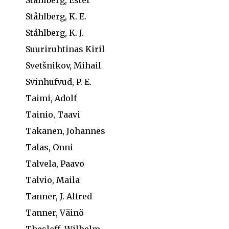
Ståhlberg, K. E.
Ståhlberg, K. J.
Suuriruhtinas Kiril
Svetšnikov, Mihail
Svinhufvud, P. E.
Taimi, Adolf
Tainio, Taavi
Takanen, Johannes
Talas, Onni
Talvela, Paavo
Talvio, Maila
Tanner, J. Alfred
Tanner, Väinö
Thesleff, Wilhelm