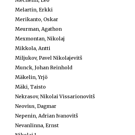
Melartin, Erkki
Merikanto, Oskar
Meurman, Agathon
Mexmontan, Nikolaj
Mikkola, Antti
Miljukov, Pavel Nikolajevitš
Munck, Johan Reinhold
Mäkelin, Yrjö
Mäki, Taisto
Nekrasov, Nikolai Vissarionovitš
Neovius, Dagmar
Nepenin, Adrian Ivanovitš
Nevanlinna, Ernst
Nikolai I