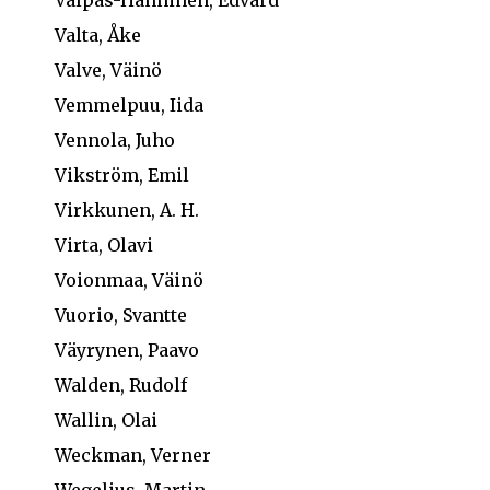
Valta, Åke
Valve, Väinö
Vemmelpuu, Iida
Vennola, Juho
Vikström, Emil
Virkkunen, A. H.
Virta, Olavi
Voionmaa, Väinö
Vuorio, Svantte
Väyrynen, Paavo
Walden, Rudolf
Wallin, Olai
Weckman, Verner
Wegelius, Martin