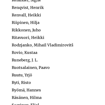
Renqvist, Henrik
Renvall, Heikki
Riipinen, Hilja
Rikkonen, Juho
Ritavuori, Heikki
Rodzjanko, Mihail Vladimirovitš
Rovio, Kustaa
Runeberg, J. L.
Ruotsalainen, Paavo
Ruutu, Yrjö
Ryti, Risto
Ryömä, Hannes
Räsänen, Hilma
Saarinen, Eliel