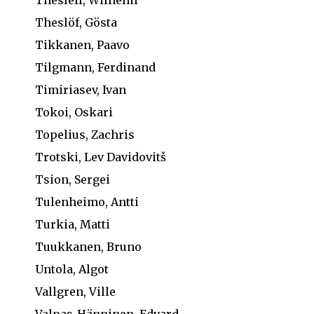
Theslöf, Gösta
Tikkanen, Paavo
Tilgmann, Ferdinand
Timiriasev, Ivan
Tokoi, Oskari
Topelius, Zachris
Trotski, Lev Davidovitš
Tsion, Sergei
Tulenheimo, Antti
Turkia, Matti
Tuukkanen, Bruno
Untola, Algot
Vallgren, Ville
Valpas-Hänninen, Edvard