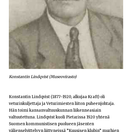
Opiskelijat
Haku:
Konstantin Lindqvist (Museovirasto)
Konstantin Lindqvist (1877–1920, alkujaa Kraft) oli
veturinkuljettaja ja Veturimiesten liiton puheenjohtaja.
Hän toimi kansanvaltuuskunnan liikenneasiain
valtuutettuna. Lindqvist kuoli Pietarissa 1920 yhtenä
Suomen kommunistisen puolueen jäsenten
välienselvittelyyn liittyneissä ”Kuusisen klubin” murhien