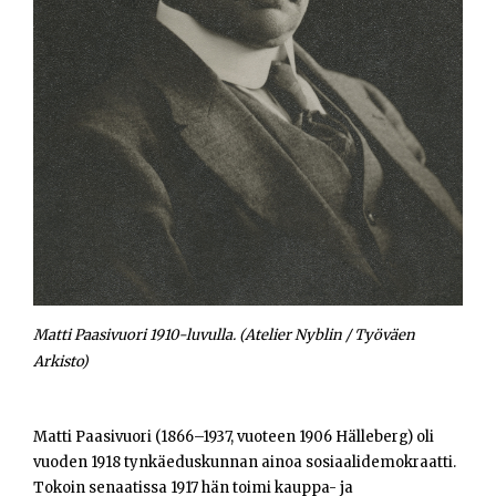
Opiskelijat
Haku:
Matti Paasivuori 1910-luvulla. (Atelier Nyblin / Työväen
Arkisto)
Matti Paasivuori (1866–1937, vuoteen 1906 Hälleberg) oli
vuoden 1918 tynkäeduskunnan ainoa sosiaalidemokraatti.
Tokoin senaatissa 1917 hän toimi kauppa- ja