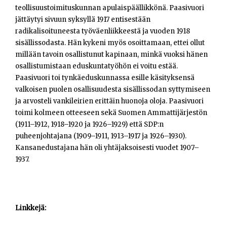
teollisuustoimituskunnan apulaispäällikkönä. Paasivuori
jättäytyi sivuun syksyllä 1917 entisestään
radikalisoituneesta työväenliikkeestä ja vuoden 1918
sisällissodasta. Hän kykeni myös osoittamaan, ettei ollut
millään tavoin osallistunut kapinaan, minkä vuoksi hänen
osallistumistaan eduskuntatyöhön ei voitu estää.
Paasivuori toi tynkäeduskunnassa esille käsityksensä
valkoisen puolen osallisuudesta sisällissodan syttymiseen
ja arvosteli vankileirien erittäin huonoja oloja. Paasivuori
toimi kolmeen otteeseen sekä Suomen Ammattijärjestön
(1911–1912, 1918–1920 ja 1926–1929) että SDP:n
puheenjohtajana (1909–1911, 1913–1917 ja 1926–1930).
Kansanedustajana hän oli yhtäjaksoisesti vuodet 1907–
1937.
Linkkejä: