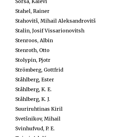
Sorsa, Kalevi
Stahel, Rainer
Stahovitš, Mihail Aleksandrovitš
Stalin, Josif Vissarionovitsh
Stenroos, Albin
Stenroth, Otto
Stolypin, Pjotr
Strömberg, Gottfrid
Ståhlberg, Ester
Ståhlberg, K. E.
Ståhlberg, K. J.
Suuriruhtinas Kiril
Svetšnikov, Mihail
Svinhufvud, P. E.