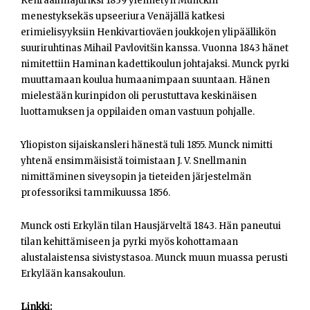
Kenraalimajuriksi 1839 ylennetyn Munckin
Opiskelijat
menestyksekäs upseeriura Venäjällä katkesi
erimielisyyksiin Henkivartioväen joukkojen ylipäällikön
Haku:
suuriruhtinas Mihail Pavlovitšin kanssa. Vuonna 1843 hänet
nimitettiin Haminan kadettikoulun johtajaksi. Munck pyrki
muuttamaan koulua humaanimpaan suuntaan. Hänen
mielestään kurinpidon oli perustuttava keskinäisen
luottamuksen ja oppilaiden oman vastuun pohjalle.
Yliopiston sijaiskansleri hänestä tuli 1855. Munck nimitti
yhtenä ensimmäisistä toimistaan J. V. Snellmanin
nimittäminen siveysopin ja tieteiden järjestelmän
professoriksi tammikuussa 1856.
Munck osti Erkylän tilan Hausjärveltä 1843. Hän paneutui
tilan kehittämiseen ja pyrki myös kohottamaan
alustalaistensa sivistystasoa. Munck muun muassa perusti
Erkylään kansakoulun.
Linkki: