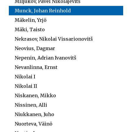
Miljukov, Pavel Nikolajevitš
Munck, Johan Reinhold
Mäkelin, Yrjö
Mäki, Taisto
Nekrasov, Nikolai Vissarionovitš
Neovius, Dagmar
Nepenin, Adrian Ivanovitš
Nevanlinna, Ernst
Nikolai I
Nikolai II
Niskanen, Mikko
Nissinen, Alli
Niukkanen, Juho
Nuorteva, Väinö