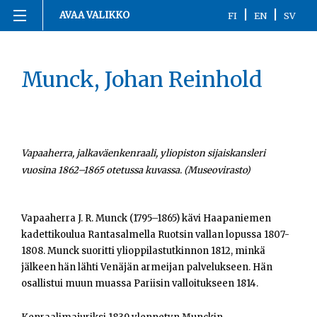
|
|
AVAA VALIKKO
FI
EN
SV
Siirry
Etusivu
sisältöön
Munck, Johan Reinhold
1863-1916
1917
1918
Vapaaherra, jalkaväenkenraali, yliopiston sijaiskansleri
vuosina 1862–1865 otetussa kuvassa. (Museovirasto)
1919-1920
Vapaaherra J. R. Munck (1795–1865) kävi Haapaniemen
1921-2020
kadettikoulua Rantasalmella Ruotsin vallan lopussa 1807-
1808. Munck suoritti ylioppilastutkinnon 1812, minkä
Kronologia
jälkeen hän lähti Venäjän armeijan palvelukseen. Hän
osallistui muun muassa Pariisin valloitukseen 1814.
Henkilöt