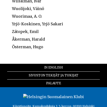
Wilskman, Ivar
Wuolijoki, Väinö
Wuorimaa, A. O.
Yrjö-Koskinen, Yrjö Sakari
Zátopek, Emil
Åkerman, Harald
Österman, Hugo
IN ENGLISH
SIVUSTON TEKIJÄT JA TUKIJAT
PALAUTE
Käyntiosoite, Kansakoulukuja 3, 5. kerros, 00100 Helsinki