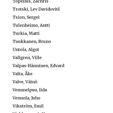
Topelius, Zachris
Trotski, Lev Davidovitš
Tsion, Sergei
Tulenheimo, Antti
Turkia, Matti
Tuukkanen, Bruno
Untola, Algot
Vallgren, Ville
Valpas-Hänninen, Edvard
Valta, Åke
Valve, Väinö
Vemmelpuu, Iida
Vennola, Juho
Vikström, Emil