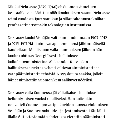
Nikolai Nekrasov (1879–1940) oli Suomen viimeinen
kenraalikuvernööri. Insinöörikoulutuksen saanut Nekrasov
toimi vuodesta 1905 statiikan ja sillanrakennustekniikan
professorina Tomskin teknologian instituutissa.
Nekrasov kuului Venäjän valtakunnanduumaan 1907–1912
ja 1915–1917. Hän toimi varapuhemiehenä jälkimmäisellä
kaudellaan. Maaliskuun vallankumouksen jälkeen hän
kuului ruhtinas Georgi Lvovin hallitukseen
kulkulaitosministerinä. Aleksander Kerenskin
hallituksessa Nekrasov hoiti valtiovarainministerin ja
varapääministerin tehtäviä 17. syyskuuta saakka, jolloin
hänet nimitettiin Suomen kenraalikuvernööriksi.
Nekrasov valta Suomessa jäi väliaikaisen hallituksen
heikentymisen vuoksi rajalliseksi. Hän kuitenkin
neuvotteli Suomen porvaripuolueiden kanssa ehdotuksen
Venäjän ja Suomen suhteiden järjestämisestä. Hän lähti
illalla 6.11.1917 viemään ehdotusta Pietariin pääministeri