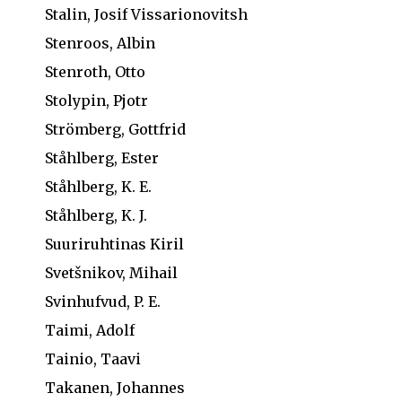
Stalin, Josif Vissarionovitsh
Stenroos, Albin
Stenroth, Otto
Stolypin, Pjotr
Strömberg, Gottfrid
Ståhlberg, Ester
Ståhlberg, K. E.
Ståhlberg, K. J.
Suuriruhtinas Kiril
Svetšnikov, Mihail
Svinhufvud, P. E.
Taimi, Adolf
Tainio, Taavi
Takanen, Johannes