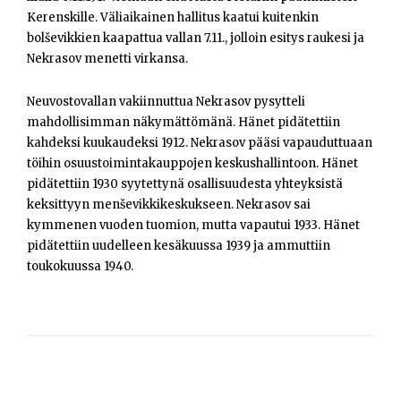
Kerenskille. Väliaikainen hallitus kaatui kuitenkin
bolševikkien kaapattua vallan 7.11., jolloin esitys raukesi ja
Nekrasov menetti virkansa.
Neuvostovallan vakiinnuttua Nekrasov pysytteli
mahdollisimman näkymättömänä. Hänet pidätettiin
kahdeksi kuukaudeksi 1912. Nekrasov pääsi vapauduttuaan
töihin osuustoimintakauppojen keskushallintoon. Hänet
pidätettiin 1930 syytettynä osallisuudesta yhteyksistä
keksittyyn menševikkikeskukseen. Nekrasov sai
kymmenen vuoden tuomion, mutta vapautui 1933. Hänet
pidätettiin uudelleen kesäkuussa 1939 ja ammuttiin
toukokuussa 1940.