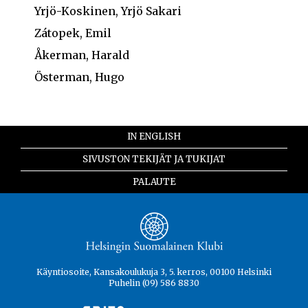
Yrjö-Koskinen, Yrjö Sakari
Zátopek, Emil
Åkerman, Harald
Österman, Hugo
IN ENGLISH
SIVUSTON TEKIJÄT JA TUKIJAT
PALAUTE
Käyntiosoite, Kansakoulukuja 3, 5. kerros, 00100 Helsinki
Puhelin (09) 586 8830