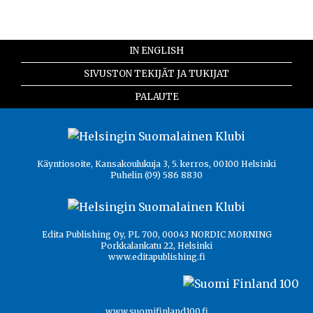
IN ENGLISH
SIVUSTON TEKIJÄT JA TUKIJAT
PALAUTE
Käyntiosoite, Kansakoulukuja 3, 5. kerros, 00100 Helsinki
Puhelin (09) 586 8830
Edita Publishing Oy, PL 700, 00043 NORDIC MORNING
Porkkalankatu 22, Helsinki
www.editapublishing.fi
www.suomifinland100.fi