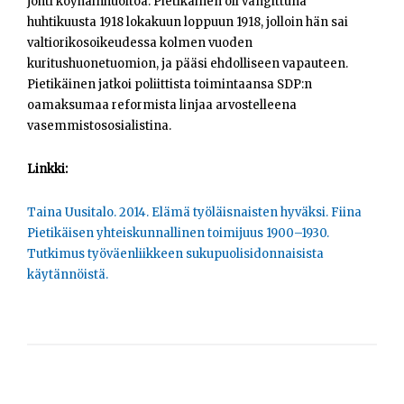
johti köyhäinhuoltoa. Pietikäinen oli vangittuna
Opiskelijat
huhtikuusta 1918 lokakuun loppuun 1918, jolloin hän sai
valtiorikosoikeudessa kolmen vuoden
Haku:
kuritushuonetuomion, ja pääsi ehdolliseen vapauteen.
Pietikäinen jatkoi poliittista toimintaansa SDP:n
oamaksumaa reformista linjaa arvostelleena
vasemmistososialistina.
Linkki:
Taina Uusitalo. 2014. Elämä työläisnaisten hyväksi. Fiina
Pietikäisen yhteiskunnallinen toimijuus 1900–1930.
Tutkimus työväenliikkeen sukupuolisidonnaisista
käytännöistä.