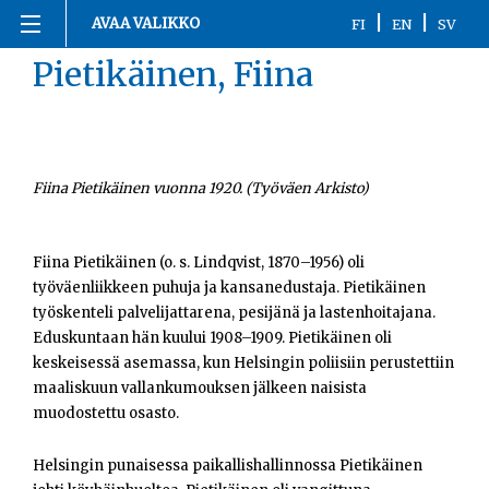
Siirry
|
|
AVAA VALIKKO
FI
EN
SV
sisältöön
Pietikäinen, Fiina
Etusivu
1863-1916
1917
Fiina Pietikäinen vuonna 1920. (Työväen Arkisto)
1918
Fiina Pietikäinen (o. s. Lindqvist, 1870–1956) oli
työväenliikkeen puhuja ja kansanedustaja. Pietikäinen
1919-1920
työskenteli palvelijattarena, pesijänä ja lastenhoitajana.
Eduskuntaan hän kuului 1908–1909. Pietikäinen oli
1921-2020
keskeisessä asemassa, kun Helsingin poliisiin perustettiin
maaliskuun vallankumouksen jälkeen naisista
Kronologia
muodostettu osasto.
Henkilöt
Helsingin punaisessa paikallishallinnossa Pietikäinen