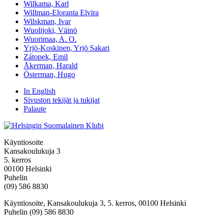
Wilkama, Karl
Willman-Eloranta Elvira
Wilskman, Ivar
Wuolijoki, Väinö
Wuorimaa, A. O.
Yrjö-Koskinen, Yrjö Sakari
Zátopek, Emil
Åkerman, Harald
Österman, Hugo
In English
Sivuston tekijät ja tukijat
Palaute
Käyntiosoite
Kansakoulukuja 3
5. kerros
00100 Helsinki
Puhelin
(09) 586 8830
Käyntiosoite, Kansakoulukuja 3, 5. kerros, 00100 Helsinki
Puhelin (09) 586 8830