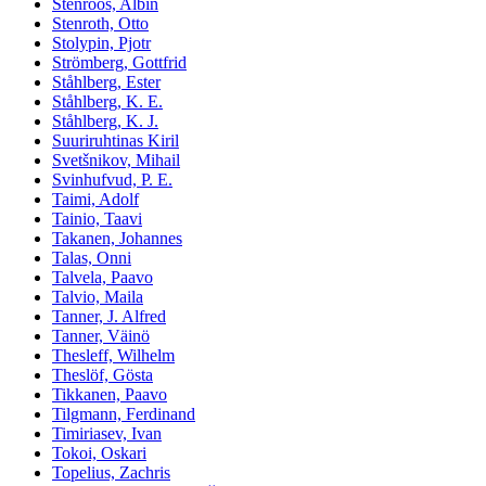
Stenroos, Albin
Stenroth, Otto
Stolypin, Pjotr
Strömberg, Gottfrid
Ståhlberg, Ester
Ståhlberg, K. E.
Ståhlberg, K. J.
Suuriruhtinas Kiril
Svetšnikov, Mihail
Svinhufvud, P. E.
Taimi, Adolf
Tainio, Taavi
Takanen, Johannes
Talas, Onni
Talvela, Paavo
Talvio, Maila
Tanner, J. Alfred
Tanner, Väinö
Thesleff, Wilhelm
Theslöf, Gösta
Tikkanen, Paavo
Tilgmann, Ferdinand
Timiriasev, Ivan
Tokoi, Oskari
Topelius, Zachris