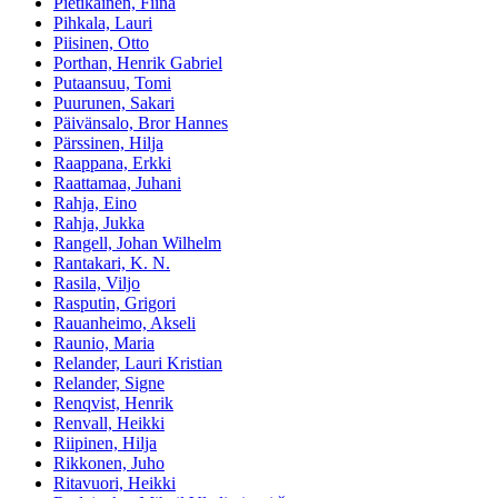
Pietikäinen, Fiina
Pihkala, Lauri
Piisinen, Otto
Porthan, Henrik Gabriel
Putaansuu, Tomi
Puurunen, Sakari
Päivänsalo, Bror Hannes
Pärssinen, Hilja
Raappana, Erkki
Raattamaa, Juhani
Rahja, Eino
Rahja, Jukka
Rangell, Johan Wilhelm
Rantakari, K. N.
Rasila, Viljo
Rasputin, Grigori
Rauanheimo, Akseli
Raunio, Maria
Relander, Lauri Kristian
Relander, Signe
Renqvist, Henrik
Renvall, Heikki
Riipinen, Hilja
Rikkonen, Juho
Ritavuori, Heikki