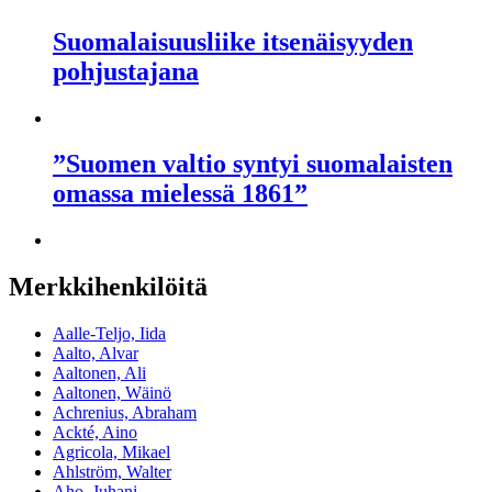
Suomalaisuusliike itsenäisyyden
pohjustajana
”Suomen valtio syntyi suomalaisten
omassa mielessä 1861”
Merkkihenkilöitä
Aalle-Teljo, Iida
Aalto, Alvar
Aaltonen, Ali
Aaltonen, Wäinö
Achrenius, Abraham
Ackté, Aino
Agricola, Mikael
Ahlström, Walter
Aho, Juhani