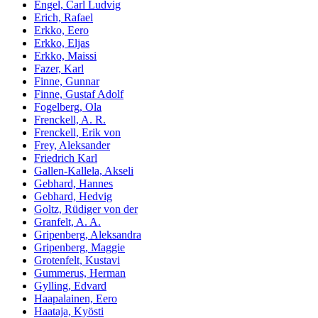
Engel, Carl Ludvig
Erich, Rafael
Erkko, Eero
Erkko, Eljas
Erkko, Maissi
Fazer, Karl
Finne, Gunnar
Finne, Gustaf Adolf
Fogelberg, Ola
Frenckell, A. R.
Frenckell, Erik von
Frey, Aleksander
Friedrich Karl
Gallen-Kallela, Akseli
Gebhard, Hannes
Gebhard, Hedvig
Goltz, Rüdiger von der
Granfelt, A. A.
Gripenberg, Aleksandra
Gripenberg, Maggie
Grotenfelt, Kustavi
Gummerus, Herman
Gylling, Edvard
Haapalainen, Eero
Haataja, Kyösti