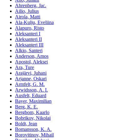
Ahrenberg, Jac.
Ailio, Julius
Airola, Matti
Ala-Kulju, Eveliina
Alapuro, Risto
Aleksanteri I
Aleksanteri II
Aleksanteri III
Alkio, Santeri
Anderson, Amos
Apostol, Aleksei
Ara, Ture
Arajärvi, Juhani
Arjanne, Oskari
Armfelt, G. M.
Arwidsson, A. I.
Ausfelt, Eduard
Bayer, Maximilian
Berg, K. E.
Bergbom, Kaarlo
Bobrikov, Nikolai
Boldt, Jean
Bomansson, K. A.
Borovitinov, Mihail