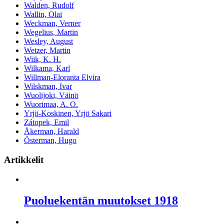
Walden, Rudolf
Wallin, Olai
Weckman, Verner
Wegelius, Martin
Wesley, August
Wetzer, Martin
Wiik, K. H.
Wilkama, Karl
Willman-Eloranta Elvira
Wilskman, Ivar
Wuolijoki, Väinö
Wuorimaa, A. O.
Yrjö-Koskinen, Yrjö Sakari
Zátopek, Emil
Åkerman, Harald
Österman, Hugo
Artikkelit
Puoluekentän muutokset 1918