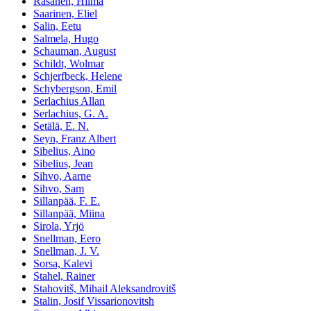
Räsänen, Hilma
Saarinen, Eliel
Salin, Eetu
Salmela, Hugo
Schauman, August
Schildt, Wolmar
Schjerfbeck, Helene
Schybergson, Emil
Serlachius Allan
Serlachius, G. A.
Setälä, E. N.
Seyn, Franz Albert
Sibelius, Aino
Sibelius, Jean
Sihvo, Aarne
Sihvo, Sam
Sillanpää, F. E.
Sillanpää, Miina
Sirola, Yrjö
Snellman, Eero
Snellman, J. V.
Sorsa, Kalevi
Stahel, Rainer
Stahovitš, Mihail Aleksandrovitš
Stalin, Josif Vissarionovitsh