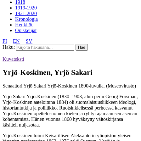
1918
1919-1920
1921-2020
Kronologia
Henkilöt
Opiskelijat
FI
|
EN
|
SV
Haku:
Kuvateksti
Yrjö-Koskinen, Yrjö Sakari
Senaattori Yrjö Sakari Yrjö-Koskinen 1890-luvulla. (Museovirasto)
Yrjö Sakari Yrjö-Koskinen (1830–1903, alun perin Georg Forsman,
Yrjö-Koskinen aateloituna 1884) oli suomalaisuusliikkeen ideologi,
historiantutkija ja poliitikko. Ruotsinkielisessä perheessä kasvanut
Yrjö-Koskinen opetteli suomen kielen ja ryhtyi ajamaan sen aseman
kohentamista. Hänen vuonna 1860 hyväksytty väitöskirjansa
käsitteli nuijasotaa.
Yrjö-Koskinen toimi Keisarillisen Aleksanterin yliopiston yleisen