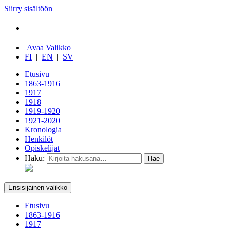
Siirry sisältöön
Avaa Valikko
FI
|
EN
|
SV
Etusivu
1863-1916
1917
1918
1919-1920
1921-2020
Kronologia
Henkilöt
Opiskelijat
Haku:
Ensisijainen valikko
Etusivu
1863-1916
1917