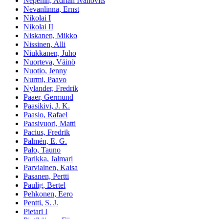
Nepenin, Adrian Ivanovitš
Nevanlinna, Ernst
Nikolai I
Nikolai II
Niskanen, Mikko
Nissinen, Alli
Niukkanen, Juho
Nuorteva, Väinö
Nuotio, Jenny
Nurmi, Paavo
Nylander, Fredrik
Paaer, Germund
Paasikivi, J. K.
Paasio, Rafael
Paasivuori, Matti
Pacius, Fredrik
Palmén, E. G.
Palo, Tauno
Parikka, Jalmari
Parviainen, Kaisa
Pasanen, Pertti
Paulig, Bertel
Pehkonen, Eero
Pentti, S. J.
Pietari I