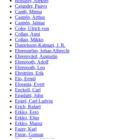
Brusilov, Aleksei
Cajander, Paavo
Canth, Minna
Castrén, Arthur
Castrén, Jalmar
Coler, Ulrich von
Collan, Anni
Collan, Mikko
Danielsson-Kalmari, J. R.
Ehrenström, Johan Albrecht
Ehrensvärd, Augustin
Ehrnrooth, Adolf
Ehrnrooth, Leo
Ehrström, Erik
Elo, Eemil
Eloranta, Evert
Enckell, Carl
Engdahl, John
Engel, Carl Ludvig
Erich, Rafael
Erkko, Eero
Erkko, Eljas
Erkko, Maissi
Fazer, Karl
Finne, Gunnar