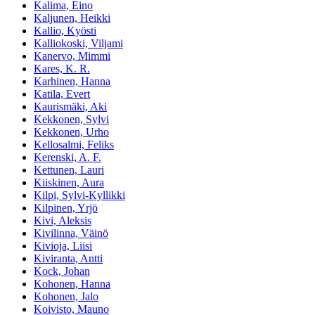
Kalima, Eino
Kaljunen, Heikki
Kallio, Kyösti
Kalliokoski, Viljami
Kanervo, Mimmi
Kares, K. R.
Karhinen, Hanna
Katila, Evert
Kaurismäki, Aki
Kekkonen, Sylvi
Kekkonen, Urho
Kellosalmi, Feliks
Kerenski, A. F.
Kettunen, Lauri
Kiiskinen, Aura
Kilpi, Sylvi-Kyllikki
Kilpinen, Yrjö
Kivi, Aleksis
Kivilinna, Väinö
Kivioja, Liisi
Kiviranta, Antti
Kock, Johan
Kohonen, Hanna
Kohonen, Jalo
Koivisto, Mauno