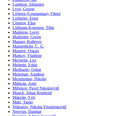
Lundson, Johannes
Lvov, Georgi
Löfgren (Lounasmaa), Viktor
Löfström, Ernst
Lönnrot, Elias
Löthman-Koponen, Tilda
Madetoja, Leevi
Malmstén, Georg
Manner, Kullervo
Mannerheim, C. G.
Mantere, Oskari
Markov, Vladimir
Mechelin, Leo
Melartin, Erkki
Merikanto, Oskar
Meurman, Agathon
Mexmontan, Nikolaj
Mikkola, Antti
Miljukov, Pavel Nikolajevitš
Munck, Johan Reinhold
Mäkelin, Yrjö
Mäki, Taisto
Nekrasov, Nikolai Vissarionovitš
Neovius, Dagmar