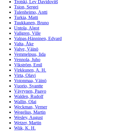
Trotski, Lev Davidovitš
Tsion, Sergei
Tulenheimo, Antti
Turkia, Matti
Tuukkanen, Bruno
Untola, Algot
Vallgren, Ville
Valpas-Hänninen, Edvard
Valta, Åke
Valve, Väinö
Vemmelpuu, Iida
Vennola, Juho
Vikström, Emil
Virkkunen, A. H.
Virta, Olavi
Voionmaa, Väinö
Vuorio, Svantte
Väyrynen, Paavo
Walden, Rudolf
Wallin, Olai
Weckman, Verner
Wegelius, Martin
Wesley, August
Wetzer, Martin
Wiik, K. H.