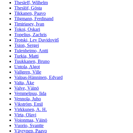
Thesleff, Wilhelm
Theslöf, Gösta
Tikkanen, Paavo
Tilgmann, Ferdinand
Timiriasev, Ivan
Tokoi, Oskari
Topelius, Zachris
Trotski, Lev Davidovitš
Tsion, Sergei
Tulenheimo, Antti
Turkia, Matti
Tuukkanen, Bruno
Untola, Algot
Vallgren, Ville
Valpas-Hänninen, Edvard
Valta, Åke
Valve, Väinö
Vemmelpuu, Iida
Vennola, Juho
Vikström, Emil
Virkkunen, A. H.
Virta, Olavi
Voionmaa, Väinö
Vuorio, Svantte
Väyrynen, Paavo