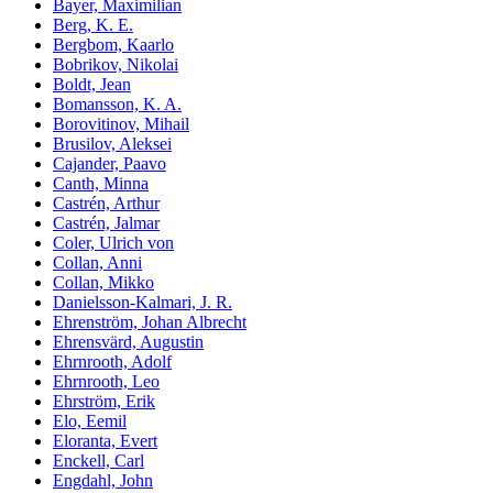
Bayer, Maximilian
Berg, K. E.
Bergbom, Kaarlo
Bobrikov, Nikolai
Boldt, Jean
Bomansson, K. A.
Borovitinov, Mihail
Brusilov, Aleksei
Cajander, Paavo
Canth, Minna
Castrén, Arthur
Castrén, Jalmar
Coler, Ulrich von
Collan, Anni
Collan, Mikko
Danielsson-Kalmari, J. R.
Ehrenström, Johan Albrecht
Ehrensvärd, Augustin
Ehrnrooth, Adolf
Ehrnrooth, Leo
Ehrström, Erik
Elo, Eemil
Eloranta, Evert
Enckell, Carl
Engdahl, John