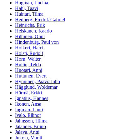
Hagman, Lucina
Hahl, Taavi
Hainari, Tilma
Hedberg, Fredrik Gabriel
Heinrichs, Erik
Heiskanen, Kaarlo
Hiltunen, Onni
Hindenburg, Paul von
Holkeri, Harri
Holsti, Rudolf
Horn, Walter
Hultin, Tekla
Huotari, Anni
Huttunen, Evert
Hynninen, Paavo Juho
Hägglund, Woldemar
Härmä, Erkki
Ignatius, Hannes
Ikonen, Ansa
Ingman, Lauri
Ivalo, Ellinor
Jahnsson, Hilma
Jalander, Bruno
Jalava, Antti
Jukola, Martti