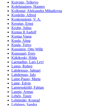
Koivisto, Tellervo
Kolehmainen, Hannes
Kollontai, Aleksandra Mihailovna
Kordelin, Alfred
Koskenniemi, V. A.
Krogius, Ernst
Krohn, Julius
Kustaa II Aadolf
Kustaa Vaasa
Kuula, Alma
Kuula, Toivo
Kuusinen, Otto Wille
Kuussaari, Eero
Käkikoski, Hilda
Laestadius, Lars Levi
Lagus, Ruben
Lahdensuo, Jalmari
Lahdensuo, Jalo
Laine-Paaso, Maria
Laine, Edvin
Langenskiöld, Fabian
Launis, Armas
Lehén, Tuure
Lehtimäki, Konrad
Lehtinen, Sandra