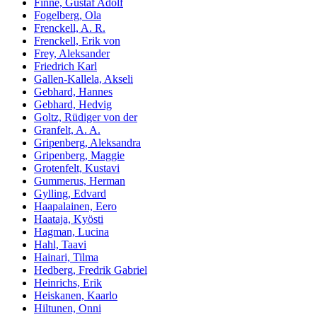
Finne, Gustaf Adolf
Fogelberg, Ola
Frenckell, A. R.
Frenckell, Erik von
Frey, Aleksander
Friedrich Karl
Gallen-Kallela, Akseli
Gebhard, Hannes
Gebhard, Hedvig
Goltz, Rüdiger von der
Granfelt, A. A.
Gripenberg, Aleksandra
Gripenberg, Maggie
Grotenfelt, Kustavi
Gummerus, Herman
Gylling, Edvard
Haapalainen, Eero
Haataja, Kyösti
Hagman, Lucina
Hahl, Taavi
Hainari, Tilma
Hedberg, Fredrik Gabriel
Heinrichs, Erik
Heiskanen, Kaarlo
Hiltunen, Onni