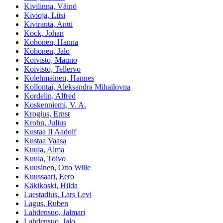
Kivilinna, Väinö
Kivioja, Liisi
Kiviranta, Antti
Kock, Johan
Kohonen, Hanna
Kohonen, Jalo
Koivisto, Mauno
Koivisto, Tellervo
Kolehmainen, Hannes
Kollontai, Aleksandra Mihailovna
Kordelin, Alfred
Koskenniemi, V. A.
Krogius, Ernst
Krohn, Julius
Kustaa II Aadolf
Kustaa Vaasa
Kuula, Alma
Kuula, Toivo
Kuusinen, Otto Wille
Kuussaari, Eero
Käkikoski, Hilda
Laestadius, Lars Levi
Lagus, Ruben
Lahdensuo, Jalmari
Lahdensuo, Jalo