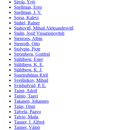
Sirola, Yrjö
Snellman, Eero
Snellman, J. V.
Sorsa, Kalevi
Stahel, Rainer
Stahovitš, Mihail Aleksandrovitš
Stalin, Josif Vissarionovitsh
Stenroos, Albin
Stenroth, Otto
Stolypin, Pjotr
Strömberg, Gottfrid
Ståhlberg, Ester
Ståhlberg, K. E.
Ståhlberg, K. J.
Suuriruhtinas Kiril
Svetšnikov, Mihail
Svinhufvud, P. E.
Taimi, Adolf
Tainio, Taavi
Takanen, Johannes
Talas, Onni
Talvela, Paavo
Talvio, Maila
Tanner, J. Alfred
Tanner, Väinö