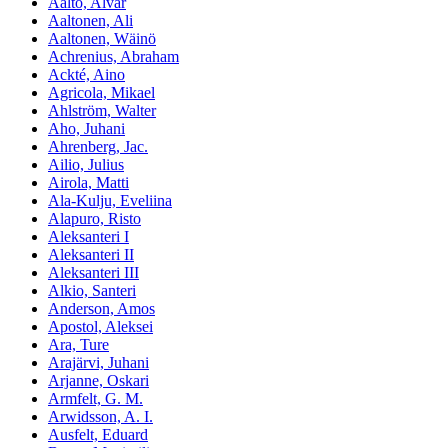
Aalto, Alvar
Aaltonen, Ali
Aaltonen, Wäinö
Achrenius, Abraham
Ackté, Aino
Agricola, Mikael
Ahlström, Walter
Aho, Juhani
Ahrenberg, Jac.
Ailio, Julius
Airola, Matti
Ala-Kulju, Eveliina
Alapuro, Risto
Aleksanteri I
Aleksanteri II
Aleksanteri III
Alkio, Santeri
Anderson, Amos
Apostol, Aleksei
Ara, Ture
Arajärvi, Juhani
Arjanne, Oskari
Armfelt, G. M.
Arwidsson, A. I.
Ausfelt, Eduard