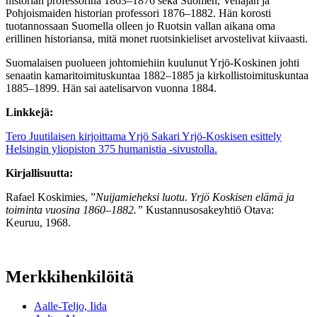
historian professorina 1863–1876 sekä Suomen, Venäjän ja
Pohjoismaiden historian professori 1876–1882. Hän korosti
tuotannossaan Suomella olleen jo Ruotsin vallan aikana oma
erillinen historiansa, mitä monet ruotsinkieliset arvostelivat kiivaasti.
Suomalaisen puolueen johtomiehiin kuulunut Yrjö-Koskinen johti
senaatin kamaritoimituskuntaa 1882–1885 ja kirkollistoimituskuntaa
1885–1899. Hän sai aatelisarvon vuonna 1884.
Linkkejä:
Tero Juutilaisen kirjoittama Yrjö Sakari Yrjö-Koskisen esittely
Helsingin yliopiston 375 humanistia -sivustolla.
Kirjallisuutta:
Rafael Koskimies, ”
Nuijamieheksi luotu. Yrjö Koskisen elämä ja
toiminta vuosina 1860–1882.”
Kustannusosakeyhtiö Otava:
Keuruu, 1968.
Merkkihenkilöitä
Aalle-Teljo, Iida