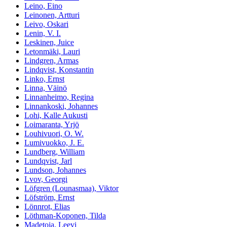
Leino, Eino
Leinonen, Artturi
Leivo, Oskari
Lenin, V. I.
Leskinen, Juice
Letonmäki, Lauri
Lindgren, Armas
Lindqvist, Konstantin
Linko, Ernst
Linna, Väinö
Linnanheimo, Regina
Linnankoski, Johannes
Lohi, Kalle Aukusti
Loimaranta, Yrjö
Louhivuori, O. W.
Lumivuokko, J. E.
Lundberg, William
Lundqvist, Jarl
Lundson, Johannes
Lvov, Georgi
Löfgren (Lounasmaa), Viktor
Löfström, Ernst
Lönnrot, Elias
Löthman-Koponen, Tilda
Madetoja, Leevi