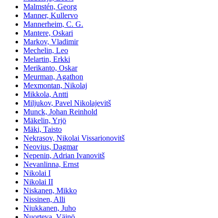
Malmstén, Georg
Manner, Kullervo
Mannerheim, C. G.
Mantere, Oskari
Markov, Vladimir
Mechelin, Leo
Melartin, Erkki
Merikanto, Oskar
Meurman, Agathon
Mexmontan, Nikolaj
Mikkola, Antti
Miljukov, Pavel Nikolajevitš
Munck, Johan Reinhold
Mäkelin, Yrjö
Mäki, Taisto
Nekrasov, Nikolai Vissarionovitš
Neovius, Dagmar
Nepenin, Adrian Ivanovitš
Nevanlinna, Ernst
Nikolai I
Nikolai II
Niskanen, Mikko
Nissinen, Alli
Niukkanen, Juho
Nuorteva, Väinö