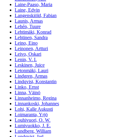
Laine-Paaso, Maria
Laine, Edvin
Langenskiöld, Fabian
Launis, Armas
Lehén, Tuure
Lehtimäki, Konrad
Lehtinen, Sandra
Leino, Eino
Leinonen, Artturi
Leivo, Oskari
Lenin, V. I.
Leskinen, Juice
Letonmäki, Lauri
Lindgren, Armas
Lindqvist, Konstantin
Linko, Ernst
Linna, Väinö
Linnanheimo, Regina
Linnankoski, Johannes
Lohi, Kalle Aukusti
Loimaranta, Yrjö
Louhivuori, O. W.
Lumivuokko, J. E.
Lundberg, William
Lundqvist, Jarl