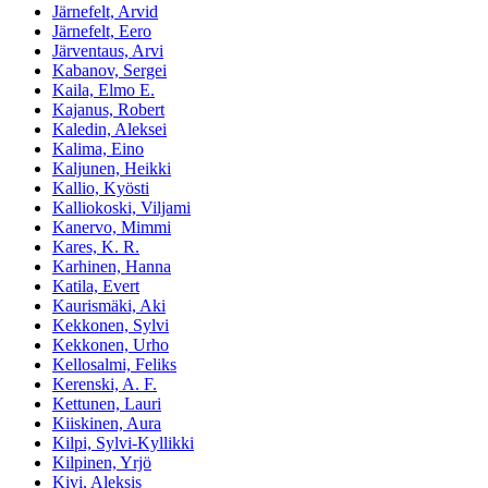
Järnefelt, Arvid
Järnefelt, Eero
Järventaus, Arvi
Kabanov, Sergei
Kaila, Elmo E.
Kajanus, Robert
Kaledin, Aleksei
Kalima, Eino
Kaljunen, Heikki
Kallio, Kyösti
Kalliokoski, Viljami
Kanervo, Mimmi
Kares, K. R.
Karhinen, Hanna
Katila, Evert
Kaurismäki, Aki
Kekkonen, Sylvi
Kekkonen, Urho
Kellosalmi, Feliks
Kerenski, A. F.
Kettunen, Lauri
Kiiskinen, Aura
Kilpi, Sylvi-Kyllikki
Kilpinen, Yrjö
Kivi, Aleksis