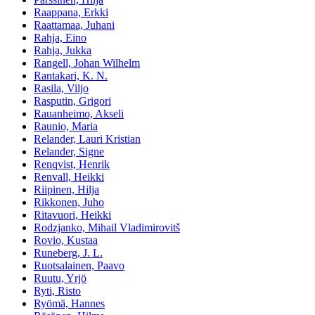
Raappana, Erkki
Raattamaa, Juhani
Rahja, Eino
Rahja, Jukka
Rangell, Johan Wilhelm
Rantakari, K. N.
Rasila, Viljo
Rasputin, Grigori
Rauanheimo, Akseli
Raunio, Maria
Relander, Lauri Kristian
Relander, Signe
Renqvist, Henrik
Renvall, Heikki
Riipinen, Hilja
Rikkonen, Juho
Ritavuori, Heikki
Rodzjanko, Mihail Vladimirovitš
Rovio, Kustaa
Runeberg, J. L.
Ruotsalainen, Paavo
Ruutu, Yrjö
Ryti, Risto
Ryömä, Hannes