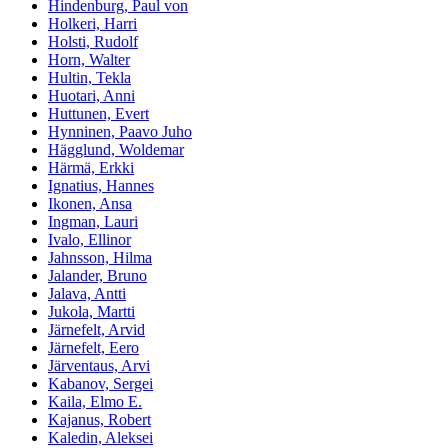
Hindenburg, Paul von
Holkeri, Harri
Holsti, Rudolf
Horn, Walter
Hultin, Tekla
Huotari, Anni
Huttunen, Evert
Hynninen, Paavo Juho
Hägglund, Woldemar
Härmä, Erkki
Ignatius, Hannes
Ikonen, Ansa
Ingman, Lauri
Ivalo, Ellinor
Jahnsson, Hilma
Jalander, Bruno
Jalava, Antti
Jukola, Martti
Järnefelt, Arvid
Järnefelt, Eero
Järventaus, Arvi
Kabanov, Sergei
Kaila, Elmo E.
Kajanus, Robert
Kaledin, Aleksei