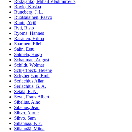
Rodzjanko, Mihail Vladimirovitš
Rovio, Kustaa
Runeberg, J. L.
Ruotsalainen, Paavo
Ruutu, Yrjö
Ryti, Risto
Ryömä, Hannes
Räsänen, Hilma
Saarinen, Eliel
Salin, Eetu
Salmela, Hugo
Schauman, August
Schildt, Wolmar
Schjerfbeck, Helene
Schybergson, Emil
Serlachius Allan
Serlachius, G. A.
Setälä, E. N.
Seyn, Franz Albert
Sibelius, Aino
Sibelius, Jean
Sihvo, Aarne
Sihvo, Sam
Sillanpää, F. E.
Sillanpää, Miina