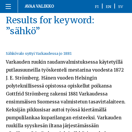
Siirry
|
|
AVAA VALIKKO
FI
EN
SV
sisältöön
Results for keyword:
Etusivu
”sähkö”
1863-1916
1917
Sähkövalo syttyi Varkaudessa jo 1881
Varkauden ruukin raudanvalmistuksessa käytetyillä
1918
putlausuuneilla työskenteli mestarina vuodesta 1872
J. E. Strömberg. Hänen vuoden Helsingin
1919-1920
polyteknillisessä opistossa opiskellut poikansa
1921-2020
Gottfrid Strömberg rakensi 1881 Varkaudessa
ensimmäisen Suomessa valmistetun tasavirtalaiteen.
Kronologia
Keksijän pikkusisar auttoi työssä kiertämällä
pumpulilankaa kuparilangan eristeeksi. Varkauden
Henkilöt
ruukilla syyskesän iltana järjestämässään