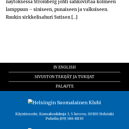
näytöksessä Strömberg johti sähkövirtaa kolmeen
Opiskelijat
lamppuun – siniseen, punaiseen ja valkoiseen.
Ruukin sirkkelisahuri Sutisen […]
Haku:
IN ENGLISH
SIVUSTON TEKIJÄT JA TUKIJAT
PALAUTE
Käyntiosoite, Kansakoulukuja 3, 5. kerros, 00100 Helsinki
Puhelin (09) 586 8830