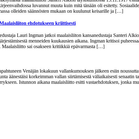
 kirjeenvaihdossa luvannut muuta kuin mitä tänään oli esitetty. Sosiaal
assa olleiden säännösten mukaan on kuulunut keisarille ja […]
laisliiton ehdotukseen kriittisesti
staja Lauri Ingman jatkoi maalaisliiton kansanedustaja Santeri Alkion
ärjestämisestä menneiden kuukausien aikana. Ingman kritisoi puheessaan 
 Maalaisliitto sai osakseen kritiikkiä epävarmasta […]
 tapahtuneen Venäjän lokakuun vallankumouksen jälkeen esiin noussutta 
skunta äänestäisi korkeimman vallan siirtämisestä väliaikaisesti senaati
ärrykseen. Istunnon aikana maalaisliitto esitti vastaehdotuksen, jonka