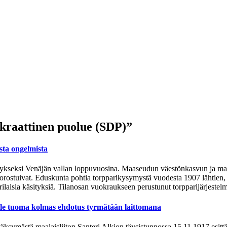
kraattinen puolue (SDP)”
sta ongelmista
ymykseksi Venäjän vallan loppuvuosina. Maaseudun väestönkasvun ja ma
stuivat. Eduskunta pohtia torpparikysymystä vuodesta 1907 lähtien, mu
 erilaisia käsityksiä. Tilanosan vuokraukseen perustunut torpparijärjest
lle tuoma kolmas ehdotus tyrmätään laittomana
väksymästä maalaisliiton Santeri Alkion täysistunnossa 15.11.1917 esit