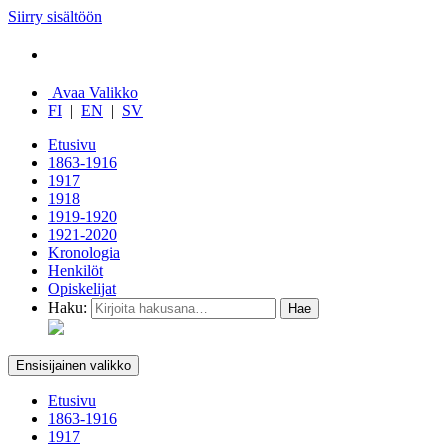
Siirry sisältöön
Avaa Valikko
FI
|
EN
|
SV
Etusivu
1863-1916
1917
1918
1919-1920
1921-2020
Kronologia
Henkilöt
Opiskelijat
Haku:
Ensisijainen valikko
Etusivu
1863-1916
1917