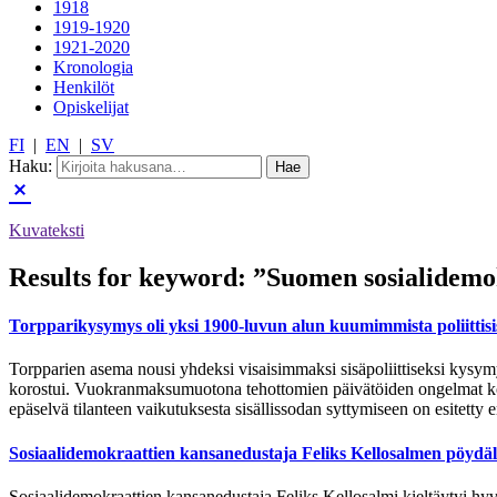
1918
1919-1920
1921-2020
Kronologia
Henkilöt
Opiskelijat
FI
|
EN
|
SV
Haku:
Kuvateksti
Results for keyword:
”Suomen sosialidemo
Torpparikysymys oli yksi 1900-luvun alun kuumimmista poliittisi
Torpparien asema nousi yhdeksi visaisimmaksi sisäpoliittiseksi kys
korostui. Vuokranmaksumuotona tehottomien päivätöiden ongelmat koro
epäselvä tilanteen vaikutuksesta sisällissodan syttymiseen on esitetty
Sosiaalidemokraattien kansanedustaja Feliks Kellosalmen pöydä
Sosiaalidemokraattien kansanedustaja Feliks Kellosalmi kieltäytyi hy