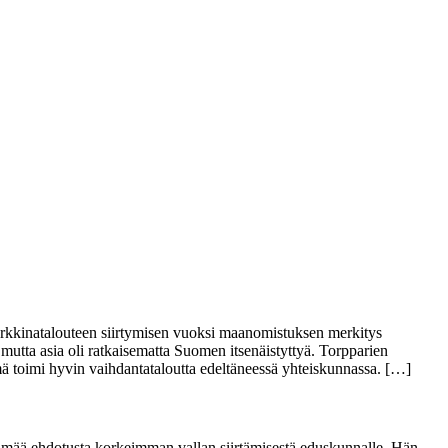
rkkinatalouteen siirtymisen vuoksi maanomistuksen merkitys
tta asia oli ratkaisematta Suomen itsenäistyttyä. Torpparien
elmä toimi hyvin vaihdantataloutta edeltäneessä yhteiskunnassa. […]
tämää ehdotusta korkeimman vallan siirtämisestä eduskunnalle. Hän