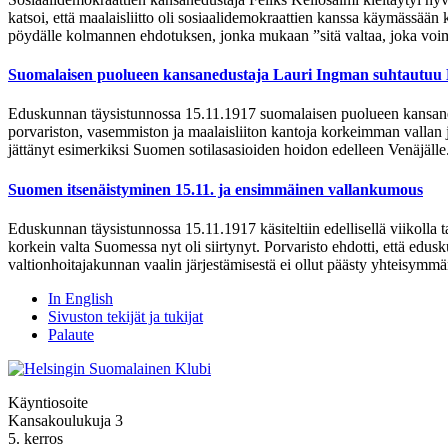
katsoi, että maalaisliitto oli sosiaalidemokraattien kanssa käymässään
pöydälle kolmannen ehdotuksen, jonka mukaan ”sitä valtaa, joka voim
Suomalaisen puolueen kansanedustaja Lauri Ingman suhtautuu Maa
Eduskunnan täysistunnossa 15.11.1917 suomalaisen puolueen kansanedu
porvariston, vasemmiston ja maalaisliiton kantoja korkeimman vallan j
jättänyt esimerkiksi Suomen sotilasasioiden hoidon edelleen Venäjälle.
Suomen itsenäistyminen 15.11. ja ensimmäinen vallankumous
Eduskunnan täysistunnossa 15.11.1917 käsiteltiin edellisellä viikolla
korkein valta Suomessa nyt oli siirtynyt. Porvaristo ehdotti, että edu
valtionhoitajakunnan vaalin järjestämisestä ei ollut päästy yhteisymm
In English
Sivuston tekijät ja tukijat
Palaute
Käyntiosoite
Kansakoulukuja 3
5. kerros