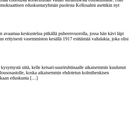
idemokraattisen eduskuntaryhmän puolesta Kellosalmi asettikin nyt
 avaamaa keskustelua pitkällä puheenvuorolla, jossa hän kävi läpi
erityisesti vasemmiston kesällä 1917 esittämää valtalakia, joka olisi
kysymystä siitä, kelle keisari-suuriruhtinaalle aikaisemmin kuulunut
n talousosastolle, koska aikaisemmin ehdotetun kolmihenkisen
 mukaan eduskunta […]