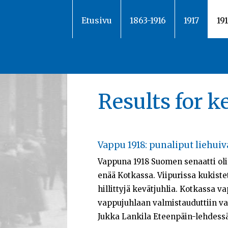
Siirry
sisältöön
Etusivu
1863-1916
1917
19
Results for 
Vappu 1918: punaliput liehui
Vappuna 1918 Suomen senaatti ol
enää Kotkassa. Viipurissa kukist
hillittyjä kevätjuhlia. Kotkassa 
vappujuhlaan valmistauduttiin va
Jukka Lankila Eteenpäin-lehdessä 3