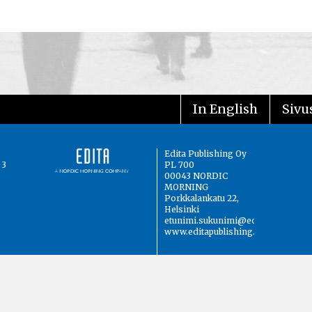
In English
Sivus
Edita Publishing Oy
 3
PL 700
00043 NORDIC
MORNING
Porkkalankatu 22,
Helsinki
etunimi.sukunimi@edita.fi
www.editapublishing.fi