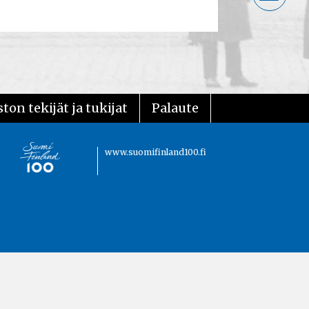
ton tekijät ja tukijat
Palaute
www.suomifinland100.fi