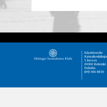
Käyntiosoite
Kansakoulukuja
5. kerros
00100 Helsinki
Puhelin
(09) 586 8830