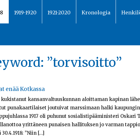
18
1919-1920
1921-2020
Kronologia
Henkil
keyword:
”torvisoitto”
vat enää Kotkassa
i kukistanut kansanvaltuuskunnan aloittaman kapinan lähe
etut punakaartilaiset joutuivat marssimaan halki kaupungin
vappujuhlassa 1917 oli puhunut sosialistipääministeri Oska
llanottoa yrittäneen punaisen hallituksen jo varman tappio
0.4.1918: ”Niin […]