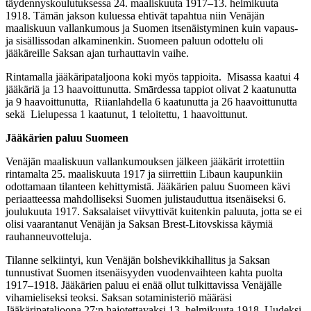
täydennyskoulutuksessa 24. maaliskuuta 1917–13. helmikuuta
1918. Tämän jakson kuluessa ehtivät tapahtua niin Venäjän
maaliskuun vallankumous ja Suomen itsenäistyminen kuin vapaus-
ja sisällissodan alkaminenkin. Suomeen paluun odottelu oli
jääkäreille Saksan ajan turhauttavin vaihe.
Rintamalla jääkäripataljoona koki myös tappioita. Misassa kaatui 4
jääkäriä ja 13 haavoittunutta. Smārdessa tappiot olivat 2 kaatunutta
ja 9 haavoittunutta, Riianlahdella 6 kaatunutta ja 26 haavoittunutta
sekä Lielupessa 1 kaatunut, 1 teloitettu, 1 haavoittunut.
Jääkärien paluu Suomeen
Venäjän maaliskuun vallankumouksen jälkeen jääkärit irrotettiin
rintamalta 25. maaliskuuta 1917 ja siirrettiin Libaun kaupunkiin
odottamaan tilanteen kehittymistä. Jääkärien paluu Suomeen kävi
periaatteessa mahdolliseksi Suomen julistauduttua itsenäiseksi 6.
joulukuuta 1917. Saksalaiset viivyttivät kuitenkin paluuta, jotta se ei
olisi vaarantanut Venäjän ja Saksan Brest-Litovskissa käymiä
rauhanneuvotteluja.
Tilanne selkiintyi, kun Venäjän bolshevikkihallitus ja Saksan
tunnustivat Suomen itsenäisyyden vuodenvaihteen kahta puolta
1917‒1918. Jääkärien paluu ei enää ollut tulkittavissa Venäjälle
vihamieliseksi teoksi. Saksan sotaministeriö määräsi
Jääkäripataljoona 27:n hajotettavaksi 13. helmikuuta 1918. Uudeksi