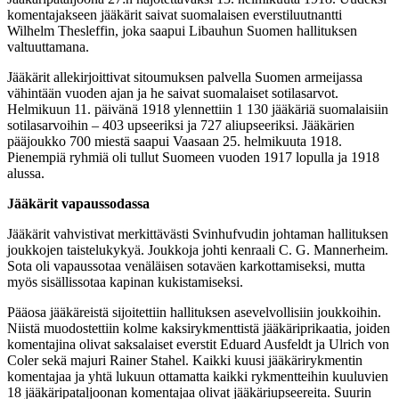
komentajakseen jääkärit saivat suomalaisen everstiluutnantti
Wilhelm Thesleffin, joka saapui Libauhun Suomen hallituksen
valtuuttamana.
Jääkärit allekirjoittivat sitoumuksen palvella Suomen armeijassa
vähintään vuoden ajan ja he saivat suomalaiset sotilasarvot.
Helmikuun 11. päivänä 1918 ylennettiin 1 130 jääkäriä suomalaisiin
sotilasarvoihin – 403 upseeriksi ja 727 aliupseeriksi. Jääkärien
pääjoukko 700 miestä saapui Vaasaan 25. helmikuuta 1918.
Pienempiä ryhmiä oli tullut Suomeen vuoden 1917 lopulla ja 1918
alussa.
Jääkärit vapaussodassa
Jääkärit vahvistivat merkittävästi Svinhufvudin johtaman hallituksen
joukkojen taistelukykyä. Joukkoja johti kenraali C. G. Mannerheim.
Sota oli vapaussotaa venäläisen sotaväen karkottamiseksi, mutta
myös sisällissotaa kapinan kukistamiseksi.
Pääosa jääkäreistä sijoitettiin hallituksen asevelvollisiin joukkoihin.
Niistä muodostettiin kolme kaksirykmenttistä jääkäriprikaatia, joiden
komentajina olivat saksalaiset everstit Eduard Ausfeldt ja Ulrich von
Coler sekä majuri Rainer Stahel. Kaikki kuusi jääkärirykmentin
komentajaa ja yhtä lukuun ottamatta kaikki rykmentteihin kuuluvien
18 jääkäripataljoonan komentajaa olivat jääkäriupseereita. Suurin