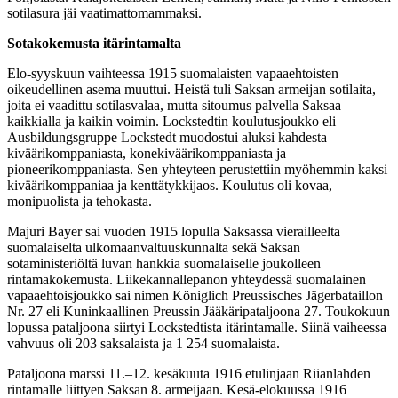
sotilasura jäi vaatimattomammaksi.
Sotakokemusta itärintamalta
Elo-syyskuun vaihteessa 1915 suomalaisten vapaaehtoisten
oikeudellinen asema muuttui. Heistä tuli Saksan armeijan sotilaita,
joita ei vaadittu sotilasvalaa, mutta sitoumus palvella Saksaa
kaikkialla ja kaikin voimin. Lockstedtin koulutusjoukko eli
Ausbildungsgruppe Lockstedt muodostui aluksi kahdesta
kiväärikomppaniasta, konekiväärikomppaniasta ja
pioneerikomppaniasta. Sen yhteyteen perustettiin myöhemmin kaksi
kiväärikomppaniaa ja kenttätykkijaos. Koulutus oli kovaa,
monipuolista ja tehokasta.
Majuri Bayer sai vuoden 1915 lopulla Saksassa vierailleelta
suomalaiselta ulkomaanvaltuuskunnalta sekä Saksan
sotaministeriöltä luvan hankkia suomalaiselle joukolleen
rintamakokemusta. Liikekannallepanon yhteydessä suomalainen
vapaaehtoisjoukko sai nimen Königlich Preussisches Jägerbataillon
Nr. 27 eli Kuninkaallinen Preussin Jääkäripataljoona 27. Toukokuun
lopussa pataljoona siirtyi Lockstedtista itärintamalle. Siinä vaiheessa
vahvuus oli 203 saksalaista ja 1 254 suomalaista.
Pataljoona marssi 11.–12. kesäkuuta 1916 etulinjaan Riianlahden
rintamalle liittyen Saksan 8. armeijaan. Kesä-elokuussa 1916