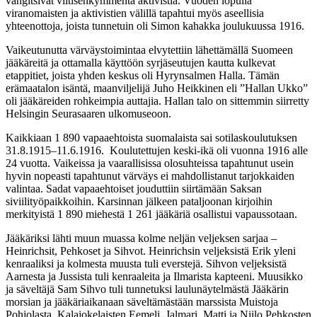
vangitsivat viitisenkymmentä aktivistia. Vuoden lopulla
viranomaisten ja aktivistien välillä tapahtui myös aseellisia
yhteenottoja, joista tunnetuin oli Simon kahakka joulukuussa 1916.
Vaikeutunutta värväystoimintaa elvytettiin lähettämällä Suomeen
jääkäreitä ja ottamalla käyttöön syrjäseutujen kautta kulkevat
etappitiet, joista yhden keskus oli Hyrynsalmen Halla. Tämän
erämaatalon isäntä, maanviljelijä Juho Heikkinen eli ”Hallan Ukko”
oli jääkäreiden rohkeimpia auttajia. Hallan talo on sittemmin siirretty
Helsingin Seurasaaren ulkomuseoon.
Kaikkiaan 1 890 vapaaehtoista suomalaista sai sotilaskoulutuksen
31.8.1915–11.6.1916. Koulutettujen keski-ikä oli vuonna 1916 alle
24 vuotta. Vaikeissa ja vaarallisissa olosuhteissa tapahtunut usein
hyvin nopeasti tapahtunut värväys ei mahdollistanut tarjokkaiden
valintaa. Sadat vapaaehtoiset jouduttiin siirtämään Saksan
siviilityöpaikkoihin. Karsinnan jälkeen pataljoonan kirjoihin
merkityistä 1 890 miehestä 1 261 jääkäriä osallistui vapaussotaan.
Jääkäriksi lähti muun muassa kolme neljän veljeksen sarjaa –
Heinrichsit, Pehkoset ja Sihvot. Heinrichsin veljeksistä Erik yleni
kenraaliksi ja kolmesta muusta tuli everstejä. Sihvon veljeksistä
Aarnesta ja Jussista tuli kenraaleita ja Ilmarista kapteeni. Muusikko
ja säveltäjä Sam Sihvo tuli tunnetuksi laulunäytelmästä Jääkärin
morsian ja jääkäriaikanaan säveltämästään marssista Muistoja
Pohjolasta. Kalajokelaisten Eemeli, Jalmari, Matti ja Niilo Pehkosten