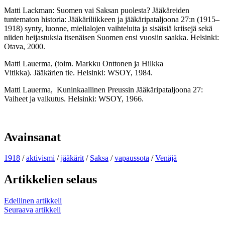
Matti Lackman: Suomen vai Saksan puolesta? Jääkäreiden
tuntematon historia: Jääkäriliikkeen ja jääkäripataljoona 27:n (1915–
1918) synty, luonne, mielialojen vaihteluita ja sisäisiä kriisejä sekä
niiden heijastuksia itsenäisen Suomen ensi vuosiin saakka. Helsinki:
Otava, 2000.
Matti Lauerma, (toim. Markku Onttonen ja Hilkka
Vitikka). Jääkärien tie. Helsinki: WSOY, 1984.
Matti Lauerma, Kuninkaallinen Preussin Jääkäripataljoona 27:
Vaiheet ja vaikutus. Helsinki: WSOY, 1966.
Avainsanat
1918
/
aktivismi
/
jääkärit
/
Saksa
/
vapaussota
/
Venäjä
Artikkelien selaus
Edellinen artikkeli
Seuraava artikkeli