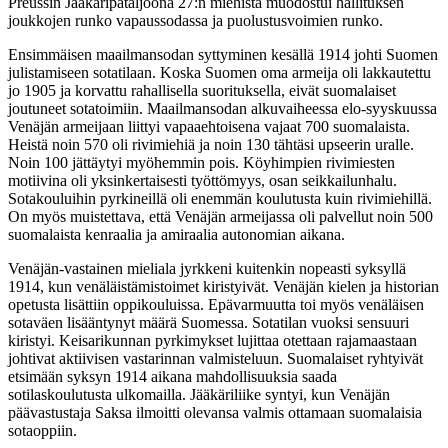
Preussin Jääkäripataljoona 27:n miehistä muodostui hallituksen
joukkojen runko vapaussodassa ja puolustusvoimien runko.
Ensimmäisen maailmansodan syttyminen kesällä 1914 johti Suomen
julistamiseen sotatilaan. Koska Suomen oma armeija oli lakkautettu
jo 1905 ja korvattu rahallisella suorituksella, eivät suomalaiset
joutuneet sotatoimiin. Maailmansodan alkuvaiheessa elo-syyskuussa
Venäjän armeijaan liittyi vapaaehtoisena vajaat 700 suomalaista.
Heistä noin 570 oli rivimiehiä ja noin 130 tähtäsi upseerin uralle.
Noin 100 jättäytyi myöhemmin pois. Köyhimpien rivimiesten
motiivina oli yksinkertaisesti työttömyys, osan seikkailunhalu.
Sotakouluihin pyrkineillä oli enemmän koulutusta kuin rivimiehillä.
On myös muistettava, että Venäjän armeijassa oli palvellut noin 500
suomalaista kenraalia ja amiraalia autonomian aikana.
Venäjän-vastainen mieliala jyrkkeni kuitenkin nopeasti syksyllä
1914, kun venäläistämistoimet kiristyivät. Venäjän kielen ja historian
opetusta lisättiin oppikouluissa. Epävarmuutta toi myös venäläisen
sotaväen lisääntynyt määrä Suomessa. Sotatilan vuoksi sensuuri
kiristyi. Keisarikunnan pyrkimykset lujittaa otettaan rajamaastaan
johtivat aktiivisen vastarinnan valmisteluun. Suomalaiset ryhtyivät
etsimään syksyn 1914 aikana mahdollisuuksia saada
sotilaskoulutusta ulkomailla. Jääkäriliike syntyi, kun Venäjän
päävastustaja Saksa ilmoitti olevansa valmis ottamaan suomalaisia
sotaoppiin.