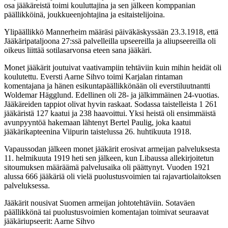
osa jääkäreistä toimi kouluttajina ja sen jälkeen komppanian
päällikköinä, joukkueenjohtajina ja esitaistelijoina.
Ylipäällikkö Mannerheim määräsi päiväkäskyssään 23.3.1918, että
Jääkäripataljoona 27:ssä palvelleilla upseereilla ja aliupseereilla oli
oikeus liittää sotilasarvonsa eteen sana jääkäri.
Monet jääkärit joutuivat vaativampiin tehtäviin kuin mihin heidät oli
koulutettu. Eversti Aarne Sihvo toimi Karjalan rintaman
komentajana ja hänen esikuntapäällikkönään oli everstiluutnantti
Woldemar Hägglund. Edellinen oli 28- ja jälkimmäinen 24-vuotias.
Jääkäreiden tappiot olivat hyvin raskaat. Sodassa taistelleista 1 261
jääkäristä 127 kaatui ja 238 haavoittui. Yksi heistä oli ensimmäistä
avunpyyntöä hakemaan lähtenyt Bertel Paulig, joka kaatui
jääkärikapteenina Viipurin taistelussa 26. huhtikuuta 1918.
Vapaussodan jälkeen monet jääkärit erosivat armeijan palveluksesta
11. helmikuuta 1919 heti sen jälkeen, kun Libaussa allekirjoitetun
sitoumuksen määräämä palvelusaika oli päättynyt. Vuoden 1921
alussa 666 jääkäriä oli vielä puolustusvoimien tai rajavartiolaitoksen
palveluksessa.
Jääkärit nousivat Suomen armeijan johtotehtäviin. Sotaväen
päällikkönä tai puolustusvoimien komentajan toimivat seuraavat
jääkäriupseerit: Aarne Sihvo