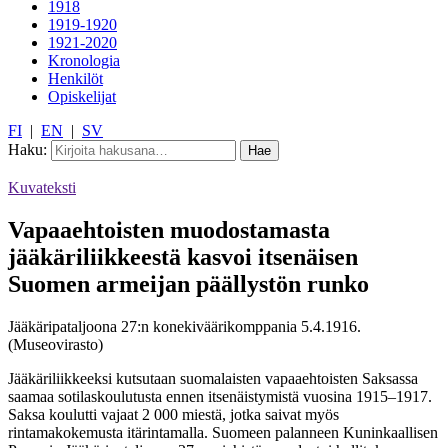
1918
1919-1920
1921-2020
Kronologia
Henkilöt
Opiskelijat
FI
|
EN
|
SV
Haku:
Kuvateksti
Vapaaehtoisten muodostamasta
jääkäriliikkeestä kasvoi itsenäisen
Suomen armeijan päällystön runko
Jääkäripataljoona 27:n konekiväärikomppania 5.4.1916.
(Museovirasto)
Jääkäriliikkeeksi kutsutaan suomalaisten vapaaehtoisten Saksassa
saamaa sotilaskoulutusta ennen itsenäistymistä vuosina 1915‒1917.
Saksa koulutti vajaat 2 000 miestä, jotka saivat myös
rintamakokemusta itärintamalla. Suomeen palanneen Kuninkaallisen