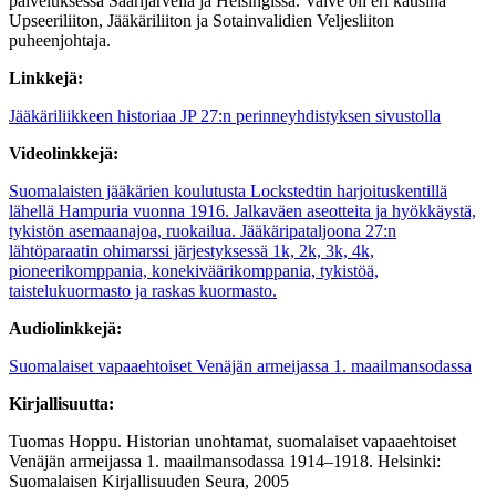
palveluksessa Saarijärvellä ja Helsingissä. Valve oli eri kausina
Upseeriliiton, Jääkäriliiton ja Sotainvalidien Veljesliiton
puheenjohtaja.
Linkkejä:
Jääkäriliikkeen historiaa JP 27:n perinneyhdistyksen sivustolla
Videolinkkejä:
Suomalaisten jääkärien koulutusta Lockstedtin harjoituskentillä
lähellä Hampuria vuonna 1916. Jalkaväen aseotteita ja hyökkäystä,
tykistön asemaanajoa, ruokailua. Jääkäripataljoona 27:n
lähtöparaatin ohimarssi järjestyksessä 1k, 2k, 3k, 4k,
pioneerikomppania, konekiväärikomppania, tykistöä,
taistelukuormasto ja raskas kuormasto.
Audiolinkkejä:
Suomalaiset vapaaehtoiset Venäjän armeijassa 1. maailmansodassa
Kirjallisuutta:
Tuomas Hoppu. Historian unohtamat, suomalaiset vapaaehtoiset
Venäjän armeijassa 1. maailmansodassa 1914–1918. Helsinki:
Suomalaisen Kirjallisuuden Seura, 2005