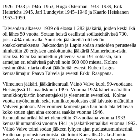
1926–1933 ja 1946–1953, Hugo Österman 1933–1939, Erik
Heinrichs 1945, Jarl Lundqvist 1945–1946 ja Kaarlo Heiskanen
1953–1959.
Talvisodan alkaessa 1939 oli elossa 1 282 jääkäriä, joiden keski-ikä
oli lähes 50 vuotta. Sotaan heistä osallistui sotilastehtävissä 730,
joista 494 rintamalla. Suuri etu jääkäreillä oli heidän
sotakokemuksensa. Jatkosodan ja Lapin sodan ansioiden perusteella
nimitettiin 20 erityisen ansioitunutta jääkäriä Mannerheim-ristin
ritariksi. Ritariksi nimitettiin yhteensä vain 191 sotilasta, kun
armeijan eri tehtävissä palveli noin 600 000 miestä. Kolme
ensimmäistä ritaria olivat jääkäreitä: eversti Ruben Lagus,
kenraalimajuri Paavo Talvela ja eversti Erkki Raappana.
Viimeinen jääkäri, jääkärikenraali Väinö Valve kuoli 99-vuotiaana
Helsingissä 11. maaliskuuta 1995. Vuonna 1924 hänet määrättiin
rannikkotykistön komentajaksi ja ylennettiin everstiksi. Kolme
vuotta myöhemmin sekä rannikkopuolustus että laivasto määrättiin
Valveen johtoon. Merivoimien komentajana hän hoiti tätä tehtävää
koko sotien ajan aina eroonsa saakka vuonna 1946.
Kenraalimajuriksi hänet ylennettiin 37-vuotiaana vuonna 1933,
kenraaliluutnantiksi vuonna 1941 ja jääkärikenraaliksi vuonna 1992.
Väinö Valve toimi sodan jälkeen lyhyen ajan puolustusministerinä.
Erottuaan puolustusvoimista hän toimi Kansallis-Osake-Pankin