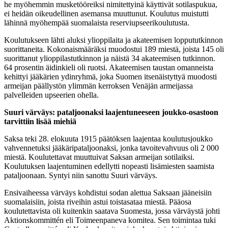
he myöhemmin musketööreiksi nimitettyinä käyttivät sotilaspukua,
ei heidän oikeudellinen asemansa muuttunut. Koulutus muistutti
lähinnä myöhempää suomalaista reserviupseerikoulutusta.
Koulutukseen lähti aluksi ylioppilaita ja akateemisen loppututkinnon
suorittaneita. Kokonaismääräksi muodostui 189 miestä, joista 145 oli
suorittanut ylioppilastutkinnon ja näistä 34 akateemisen tutkinnon.
64 prosentin äidinkieli oli ruotsi. Akateemisen taustan omanneista
kehittyi jääkärien ydinryhmä, joka Suomen itsenäistyttyä muodosti
armeijan päällystön ylimmän kerroksen Venäjän armeijassa
palvelleiden upseerien ohella.
Suuri värväys: pataljoonaksi laajentuneeseen joukko-osastoon
tarvittiin lisää miehiä
Saksa teki 28. elokuuta 1915 päätöksen laajentaa koulutusjoukko
vahvennetuksi jääkäripataljoonaksi, jonka tavoitevahvuus oli 2 000
miestä. Koulutettavat muuttuivat Saksan armeijan sotilaiksi.
Koulutuksen laajentuminen edellytti nopeasti lisämiesten saamista
pataljoonaan. Syntyi niin sanottu Suuri värväys.
Ensivaiheessa värväys kohdistui sodan alettua Saksaan jääneisiin
suomalaisiin, joista riveihin astui toistasataa miestä. Pääosa
koulutettavista oli kuitenkin saatava Suomesta, jossa värväystä johti
Aktionskommittén eli Toimeenpaneva komitea. Sen toimintaa tuki