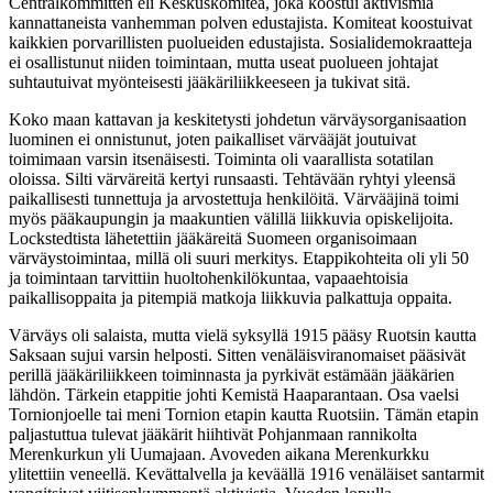
Centralkommittén eli Keskuskomitea, joka koostui aktivismia
kannattaneista vanhemman polven edustajista. Komiteat koostuivat
kaikkien porvarillisten puolueiden edustajista. Sosialidemokraatteja
ei osallistunut niiden toimintaan, mutta useat puolueen johtajat
suhtautuivat myönteisesti jääkäriliikkeeseen ja tukivat sitä.
Koko maan kattavan ja keskitetysti johdetun värväysorganisaation
luominen ei onnistunut, joten paikalliset värvääjät joutuivat
toimimaan varsin itsenäisesti. Toiminta oli vaarallista sotatilan
oloissa. Silti värväreitä kertyi runsaasti. Tehtävään ryhtyi yleensä
paikallisesti tunnettuja ja arvostettuja henkilöitä. Värvääjinä toimi
myös pääkaupungin ja maakuntien välillä liikkuvia opiskelijoita.
Lockstedtista lähetettiin jääkäreitä Suomeen organisoimaan
värväystoimintaa, millä oli suuri merkitys. Etappikohteita oli yli 50
ja toimintaan tarvittiin huoltohenkilökuntaa, vapaaehtoisia
paikallisoppaita ja pitempiä matkoja liikkuvia palkattuja oppaita.
Värväys oli salaista, mutta vielä syksyllä 1915 pääsy Ruotsin kautta
Saksaan sujui varsin helposti. Sitten venäläisviranomaiset pääsivät
perillä jääkäriliikkeen toiminnasta ja pyrkivät estämään jääkärien
lähdön. Tärkein etappitie johti Kemistä Haaparantaan. Osa vaelsi
Tornionjoelle tai meni Tornion etapin kautta Ruotsiin. Tämän etapin
paljastuttua tulevat jääkärit hiihtivät Pohjanmaan rannikolta
Merenkurkun yli Uumajaan. Avoveden aikana Merenkurkku
ylitettiin veneellä. Kevättalvella ja keväällä 1916 venäläiset santarmit