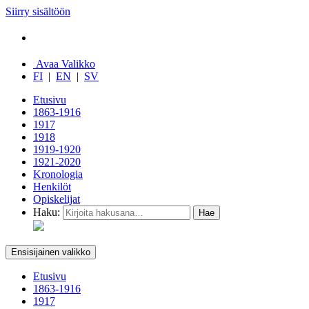
Siirry sisältöön
Avaa Valikko
FI
|
EN
|
SV
Etusivu
1863-1916
1917
1918
1919-1920
1921-2020
Kronologia
Henkilöt
Opiskelijat
Haku:
Ensisijainen valikko
Etusivu
1863-1916
1917