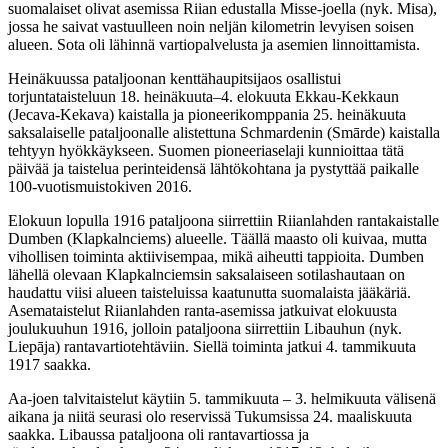
suomalaiset olivat asemissa Riian edustalla Misse-joella (nyk. Misa),
jossa he saivat vastuulleen noin neljän kilometrin levyisen soisen
alueen. Sota oli lähinnä vartiopalvelusta ja asemien linnoittamista.
Heinäkuussa pataljoonan kenttähaupitsijaos osallistui
torjuntataisteluun 18. heinäkuuta–4. elokuuta Ekkau-Kekkaun
(Jecava-Kekava) kaistalla ja pioneerikomppania 25. heinäkuuta
saksalaiselle pataljoonalle alistettuna Schmardenin (Smārde) kaistalla
tehtyyn hyökkäykseen. Suomen pioneeriaselaji kunnioittaa tätä
päivää ja taistelua perinteidensä lähtökohtana ja pystyttää paikalle
100-vuotismuistokiven 2016.
Elokuun lopulla 1916 pataljoona siirrettiin Riianlahden rantakaistalle
Dumben (Klapkalnciems) alueelle. Täällä maasto oli kuivaa, mutta
vihollisen toiminta aktiivisempaa, mikä aiheutti tappioita. Dumben
lähellä olevaan Klapkalnciemsin saksalaiseen sotilashautaan on
haudattu viisi alueen taisteluissa kaatunutta suomalaista jääkäriä.
Asemataistelut Riianlahden ranta-asemissa jatkuivat elokuusta
joulukuuhun 1916, jolloin pataljoona siirrettiin Libauhun (nyk.
Liepāja) rantavartiotehtäviin. Siellä toiminta jatkui 4. tammikuuta
1917 saakka.
Aa-joen talvitaistelut käytiin 5. tammikuuta – 3. helmikuuta välisenä
aikana ja niitä seurasi olo reservissä Tukumsissa 24. maaliskuuta
saakka. Libaussa pataljoona oli rantavartiossa ja