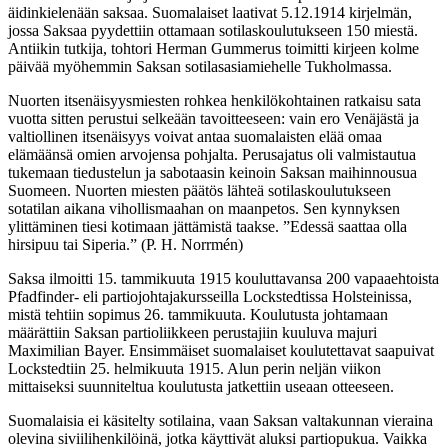
äidinkielenään saksaa. Suomalaiset laativat 5.12.1914 kirjelmän,
jossa Saksaa pyydettiin ottamaan sotilaskoulutukseen 150 miestä.
Antiikin tutkija, tohtori Herman Gummerus toimitti kirjeen kolme
päivää myöhemmin Saksan sotilasasiamiehelle Tukholmassa.
Nuorten itsenäisyysmiesten rohkea henkilökohtainen ratkaisu sata
vuotta sitten perustui selkeään tavoitteeseen: vain ero Venäjästä ja
valtiollinen itsenäisyys voivat antaa suomalaisten elää omaa
elämäänsä omien arvojensa pohjalta. Perusajatus oli valmistautua
tukemaan tiedustelun ja sabotaasin keinoin Saksan maihinnousua
Suomeen. Nuorten miesten päätös lähteä sotilaskoulutukseen
sotatilan aikana vihollismaahan on maanpetos. Sen kynnyksen
ylittäminen tiesi kotimaan jättämistä taakse. ”Edessä saattaa olla
hirsipuu tai Siperia.” (P. H. Norrmén)
Saksa ilmoitti 15. tammikuuta 1915 kouluttavansa 200 vapaaehtoista
Pfadfinder- eli partiojohtajakursseilla Lockstedtissa Holsteinissa,
mistä tehtiin sopimus 26. tammikuuta. Koulutusta johtamaan
määrättiin Saksan partioliikkeen perustajiin kuuluva majuri
Maximilian Bayer. Ensimmäiset suomalaiset koulutettavat saapuivat
Lockstedtiin 25. helmikuuta 1915. Alun perin neljän viikon
mittaiseksi suunniteltua koulutusta jatkettiin useaan otteeseen.
Suomalaisia ei käsitelty sotilaina, vaan Saksan valtakunnan vieraina
olevina siviilihenkilöinä, jotka käyttivät aluksi partiopukua. Vaikka