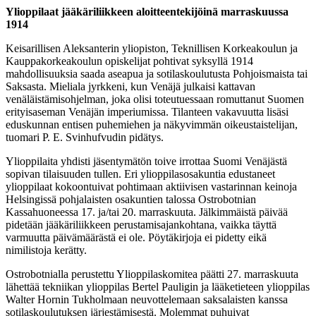
Ylioppilaat jääkäriliikkeen aloitteentekijöinä marraskuussa
1914
Keisarillisen Aleksanterin yliopiston, Teknillisen Korkeakoulun ja
Kauppakorkeakoulun opiskelijat pohtivat syksyllä 1914
mahdollisuuksia saada aseapua ja sotilaskoulutusta Pohjoismaista tai
Saksasta. Mieliala jyrkkeni, kun Venäjä julkaisi kattavan
venäläistämisohjelman, joka olisi toteutuessaan romuttanut Suomen
erityisaseman Venäjän imperiumissa. Tilanteen vakavuutta lisäsi
eduskunnan entisen puhemiehen ja näkyvimmän oikeustaistelijan,
tuomari P. E. Svinhufvudin pidätys.
Ylioppilaita yhdisti jäsentymätön toive irrottaa Suomi Venäjästä
sopivan tilaisuuden tullen. Eri ylioppilasosakuntia edustaneet
ylioppilaat kokoontuivat pohtimaan aktiivisen vastarinnan keinoja
Helsingissä pohjalaisten osakuntien talossa Ostrobotnian
Kassahuoneessa 17. ja/tai 20. marraskuuta. Jälkimmäistä päivää
pidetään jääkäriliikkeen perustamisajankohtana, vaikka täyttä
varmuutta päivämäärästä ei ole. Pöytäkirjoja ei pidetty eikä
nimilistoja kerätty.
Ostrobotnialla perustettu Ylioppilaskomitea päätti 27. marraskuuta
lähettää tekniikan ylioppilas Bertel Pauligin ja lääketieteen ylioppilas
Walter Hornin Tukholmaan neuvottelemaan saksalaisten kanssa
sotilaskoulutuksen järjestämisestä. Molemmat puhuivat