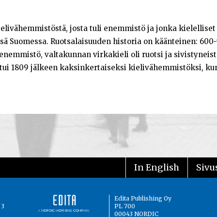
livähemmistöstä, josta tuli enemmistö ja jonka kielellise
ssä Suomessa. Ruotsalaisuuden historia on käänteinen: 600-
enemmistö, valtakunnan virkakieli oli ruotsi ja sivistyneistö
ui 1809 jälkeen kaksinkertaiseksi kielivähemmistöksi, ku
In English
Sivus
Edita Publishing Oy
 3
PL 700
00043 NORDIC