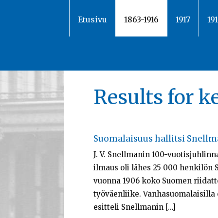
Siirry
sisältöön
Etusivu
1863-1916
1917
19
Results for 
Suomalaisuus hallitsi Snellm
J. V. Snellmanin 100-vuotisjuhli
ilmaus oli lähes 25 000 henkilön
vuonna 1906 koko Suomen riidatto
työväenliike. Vanhasuomalaisilla 
esitteli Snellmanin […]