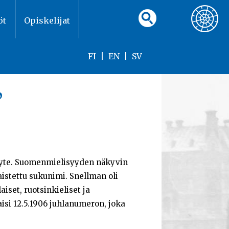
öt
Opiskelijat
FI
|
EN
|
SV
”
näyte. Suomenmielisyyden näkyvin
istettu sukunimi. Snellman oli
set, ruotsinkieliset ja
aisi 12.5.1906 juhlanumeron, joka