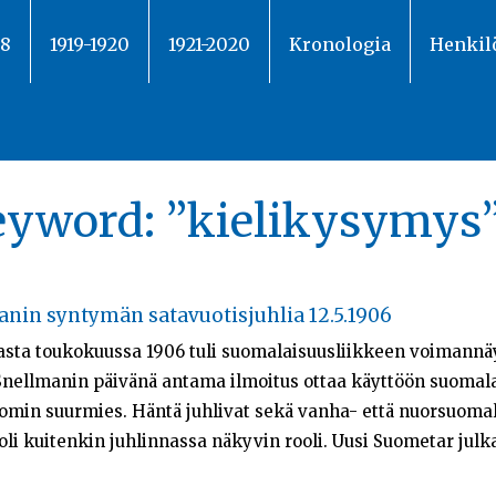
18
1919-1920
1921-2020
Kronologia
Henkil
keyword:
”kielikysymys
anin syntymän satavuotisjuhlia 12.5.1906
nnasta toukokuussa 1906 tuli suomalaisuusliikkeen voiman
 Snellmanin päivänä antama ilmoitus ottaa käyttöön suomala
min suurmies. Häntä juhlivat sekä vanha- että nuorsuomalai
oli kuitenkin juhlinnassa näkyvin rooli. Uusi Suometar julk