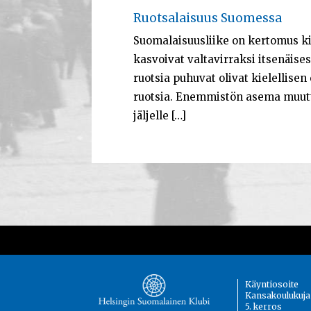
Ruotsalaisuus Suomessa
Suomalaisuusliike on kertomus kie
kasvoivat valtavirraksi itsenäise
ruotsia puhuvat olivat kielellisen 
ruotsia. Enemmistön asema muutt
jäljelle […]
Käyntiosoite
Kansakoulukuja
5. kerros