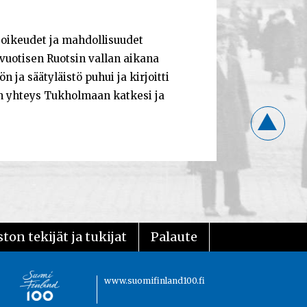
t oikeudet ja mahdollisuudet
vuotisen Ruotsin vallan aikana
n ja säätyläistö puhui ja kirjoitti
n yhteys Tukholmaan katkesi ja
ton tekijät ja tukijat
Palaute
www.suomifinland100.fi