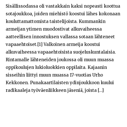
Sisällissodassa oli vastakkain kaksi nopeasti koottua
sotajoukkoa, joiden miehistö koostui lähes kokonaan
kouluttamattomista taistelijoista. Kummankin
armeijan ytimen muodostivat alkuvaiheessa
aatteellisen innostuksen vallassa sotaan lähteneet
vapaaehtoiset.[1] Valkoinen armeija koostui
alkuvaiheessa vapaaehtoisista suojeluskuntalaisia.
Rintamalle lähteneiden joukossa oli muun muassa
oppikoulujen lukioluokkien oppilaita. Kajaanin
sisseihin liittyi muun muassa 17-vuotias Urho
Kekkonen. Punakaartilaisten ydinjoukkoon kuului
radikaaleja työväenliikkeen jäseniä, joista […]