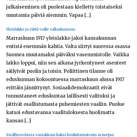
Opiskelijat
julkaiseminen oli puolestaan kielletty toistaiseksi
muutamia päiviä aiemmin. Vapaa […]
Haku:
Yleislakko ja viittä vaille vallankumous
Marraskuun 1917 yleislakko jakoi kansakunnan
entistä enemmän kahtia. Valta siirtyi suuressa osassa
Suomea muutamaksi päiväksi vasemmistolle. Vaikka
lakko loppui, niin sen aikana jyrkentyneet asenteet
säilyivät puolin ja toisin. Poliittinen tilanne oli
eduskunnan kokoontuessa marraskuun alussa 1917
erittäin jännittynyt. Sosiaalidemokraatit eivät
tunnustaneet eduskuntaa laillisesti valituksi ja
jättivät osallistumasta puhemiesten vaaliin. Puolue
katsoi edustavansa vaalituloksesta huolimatta
kansan […]
Sisällissodassa vastakkain kaksi kouluttamatonta armeijaa