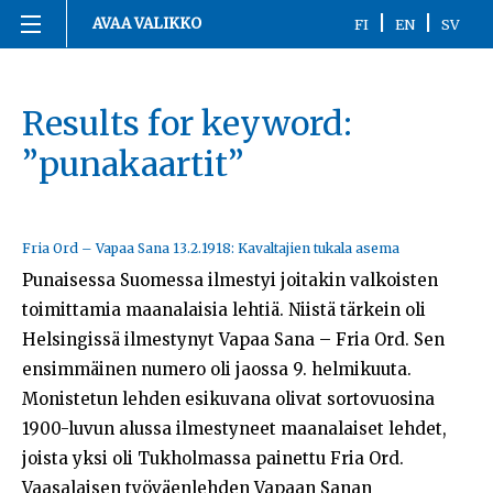
|
|
AVAA VALIKKO
FI
EN
SV
Siirry
Etusivu
sisältöön
Results for keyword:
1863-1916
”punakaartit”
1917
1918
Fria Ord – Vapaa Sana 13.2.1918: Kavaltajien tukala asema
Punaisessa Suomessa ilmestyi joitakin valkoisten
1919-1920
toimittamia maanalaisia lehtiä. Niistä tärkein oli
Helsingissä ilmestynyt Vapaa Sana – Fria Ord. Sen
1921-2020
ensimmäinen numero oli jaossa 9. helmikuuta.
Monistetun lehden esikuvana olivat sortovuosina
Kronologia
1900-luvun alussa ilmestyneet maanalaiset lehdet,
Henkilöt
joista yksi oli Tukholmassa painettu Fria Ord.
Vaasalaisen työväenlehden Vapaan Sanan