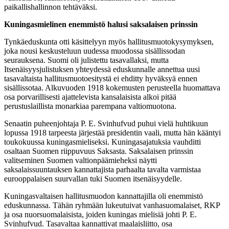
paikallishallinnon tehtäväksi.
Kuningasmielinen enemmistö halusi saksalaisen prinssin
Tynkäeduskunta otti käsittelyyn myös hallitusmuotokysymyksen,
joka nousi keskusteluun uudessa muodossa sisällissodan
seurauksena. Suomi oli julistettu tasavallaksi, mutta
Itsenäisyysjulistuksen yhteydessä eduskunnalle annettua uusi
tasavaltaista hallitusmuotoesitystä ei ehditty hyväksyä ennen
sisällissotaa. Alkuvuoden 1918 kokemusten perusteella huomattava
osa porvarillisesti ajattelevista kansalaisista alkoi pitää
perustuslaillista monarkiaa parempana valtiomuotona.
Senaatin puheenjohtaja P. E. Svinhufvud puhui vielä huhtikuun
lopussa 1918 tarpeesta järjestää presidentin vaali, mutta hän kääntyi
toukokuussa kuningasmieliseksi. Kuningasajatuksia vauhditti
osaltaan Suomen riippuvuus Saksasta. Saksalaisen prinssin
valitseminen Suomen valtionpäämieheksi näytti
saksalaissuuntauksen kannattajista parhaalta tavalta varmistaa
eurooppalaisen suurvallan tuki Suomen itsenäisyydelle.
Kuningasvaltaisen hallitusmuodon kannattajilla oli enemmistö
eduskunnassa. Tähän ryhmään lukeutuivat vanhasuomalaiset, RKP
ja osa nuorsuomalaisista, joiden kuningas mielisiä johti P. E.
Svinhufvud. Tasavaltaa kannattivat maalaisliitto, osa