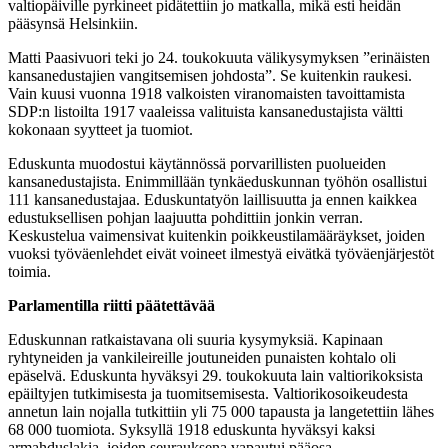
valtiopäiville pyrkineet pidätettiin jo matkalla, mikä esti heidän
pääsynsä Helsinkiin.
Matti Paasivuori teki jo 24. toukokuuta välikysymyksen ”erinäisten
kansanedustajien vangitsemisen johdosta”. Se kuitenkin raukesi.
Vain kuusi vuonna 1918 valkoisten viranomaisten tavoittamista
SDP:n listoilta 1917 vaaleissa valituista kansanedustajista vältti
kokonaan syytteet ja tuomiot.
Eduskunta muodostui käytännössä porvarillisten puolueiden
kansanedustajista. Enimmillään tynkäeduskunnan työhön osallistui
111 kansanedustajaa. Eduskuntatyön laillisuutta ja ennen kaikkea
edustuksellisen pohjan laajuutta pohdittiin jonkin verran.
Keskustelua vaimensivat kuitenkin poikkeustilamääräykset, joiden
vuoksi työväenlehdet eivät voineet ilmestyä eivätkä työväenjärjestöt
toimia.
Parlamentilla riitti päätettävää
Eduskunnan ratkaistavana oli suuria kysymyksiä. Kapinaan
ryhtyneiden ja vankileireille joutuneiden punaisten kohtalo oli
epäselvä. Eduskunta hyväksyi 29. toukokuuta lain valtiorikoksista
epäiltyjen tutkimisesta ja tuomitsemisesta. Valtiorikosoikeudesta
annetun lain nojalla tutkittiin yli 75 000 tapausta ja langetettiin lähes
68 000 tuomiota. Syksyllä 1918 eduskunta hyväksyi kaksi
armahduslakia, joiden seurauksena vapautui pääosa