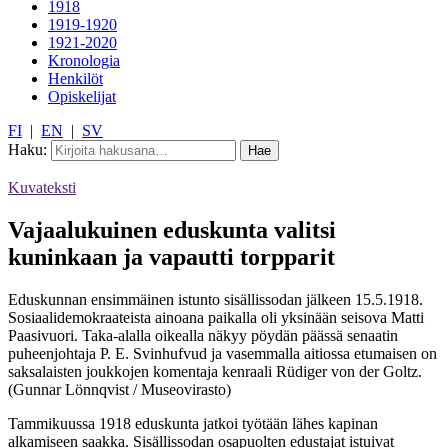
1918
1919-1920
1921-2020
Kronologia
Henkilöt
Opiskelijat
FI
|
EN
|
SV
Haku:
Kuvateksti
Vajaalukuinen eduskunta valitsi
kuninkaan ja vapautti torpparit
Eduskunnan ensimmäinen istunto sisällissodan jälkeen 15.5.1918.
Sosiaalidemokraateista ainoana paikalla oli yksinään seisova Matti
Paasivuori. Taka-alalla oikealla näkyy pöydän päässä senaatin
puheenjohtaja P. E. Svinhufvud ja vasemmalla aitiossa etumaisen on
saksalaisten joukkojen komentaja kenraali Rüdiger von der Goltz.
(Gunnar Lönnqvist / Museovirasto)
Tammikuussa 1918 eduskunta jatkoi työtään lähes kapinan
alkamiseen saakka. Sisällissodan osapuolten edustajat istuivat