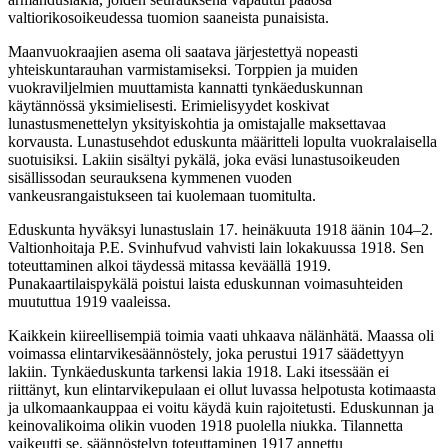
valtiorikosoikeudessa tuomion saaneista punaisista.
Maanvuokraajien asema oli saatava järjestettyä nopeasti
yhteiskuntarauhan varmistamiseksi. Torppien ja muiden
vuokraviljelmien muuttamista kannatti tynkäeduskunnan
käytännössä yksimielisesti. Erimielisyydet koskivat
lunastusmenettelyn yksityiskohtia ja omistajalle maksettavaa
korvausta. Lunastusehdot eduskunta määritteli lopulta vuokralaisella
suotuisiksi. Lakiin sisältyi pykälä, joka eväsi lunastusoikeuden
sisällissodan seurauksena kymmenen vuoden
vankeusrangaistukseen tai kuolemaan tuomitulta.
Eduskunta hyväksyi lunastuslain 17. heinäkuuta 1918 äänin 104–2.
Valtionhoitaja P.E. Svinhufvud vahvisti lain lokakuussa 1918. Sen
toteuttaminen alkoi täydessä mitassa keväällä 1919.
Punakaartilaispykälä poistui laista eduskunnan voimasuhteiden
muututtua 1919 vaaleissa.
Kaikkein kiireellisempiä toimia vaati uhkaava nälänhätä. Maassa oli
voimassa elintarvikesäännöstely, joka perustui 1917 säädettyyn
lakiin. Tynkäeduskunta tarkensi lakia 1918. Laki itsessään ei
riittänyt, kun elintarvikepulaan ei ollut luvassa helpotusta kotimaasta
ja ulkomaankauppaa ei voitu käydä kuin rajoitetusti. Eduskunnan ja
keinovalikoima olikin vuoden 1918 puolella niukka. Tilannetta
vaikeutti se, säännöstelyn toteuttaminen 1917 annettu