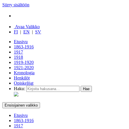
Siirry sisältöön
Avaa Valikko
FI
|
EN
|
SV
Etusivu
1863-1916
1917
1918
1919-1920
1921-2020
Kronologia
Henkilöt
Opiskelijat
Haku:
Ensisijainen valikko
Etusivu
1863-1916
1917