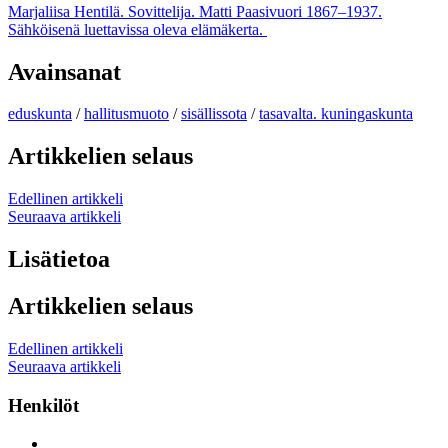
Marjaliisa Hentilä. Sovittelija. Matti Paasivuori 1867–1937.
Sähköisenä luettavissa oleva elämäkerta.
Avainsanat
eduskunta
/
hallitusmuoto
/
sisällissota
/
tasavalta. kuningaskunta
Artikkelien selaus
Edellinen artikkeli
Seuraava artikkeli
Lisätietoa
Artikkelien selaus
Edellinen artikkeli
Seuraava artikkeli
Henkilöt