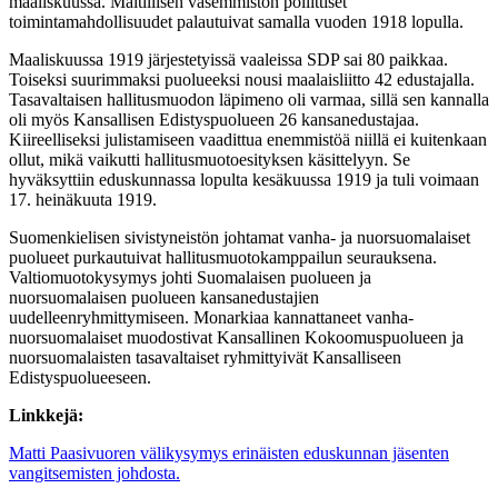
maaliskuussa. Maltillisen vasemmiston poliittiset
toimintamahdollisuudet palautuivat samalla vuoden 1918 lopulla.
Maaliskuussa 1919 järjestetyissä vaaleissa SDP sai 80 paikkaa.
Toiseksi suurimmaksi puolueeksi nousi maalaisliitto 42 edustajalla.
Tasavaltaisen hallitusmuodon läpimeno oli varmaa, sillä sen kannalla
oli myös Kansallisen Edistyspuolueen 26 kansanedustajaa.
Kiireelliseksi julistamiseen vaadittua enemmistöä niillä ei kuitenkaan
ollut, mikä vaikutti hallitusmuotoesityksen käsittelyyn. Se
hyväksyttiin eduskunnassa lopulta kesäkuussa 1919 ja tuli voimaan
17. heinäkuuta 1919.
Suomenkielisen sivistyneistön johtamat vanha- ja nuorsuomalaiset
puolueet purkautuivat hallitusmuotokamppailun seurauksena.
Valtiomuotokysymys johti Suomalaisen puolueen ja
nuorsuomalaisen puolueen kansanedustajien
uudelleenryhmittymiseen. Monarkiaa kannattaneet vanha-
nuorsuomalaiset muodostivat Kansallinen Kokoomuspuolueen ja
nuorsuomalaisten tasavaltaiset ryhmittyivät Kansalliseen
Edistyspuolueeseen.
Linkkejä:
Matti Paasivuoren välikysymys erinäisten eduskunnan jäsenten
vangitsemisten johdosta.