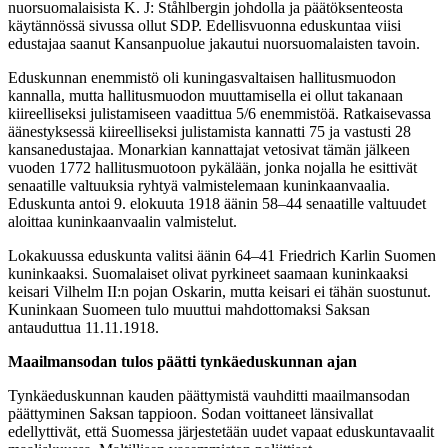
nuorsuomalaisista K. J: Ståhlbergin johdolla ja päätöksenteosta
käytännössä sivussa ollut SDP. Edellisvuonna eduskuntaa viisi
edustajaa saanut Kansanpuolue jakautui nuorsuomalaisten tavoin.
Eduskunnan enemmistö oli kuningasvaltaisen hallitusmuodon
kannalla, mutta hallitusmuodon muuttamisella ei ollut takanaan
kiireelliseksi julistamiseen vaadittua 5/6 enemmistöä. Ratkaisevassa
äänestyksessä kiireelliseksi julistamista kannatti 75 ja vastusti 28
kansanedustajaa. Monarkian kannattajat vetosivat tämän jälkeen
vuoden 1772 hallitusmuotoon pykälään, jonka nojalla he esittivät
senaatille valtuuksia ryhtyä valmistelemaan kuninkaanvaalia.
Eduskunta antoi 9. elokuuta 1918 äänin 58–44 senaatille valtuudet
aloittaa kuninkaanvaalin valmistelut.
Lokakuussa eduskunta valitsi äänin 64–41 Friedrich Karlin Suomen
kuninkaaksi. Suomalaiset olivat pyrkineet saamaan kuninkaaksi
keisari Vilhelm II:n pojan Oskarin, mutta keisari ei tähän suostunut.
Kuninkaan Suomeen tulo muuttui mahdottomaksi Saksan
antauduttua 11.11.1918.
Maailmansodan tulos päätti tynkäeduskunnan ajan
Tynkäeduskunnan kauden päättymistä vauhditti maailmansodan
päättyminen Saksan tappioon. Sodan voittaneet länsivallat
edellyttivät, että Suomessa järjestetään uudet vapaat eduskuntavaalit