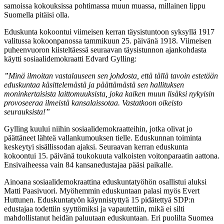
samoissa kokouksissa pohtimassa muun muassa, millainen lippu
Suomella pitäisi olla.
Eduskunta kokoontui viimeisen kerran täysistuntoon syksyllä 1917
valitussa kokoonpanossa tammikuun 25. päivänä 1918. Viimeisen
puheenvuoron kiisteltäessä seuraavan täysistunnon ajankohdasta
käytti sosiaalidemokraatti Edvard Gylling:
”Minä ilmoitan vastalauseen sen johdosta, että tällä tavoin estetään
eduskuntaa käsittelemästä ja päättämästä sen hallituksen
moninkertaisista laittomuuksista, joka kaiken muun lisäksi nykyisin
provoseeraa ilmeistä kansalaissotaa. Vastatkoon oikeisto
seurauksista!”
Gylling kuului niihin sosiaalidemokraatteihin, jotka olivat jo
päättäneet lähteä vallankumouksen tielle. Eduskunnan toiminta
keskeytyi sisällissodan ajaksi. Seuraavan kerran eduskunta
kokoontui 15. päivänä toukokuuta valkoisten voitonparaatin aattona.
Ensivaiheessa vain 84 kansanedustajaa pääsi paikalle.
Ainoana sosiaalidemokraattina eduskuntatyöhön osallistui aluksi
Matti Paasivuori. Myöhemmin eduskuntaan palasi myös Evert
Huttunen. Eduskuntatyön käynnistyttyä 15 pidätettyä SDP:n
edustajaa todettiin syyttömiksi ja vapautettiin, mikä ei silti
mahdollistanut heidän paluutaan eduskuntaan. Eri puolilta Suomea