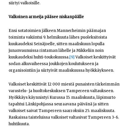
siirtyi valkoisille.
Valkoinen armeija pääsee niskanpäälle
Ensi sotatoimien jälkeen Mannerheimin päämajan
toiminta vakiintui 9. helmikuuta lähes puoleksitoista
kuukaudeksi Seinäjoelle, sitten maaliskuun lopulla
junanvaunuissa rintaman lähelle ja Mikkeliin noin
kuukaudeksi huhti-toukokuussa.
[9]
Valkoiset keskittyivät
sodan alkuvaiheessa joukkojen koulutukseen ja
organisointiin ja siirtyivät maaliskuussa hyökkäykseen.
Valkoiset keskittivät 12 000 miestä punaisten tärkeimmän
varustelu- ja huoltokeskuksen Tampereen valtaukseen.
Hyökkäys käynnistyi Kurussa 15. maaliskuuta, läpimurto
tapahtui Länkipohjassa seuraavana päivänä ja sitten
valkoiset saivat Tampereen saarroksiin 25. maaliskuuta.
Raskaissa taisteluissa valkoiset valtasivat Tampereen 3-6.
huhtikuuta.