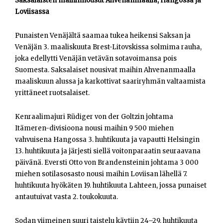
Saksalaisten maihinnousut Ahvenanmaalla, Hangossa ja
Loviisassa
Punaisten Venäjältä saamaa tukea heikensi Saksan ja
Venäjän 3. maaliskuuta Brest-Litovskissa solmima rauha,
joka edellytti Venäjän vetävän sotavoimansa pois
Suomesta. Saksalaiset nousivat maihin Ahvenanmaalla
maaliskuun alussa ja karkottivat saariryhmän valtaamista
yrittäneet ruotsalaiset.
Kenraalimajuri Rüdiger von der Goltzin johtama
Itämeren-divisioona nousi maihin 9 500 miehen
vahvuisena Hangossa 3. huhtikuuta ja vapautti Helsingin
13. huhtikuuta ja järjesti siellä voitonparaatin seuraavana
päivänä. Eversti Otto von Brandensteinin johtama 3 000
miehen sotilasosasto nousi maihin Loviisan lähellä 7.
huhtikuuta hyökäten 19. huhtikuuta Lahteen, jossa punaiset
antautuivat vasta 2. toukokuuta.
Sodan viimeinen suuri taistelu käytiin 24–29. huhtikuuta