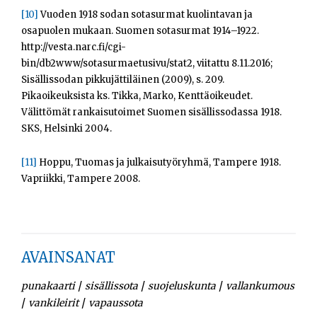
[10]
Vuoden 1918 sodan sotasurmat kuolintavan ja
osapuolen mukaan. Suomen sotasurmat 1914–1922.
http://vesta.narc.fi/cgi-
bin/db2www/sotasurmaetusivu/stat2, viitattu 8.11.2016;
Sisällissodan pikkujättiläinen (2009), s. 209.
Pikaoikeuksista ks. Tikka, Marko, Kenttäoikeudet.
Välittömät rankaisutoimet Suomen sisällissodassa 1918.
SKS, Helsinki 2004.
[11]
Hoppu, Tuomas ja julkaisutyöryhmä, Tampere 1918.
Vapriikki, Tampere 2008.
AVAINSANAT
/
/
/
punakaarti
sisällissota
suojeluskunta
vallankumous
/
/
vankileirit
vapaussota