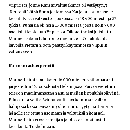
Viipurista, jonne Kansanvaltuuskunta oli vetäytynyt.
Kenraali Löfströmin johtamissa Karjalan kannakselle
keskitetyissä valkoisten joukoissa oli 18 400 miestä ja 82
tykkiä. Punaisia oli noin 15 000 miestä, joista noin 7 000
osallistui taisteluun Viipurista. Diktaattoriksi julistettu
Manner pakeni lähimpine miehineen 25. huhtikuuta
laivoilla Pietariin. Sota päättyi käytännössä Viipurin
valtaukseen.
Kapinan raskas perintö
Mannerheimin joukkojen 16 000 miehen voitonparaati
järjestettiin 16. toukokuuta Helsingissä. Päivää vietettiin
toiseen maailmansotaan asti armeijan lippujuhlapäivänä.
Eduskunta valitsi Svinhufvudin korkeimman vallan
haltijaksi kaksi päivää myöhemmin. Tyytymättömänä
hänelle tarjottuun asemaan ja valtuuksiin kenraali
Mannerheim erosi armeijan johdosta ja matkusti 1.
kesäkuuta Tukholmaan.