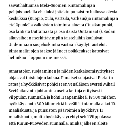
saivat haltuunsa Etelä-Suomen. Rintamalinjan
pohjoispuolella oli aluksi joitakin punaisten hallussa olevia
keskuksia (Kuopio, Oulu, Värtsilä, Varkaus) ja rintamalinjan
eteläpuolella valkoisten toiminta-alueita (Uusikaupunki,
osa läntistä Uuttamaata ja osa itäistä Uuttamaata). Sodan
alkuvaiheen merkittävimpiin taisteluihin kuuluivat
Uudenmaan suojeluskuntia vastaan käydyt taistelut.
Rintamalinjojen taakse jääneet poikkeukset katosivat
helmikuun loppuun mennessä.
Junaratojen suojaaminen ja niiden katkaisemisyritykset
ohjasivat taistelujen kulkua. Punaiset suojasivat Pietarin
rataa ja hyökkäsivät pohjoiseen venäläisen eversti Mihail
Svetšnikovinin johtamina useita kertoja erityisesti
Vilppulan suunnalla ja kohti Haapamäkeä. 18 500 miehen
hyökkäys noin 300 kilometriä leveällä rintamalla alkoi 10.
maaliskuuta, ja punaisten päävoimien hyökkäys 13.
maaliskuuta, mutta hyökkäys tyrehtyi sekä Vilppulassa
että Kurun-Ruoveden suunnalla, minkä jälkeen aloite