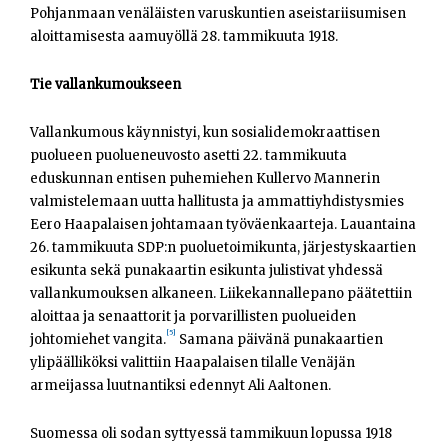
Pohjanmaan venäläisten varuskuntien aseistariisumisen
aloittamisesta aamuyöllä 28. tammikuuta 1918.
Tie vallankumoukseen
Vallankumous käynnistyi, kun sosialidemokraattisen
puolueen puolueneuvosto asetti 22. tammikuuta
eduskunnan entisen puhemiehen Kullervo Mannerin
valmistelemaan uutta hallitusta ja ammattiyhdistysmies
Eero Haapalaisen johtamaan työväenkaarteja. Lauantaina
26. tammikuuta SDP:n puoluetoimikunta, järjestyskaartien
esikunta sekä punakaartin esikunta julistivat yhdessä
vallankumouksen alkaneen. Liikekannallepano päätettiin
aloittaa ja senaattorit ja porvarillisten puolueiden
[5]
johtomiehet vangita.
Samana päivänä punakaartien
ylipäälliköksi valittiin Haapalaisen tilalle Venäjän
armeijassa luutnantiksi edennyt Ali Aaltonen.
Suomessa oli sodan syttyessä tammikuun lopussa 1918