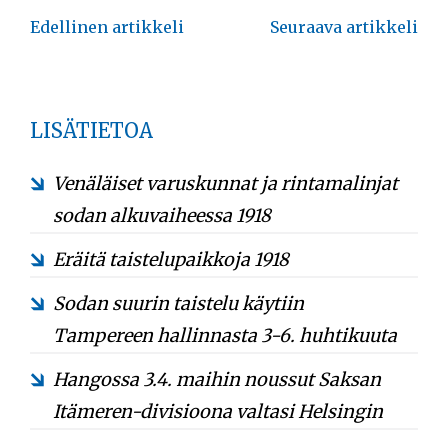
Artikkelien
Edellinen artikkeli
Seuraava artikkeli
selaus
LISÄTIETOA
Venäläiset varuskunnat ja rintamalinjat
sodan alkuvaiheessa 1918
Eräitä taistelupaikkoja 1918
Sodan suurin taistelu käytiin
Tampereen hallinnasta 3-6. huhtikuuta
Hangossa 3.4. maihin noussut Saksan
Itämeren-divisioona valtasi Helsingin