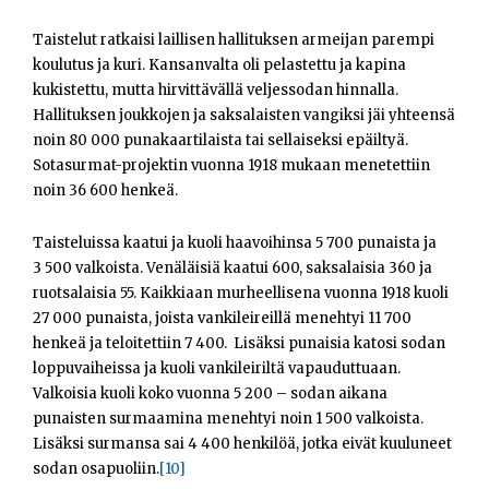
Taistelut ratkaisi laillisen hallituksen armeijan parempi
koulutus ja kuri. Kansanvalta oli pelastettu ja kapina
kukistettu, mutta hirvittävällä veljessodan hinnalla.
Hallituksen joukkojen ja saksalaisten vangiksi jäi yhteensä
noin 80 000 punakaartilaista tai sellaiseksi epäiltyä.
Sotasurmat-projektin vuonna 1918 mukaan menetettiin
noin 36 600 henkeä.
Taisteluissa kaatui ja kuoli haavoihinsa 5 700 punaista ja
3 500 valkoista. Venäläisiä kaatui 600, saksalaisia 360 ja
ruotsalaisia 55. Kaikkiaan murheellisena vuonna 1918 kuoli
27 000 punaista, joista vankileireillä menehtyi 11 700
henkeä ja teloitettiin 7 400. Lisäksi punaisia katosi sodan
loppuvaiheissa ja kuoli vankileiriltä vapauduttuaan.
Valkoisia kuoli koko vuonna 5 200 – sodan aikana
punaisten surmaamina menehtyi noin 1 500 valkoista.
Lisäksi surmansa sai 4 400 henkilöä, jotka eivät kuuluneet
sodan osapuoliin.
[10]