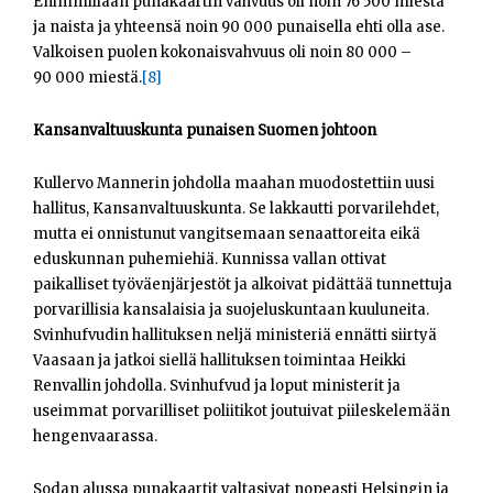
Enimmillään punakaartin vahvuus oli noin 76 500 miestä
ja naista ja yhteensä noin 90 000 punaisella ehti olla ase.
Valkoisen puolen kokonaisvahvuus oli noin 80 000 –
90 000 miestä.
[8]
Kansanvaltuuskunta punaisen Suomen johtoon
Kullervo Mannerin johdolla maahan muodostettiin uusi
hallitus, Kansanvaltuuskunta. Se lakkautti porvarilehdet,
mutta ei onnistunut vangitsemaan senaattoreita eikä
eduskunnan puhemiehiä. Kunnissa vallan ottivat
paikalliset työväenjärjestöt ja alkoivat pidättää tunnettuja
porvarillisia kansalaisia ja suojeluskuntaan kuuluneita.
Svinhufvudin hallituksen neljä ministeriä ennätti siirtyä
Vaasaan ja jatkoi siellä hallituksen toimintaa Heikki
Renvallin johdolla. Svinhufvud ja loput ministerit ja
useimmat porvarilliset poliitikot joutuivat piileskelemään
hengenvaarassa.
Sodan alussa punakaartit valtasivat nopeasti Helsingin ja