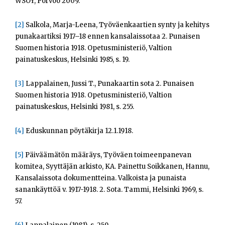
WSOY, Porvoo 2009.
[2]
Salkola, Marja-Leena, Työväenkaartien synty ja kehitys
punakaartiksi 1917–18 ennen kansalaissotaa 2. Punaisen
Suomen historia 1918. Opetusministeriö, Valtion
painatuskeskus, Helsinki 1985, s. 19.
[3]
Lappalainen, Jussi T., Punakaartin sota 2. Punaisen
Suomen historia 1918. Opetusministeriö, Valtion
painatuskeskus, Helsinki 1981, s. 255.
[4]
Eduskunnan pöytäkirja 12.1.1918.
[5]
Päiväämätön määräys, Työväen toimeenpanevan
komitea, Syyttäjän arkisto, KA. Painettu Soikkanen, Hannu,
Kansalaissota dokumentteina. Valkoista ja punaista
sanankäyttöä v. 1917-1918. 2. Sota. Tammi, Helsinki 1969, s.
57.