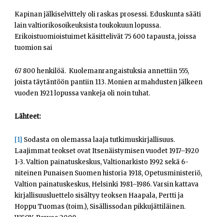
Kapinan jälkiselvittely oli raskas prosessi. Eduskunta sääti
lain valtiorikosoikeuksista toukokuun lopussa.
Erikoistuomioistuimet käsittelivät 75 600 tapausta, joissa
tuomion sai
67 800 henkilöä. Kuolemanrangaistuksia annettiin 555,
joista täytäntöön pantiin 113. Monien armahdusten jälkeen
vuoden 1921 lopussa vankeja oli noin tuhat.
Lähteet:
[1]
Sodasta on olemassa laaja tutkimuskirjallisuus.
Laajimmat teokset ovat Itsenäistymisen vuodet 1917–1920
1-3. Valtion painatuskeskus, Valtionarkisto 1992 sekä 6-
niteinen Punaisen Suomen historia 1918, Opetusministeriö,
Valtion painatuskeskus, Helsinki 1981–1986. Varsin kattava
kirjallisuusluettelo sisältyy teoksen Haapala, Pertti ja
Hoppu Tuomas (toim.), Sisällissodan pikkujättiläinen.