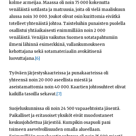
kolme armeijaa. Maassa oli noin 75 000 kokenutta
venäläistä sotilasta ja matruusia, joita oli vielä maaliskuun
alussa noin 30 000. Joukot olivat osin kurittomia eivätkä
totelleet yhtenäistä johtoa. Taisteluihin punaisten puolella
osallistui yhtäaikaisesti enimmillään noin 2 000
venäläistä. Venäjän vaikutus Suomen sotatapahtumiin
ilmeni lähinnä esimerkkinä, vallankumoukseen
kehottajana sekä sotamateriaalin avokätisenä
luovuttajana.
[6]
Työväen järjestyskaarteissa ja punakaarteissa oli
yhteensä noin 20 000 aseellista miestä ja
aseistamattomia noin 40 000. Kaartien johtosuhteet olivat
kaikilla tasoilla sekavat.
[7]
Suojeluskunnissa oli noin 24 500 vapaaehtoista jäsentä.
Paikalliset ja eritasoiset yksiköt eivät muodostaneet
keskusjohdettua järjestöä. Kumpikin osapuoli pani
toimeen asevelvollisuuden omalla alueellaan.