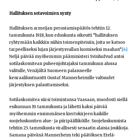
Hallituksen sotavoimien synty
Hallituksen armeijan perustamispäätös tehtiin 12.
tammikuuta 1918, kun eduskunta oikeutti ”hallituksen
ryhtymään kaikkiin niihin toimenpiteisiin, joita se katsoo
tarpeelliseksi lujan järjestysvallan luomiseksi maahan”.
[4]
Neljä päivää myöhemmin pääministeri Svinhufvud antoi
sotilaskomitean puheenjohtajaksi tammikuun alussa
valitulle, Venäjältä Suomeen palanneelle
kenraaliluutnantti Gustaf Mannerheimille valtuudet
järjestyksen palauttamiseksi.
Sotilaskomitea siirsi toimintansa Vaasaan, muodosti siellä
esikunnan 19. tammikuuta ja lähetti kaksi päivää
myöhemmin ensimmäisen kiertokirjeen kaikille
suojeluskuntien alue- ja piiripäälliköille. Suojeluskunnista
tehtiin 25. tammikuuta virallisesti senaatin alaisia joukkoja.
Samana päivänä Mannerheim teki päätöksen Etelä-