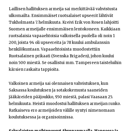
Laillisen hallituksen armeija sai merkittävää vahvistusta
ulkomailta. Ensimmäiset ruotsalaiset upseerit lähtivät
Tukholmasta 7. helmikuuta. Kreivi Erik von Rosen lahjoitti
Suomen armeijalle ensimmäisen lentokoneen. Kaikkiaan
ruotsalaisia vapaaehtoisia valkoisella puolella oli noin 1
200, joista 94 oli upseereita ja 78 kuului ambulanssin
henkilökuntaan. Vapaaehtoisista muodostettiin
Ruotsalainen prikaati (Svenska Brigaden), johon kuului
noin 500 miestä. Se osallistui mm. Tampereen taisteluihin
kärsien raskaita tappioita.
Valkoinen armeija sai olennaisen vahvistuksen, kun
Saksassa koulutuksen ja sotakokemusta saaneiden
jääkäreiden pääjoukko, 950 miestä, palasi Vaasaan 25.
helmikuuta. Heistä muodostui hallituksen armeijan runko.
Ratkaiseva ero armeijoiden välille syntyi nimenomaan
koulutuksessa ja organisoinnissa.