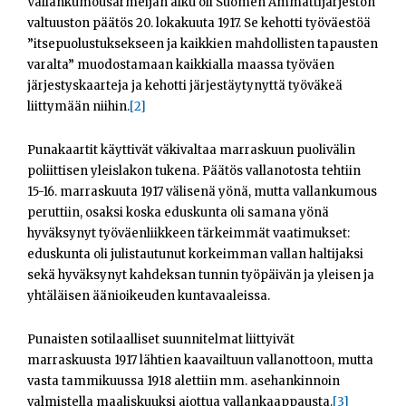
Vallankumousarmeijan alku oli Suomen Ammattijärjestön
valtuuston päätös 20. lokakuuta 1917. Se kehotti työväestöä
”itsepuolustuksekseen ja kaikkien mahdollisten tapausten
varalta” muodostamaan kaikkialla maassa työväen
järjestyskaarteja ja kehotti järjestäytynyttä työväkeä
liittymään niihin.
[2]
Punakaartit käyttivät väkivaltaa marraskuun puolivälin
poliittisen yleislakon tukena. Päätös vallanotosta tehtiin
15-16. marraskuuta 1917 välisenä yönä, mutta vallankumous
peruttiin, osaksi koska eduskunta oli samana yönä
hyväksynyt työväenliikkeen tärkeimmät vaatimukset:
eduskunta oli julistautunut korkeimman vallan haltijaksi
sekä hyväksynyt kahdeksan tunnin työpäivän ja yleisen ja
yhtäläisen äänioikeuden kuntavaaleissa.
Punaisten sotilaalliset suunnitelmat liittyivät
marraskuusta 1917 lähtien kaavailtuun vallanottoon, mutta
vasta tammikuussa 1918 alettiin mm. asehankinnoin
valmistella maaliskuuksi aiottua vallankaappausta.
[3]