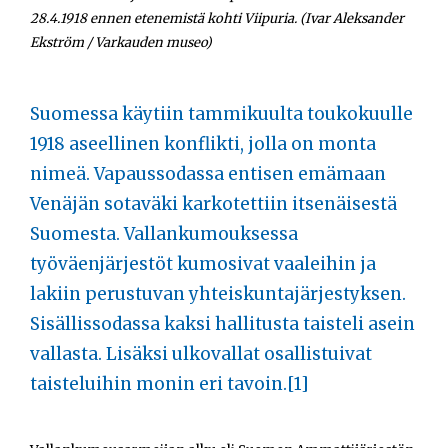
Opiskelijat
28.4.1918 ennen etenemistä kohti Viipuria. (Ivar Aleksander
Ekström / Varkauden museo)
Haku:
Suomessa käytiin tammikuulta toukokuulle
1918 aseellinen konflikti, jolla on monta
nimeä. Vapaussodassa entisen emämaan
Venäjän sotaväki karkotettiin itsenäisestä
Suomesta. Vallankumouksessa
työväenjärjestöt kumosivat vaaleihin ja
lakiin perustuvan yhteiskuntajärjestyksen.
Sisällissodassa kaksi hallitusta taisteli asein
vallasta. Lisäksi ulkovallat osallistuivat
taisteluihin monin eri tavoin.
[1]