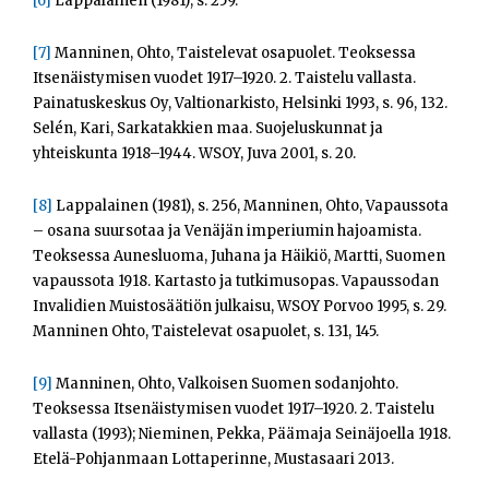
[6]
Lappalainen (1981), s. 259.
[7]
Manninen, Ohto, Taistelevat osapuolet. Teoksessa
Itsenäistymisen vuodet 1917–1920. 2. Taistelu vallasta.
Painatuskeskus Oy, Valtionarkisto, Helsinki 1993, s. 96, 132.
Selén, Kari, Sarkatakkien maa. Suojeluskunnat ja
yhteiskunta 1918–1944. WSOY, Juva 2001, s. 20.
[8]
Lappalainen (1981), s. 256, Manninen, Ohto, Vapaussota
– osana suursotaa ja Venäjän imperiumin hajoamista.
Teoksessa Aunesluoma, Juhana ja Häikiö, Martti, Suomen
vapaussota 1918. Kartasto ja tutkimusopas. Vapaussodan
Invalidien Muistosäätiön julkaisu, WSOY Porvoo 1995, s. 29.
Manninen Ohto, Taistelevat osapuolet, s. 131, 145.
[9]
Manninen, Ohto, Valkoisen Suomen sodanjohto.
Teoksessa Itsenäistymisen vuodet 1917–1920. 2. Taistelu
vallasta (1993); Nieminen, Pekka, Päämaja Seinäjoella 1918.
Etelä-Pohjanmaan Lottaperinne, Mustasaari 2013.