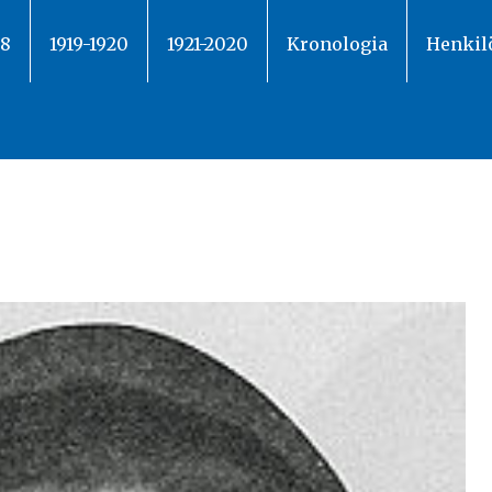
18
1919-1920
1921-2020
Kronologia
Henkil
o