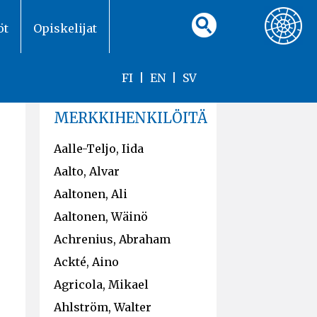
öt
Opiskelijat
FI
|
EN
|
SV
MERKKIHENKILÖITÄ
Aalle-Teljo, Iida
Aalto, Alvar
Aaltonen, Ali
Aaltonen, Wäinö
Achrenius, Abraham
Ackté, Aino
Agricola, Mikael
Ahlström, Walter