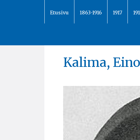
Siirry
sisältöön
Etusivu
1863-1916
1917
19
Kalima, Ein