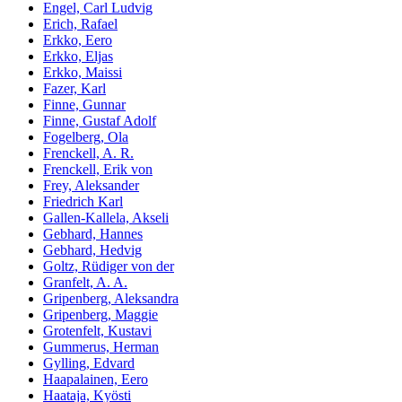
Engel, Carl Ludvig
Erich, Rafael
Erkko, Eero
Erkko, Eljas
Erkko, Maissi
Fazer, Karl
Finne, Gunnar
Finne, Gustaf Adolf
Fogelberg, Ola
Frenckell, A. R.
Frenckell, Erik von
Frey, Aleksander
Friedrich Karl
Gallen-Kallela, Akseli
Gebhard, Hannes
Gebhard, Hedvig
Goltz, Rüdiger von der
Granfelt, A. A.
Gripenberg, Aleksandra
Gripenberg, Maggie
Grotenfelt, Kustavi
Gummerus, Herman
Gylling, Edvard
Haapalainen, Eero
Haataja, Kyösti