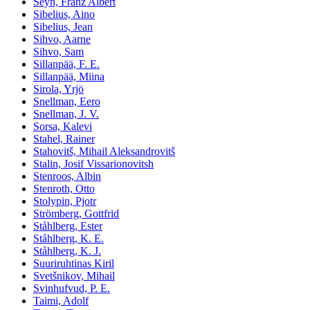
Seyn, Franz Albert
Sibelius, Aino
Sibelius, Jean
Sihvo, Aarne
Sihvo, Sam
Sillanpää, F. E.
Sillanpää, Miina
Sirola, Yrjö
Snellman, Eero
Snellman, J. V.
Sorsa, Kalevi
Stahel, Rainer
Stahovitš, Mihail Aleksandrovitš
Stalin, Josif Vissarionovitsh
Stenroos, Albin
Stenroth, Otto
Stolypin, Pjotr
Strömberg, Gottfrid
Ståhlberg, Ester
Ståhlberg, K. E.
Ståhlberg, K. J.
Suuriruhtinas Kiril
Svetšnikov, Mihail
Svinhufvud, P. E.
Taimi, Adolf