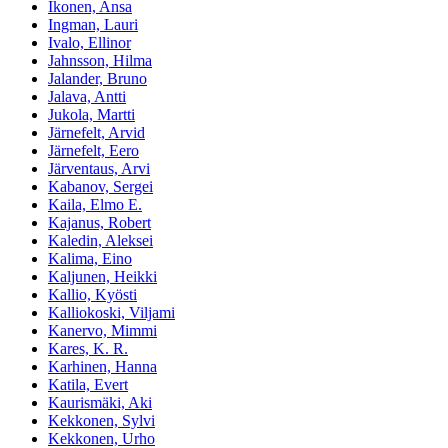
Ikonen, Ansa
Ingman, Lauri
Ivalo, Ellinor
Jahnsson, Hilma
Jalander, Bruno
Jalava, Antti
Jukola, Martti
Järnefelt, Arvid
Järnefelt, Eero
Järventaus, Arvi
Kabanov, Sergei
Kaila, Elmo E.
Kajanus, Robert
Kaledin, Aleksei
Kalima, Eino
Kaljunen, Heikki
Kallio, Kyösti
Kalliokoski, Viljami
Kanervo, Mimmi
Kares, K. R.
Karhinen, Hanna
Katila, Evert
Kaurismäki, Aki
Kekkonen, Sylvi
Kekkonen, Urho