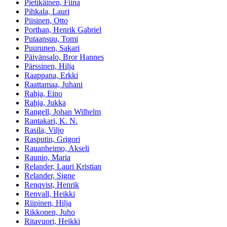
Pietikäinen, Fiina
Pihkala, Lauri
Piisinen, Otto
Porthan, Henrik Gabriel
Putaansuu, Tomi
Puurunen, Sakari
Päivänsalo, Bror Hannes
Pärssinen, Hilja
Raappana, Erkki
Raattamaa, Juhani
Rahja, Eino
Rahja, Jukka
Rangell, Johan Wilhelm
Rantakari, K. N.
Rasila, Viljo
Rasputin, Grigori
Rauanheimo, Akseli
Raunio, Maria
Relander, Lauri Kristian
Relander, Signe
Renqvist, Henrik
Renvall, Heikki
Riipinen, Hilja
Rikkonen, Juho
Ritavuori, Heikki