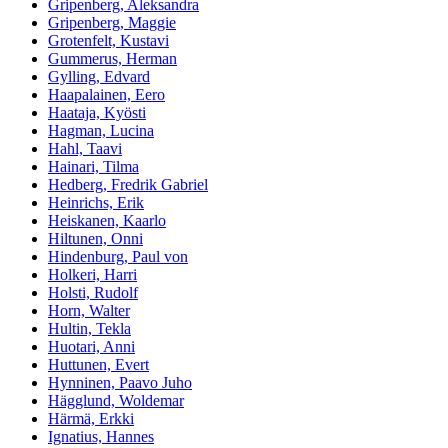
Gripenberg, Aleksandra
Gripenberg, Maggie
Grotenfelt, Kustavi
Gummerus, Herman
Gylling, Edvard
Haapalainen, Eero
Haataja, Kyösti
Hagman, Lucina
Hahl, Taavi
Hainari, Tilma
Hedberg, Fredrik Gabriel
Heinrichs, Erik
Heiskanen, Kaarlo
Hiltunen, Onni
Hindenburg, Paul von
Holkeri, Harri
Holsti, Rudolf
Horn, Walter
Hultin, Tekla
Huotari, Anni
Huttunen, Evert
Hynninen, Paavo Juho
Hägglund, Woldemar
Härmä, Erkki
Ignatius, Hannes