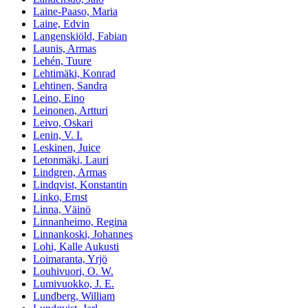
Laine-Paaso, Maria
Laine, Edvin
Langenskiöld, Fabian
Launis, Armas
Lehén, Tuure
Lehtimäki, Konrad
Lehtinen, Sandra
Leino, Eino
Leinonen, Artturi
Leivo, Oskari
Lenin, V. I.
Leskinen, Juice
Letonmäki, Lauri
Lindgren, Armas
Lindqvist, Konstantin
Linko, Ernst
Linna, Väinö
Linnanheimo, Regina
Linnankoski, Johannes
Lohi, Kalle Aukusti
Loimaranta, Yrjö
Louhivuori, O. W.
Lumivuokko, J. E.
Lundberg, William