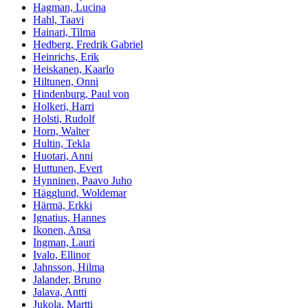
Hagman, Lucina
Hahl, Taavi
Hainari, Tilma
Hedberg, Fredrik Gabriel
Heinrichs, Erik
Heiskanen, Kaarlo
Hiltunen, Onni
Hindenburg, Paul von
Holkeri, Harri
Holsti, Rudolf
Horn, Walter
Hultin, Tekla
Huotari, Anni
Huttunen, Evert
Hynninen, Paavo Juho
Hägglund, Woldemar
Härmä, Erkki
Ignatius, Hannes
Ikonen, Ansa
Ingman, Lauri
Ivalo, Ellinor
Jahnsson, Hilma
Jalander, Bruno
Jalava, Antti
Jukola, Martti