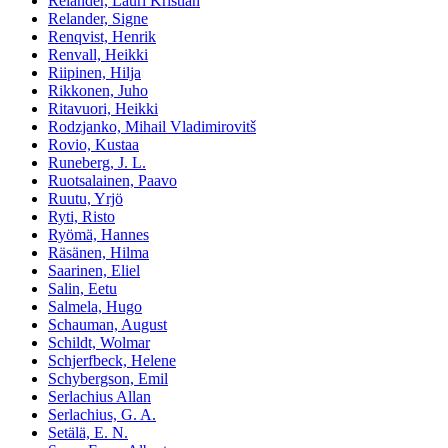
Relander, Lauri Kristian
Relander, Signe
Renqvist, Henrik
Renvall, Heikki
Riipinen, Hilja
Rikkonen, Juho
Ritavuori, Heikki
Rodzjanko, Mihail Vladimirovitš
Rovio, Kustaa
Runeberg, J. L.
Ruotsalainen, Paavo
Ruutu, Yrjö
Ryti, Risto
Ryömä, Hannes
Räsänen, Hilma
Saarinen, Eliel
Salin, Eetu
Salmela, Hugo
Schauman, August
Schildt, Wolmar
Schjerfbeck, Helene
Schybergson, Emil
Serlachius Allan
Serlachius, G. A.
Setälä, E. N.