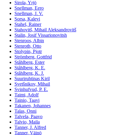
Sirola, Yrjö
Snellman, Eero
Snellman, J. V.
Sorsa, Kalevi
Stahel, Rainer
Stahovitš, Mihail Aleksandrovitš
Stalin, Josif Vissarionovitsh
Stenroos, Albin
Stenroth, Otto
Stolypin, Pjotr
Strömberg, Gottfrid
Ståhlberg, Ester
Ståhlberg, K. E.
Ståhlberg, K. J.
Suuriruhtinas Kiril
Svetšnikov, Mihail
Svinhufvud, P. E.
Taimi, Adolf
Tainio, Taavi
Takanen, Johannes
Talas, Onni
Talvela, Paavo
Talvio, Maila
Tanner, J. Alfred
Tanner, Väinö