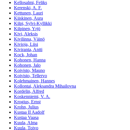
Kellosalmi, Feliks
Kerenski, A. F.
Kettunen, Lauri
Kiiskinen, Aura
Kilpi, Sylvi-Kyllikki
Kilpinen, Yrjö
Kivi, Aleksis
Kivilinna, Väinö
Kivioja, Liisi
Kiviranta, Antti
Kock, Johan
Kohonen, Hanna
Kohonen, Jalo
Koivisto, Mauno
Koivisto, Tellervo
Kolehmainen, Hannes
Kollontai, Aleksandra Mihailovna
Kordelin, Alfred
Koskenniemi, V. A.
Krogius, Ernst
Krohn, Julius
Kustaa II Aadolf
Kustaa Vaasa
Kuula, Alma
Kuula, Toivo