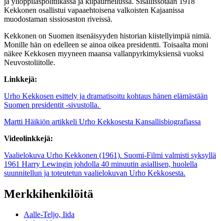
ja ylioppilaspolitiikassa ja kilpaurheilussa. Sisällissotaan 1918
Kekkonen osallistui vapaaehtoisena valkoisten Kajaanissa
muodostaman sissiosaston riveissä.
Kekkonen on Suomen itsenäisyyden historian kiistellyimpiä nimiä.
Monille hän on edelleen se ainoa oikea presidentti. Toisaalta moni
näkee Kekkosen myyneen maansa vallanpyrkimyksiensä vuoksi
Neuvostoliitolle.
Linkkejä:
Urho Kekkosen esittely ja dramatisoitu kohtaus hänen elämästään
Suomen presidentit -sivustolla.
Martti Häikiön artikkeli Urho Kekkosesta Kansallisbiografiassa
Videolinkkejä:
Vaalielokuva Urho Kekkonen (1961). Suomi-Filmi valmisti syksyllä
1961 Harry Lewingin johdolla 40 minuutin asiallisen, huolella
suunnitellun ja toteutetun vaalielokuvan Urho Kekkosesta.
Merkkihenkilöitä
Aalle-Teljo, Iida