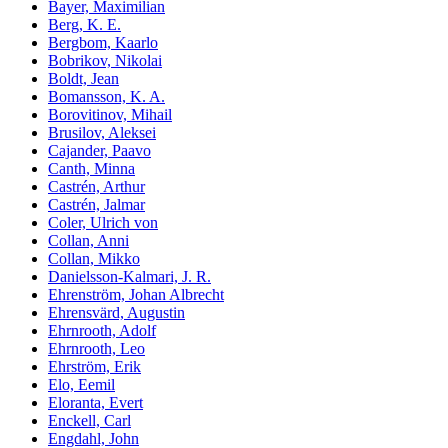
Bayer, Maximilian
Berg, K. E.
Bergbom, Kaarlo
Bobrikov, Nikolai
Boldt, Jean
Bomansson, K. A.
Borovitinov, Mihail
Brusilov, Aleksei
Cajander, Paavo
Canth, Minna
Castrén, Arthur
Castrén, Jalmar
Coler, Ulrich von
Collan, Anni
Collan, Mikko
Danielsson-Kalmari, J. R.
Ehrenström, Johan Albrecht
Ehrensvärd, Augustin
Ehrnrooth, Adolf
Ehrnrooth, Leo
Ehrström, Erik
Elo, Eemil
Eloranta, Evert
Enckell, Carl
Engdahl, John