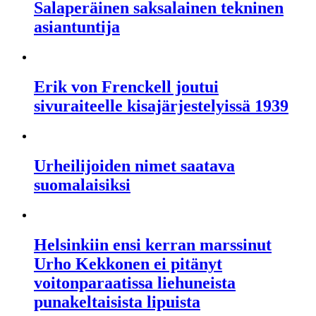
Salaperäinen saksalainen tekninen
asiantuntija
Erik von Frenckell joutui
sivuraiteelle kisajärjestelyissä 1939
Urheilijoiden nimet saatava
suomalaisiksi
Helsinkiin ensi kerran marssinut
Urho Kekkonen ei pitänyt
voitonparaatissa liehuneista
punakeltaisista lipuista