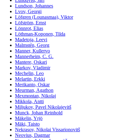
Lundqvist, Jarl
Lundson, Johannes
Lvov, Georgi
Löfgren (Lounasmaa), Viktor
Löfström, Ernst
Lönnrot, Elias
Löthman-Koponen, Tilda
Madetoja, Leevi
Malmstén, Georg
Manner, Kullervo
Mannerheim, C. G.
Mantere, Oskari
Markov, Vladimir
Mechelin, Leo
Melartin, Erkki
Merikanto, Oskar
Meurman, Agathon
Mexmontan, Nikolaj
Mikkola, Antti
Miljukov, Pavel Nikolajevitš
Munck, Johan Reinhold
Mäkelin, Yrjö
Mäki, Taisto
Nekrasov, Nikolai Vissarionovitš
Neovius, Dagmar