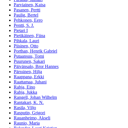
Parviainen, Kaisa
Pasanen, Pertti
Paulig, Bertel
Pehkonen, Eero
Pentti, S. J.
Pietari I
Pietikäinen, Fiina
Pihkala, Lauri
Piisinen, Otto
Porthan, Henrik Gabriel
Putaansuu, Tomi
Puurunen, Sakari
Päivänsalo, Bror Hannes
Pärssinen, Hilja
Raappana, Erkki
Raattamaa, Juhani
Rahja, Eino
Rahja, Jukka
Rangell, Johan Wilhelm
Rantakari, K. N.
Rasila, Viljo
Rasputin, Grigori
Rauanheimo, Akseli
Raunio, Maria