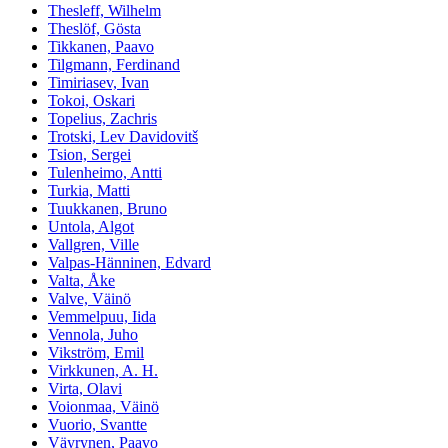
Thesleff, Wilhelm
Theslöf, Gösta
Tikkanen, Paavo
Tilgmann, Ferdinand
Timiriasev, Ivan
Tokoi, Oskari
Topelius, Zachris
Trotski, Lev Davidovitš
Tsion, Sergei
Tulenheimo, Antti
Turkia, Matti
Tuukkanen, Bruno
Untola, Algot
Vallgren, Ville
Valpas-Hänninen, Edvard
Valta, Åke
Valve, Väinö
Vemmelpuu, Iida
Vennola, Juho
Vikström, Emil
Virkkunen, A. H.
Virta, Olavi
Voionmaa, Väinö
Vuorio, Svantte
Väyrynen, Paavo