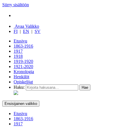
Siirry sisältöön
Avaa Valikko
FI
|
EN
|
SV
Etusivu
1863-1916
1917
1918
1919-1920
1921-2020
Kronologia
Henkilöt
Opiskelijat
Haku:
Ensisijainen valikko
Etusivu
1863-1916
1917