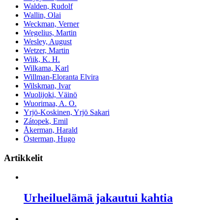
Walden, Rudolf
Wallin, Olai
Weckman, Verner
Wegelius, Martin
Wesley, August
Wetzer, Martin
Wiik, K. H.
Wilkama, Karl
Willman-Eloranta Elvira
Wilskman, Ivar
Wuolijoki, Väinö
Wuorimaa, A. O.
Yrjö-Koskinen, Yrjö Sakari
Zátopek, Emil
Åkerman, Harald
Österman, Hugo
Artikkelit
Urheiluelämä jakautui kahtia