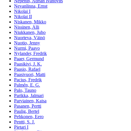
Nepenin, Adrian Ivanovitš
Nevanlinna, Ernst
Nikolai I
Nikolai II
Niskanen, Mikko
Nissinen, Alli
Niukkanen, Juho
Nuorteva, Väinö
Nuotio, Jenny
Nurmi, Paavo
Nylander, Fredrik
Paaer, Germund
Paasikivi, J. K.
Paasio, Rafael
Paasivuori, Matti
Pacius, Fredrik
Palmén, E. G.
Palo, Tauno
Parikka, Jalmari
Parviainen, Kaisa
Pasanen, Pertti
Paulig, Bertel
Pehkonen, Eero
Pentti, S. J.
Pietari I