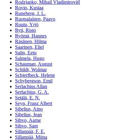
Rodzjanko, Mihail Vladimirovitš
Rovio, Kustaa
Runeberg, J. L.
Ruotsalainen, Paavo
Ruutu, Yrjö
Ryti, Risto
Ryömä, Hannes
Räsänen, Hilma
Saarinen, Eliel
Salin, Eetu
Salmela, Hugo
Schauman, August
Schildt, Wolmar
Schjerfbeck, Helene
Schybergson, Emil
Serlachius Allan
Serlachius, G. A.
Setälä, E. N.
Seyn, Franz Albert
Sibelius, Aino
Sibelius, Jean
Sihvo, Aarne
Sihvo, Sam
Sillanpää, F. E.
Sillanpää, Miina