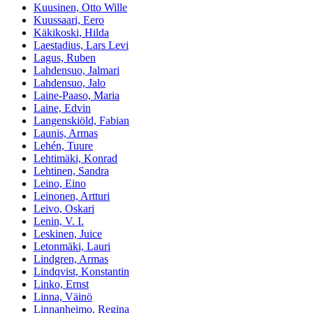
Kuusinen, Otto Wille
Kuussaari, Eero
Käkikoski, Hilda
Laestadius, Lars Levi
Lagus, Ruben
Lahdensuo, Jalmari
Lahdensuo, Jalo
Laine-Paaso, Maria
Laine, Edvin
Langenskiöld, Fabian
Launis, Armas
Lehén, Tuure
Lehtimäki, Konrad
Lehtinen, Sandra
Leino, Eino
Leinonen, Artturi
Leivo, Oskari
Lenin, V. I.
Leskinen, Juice
Letonmäki, Lauri
Lindgren, Armas
Lindqvist, Konstantin
Linko, Ernst
Linna, Väinö
Linnanheimo, Regina