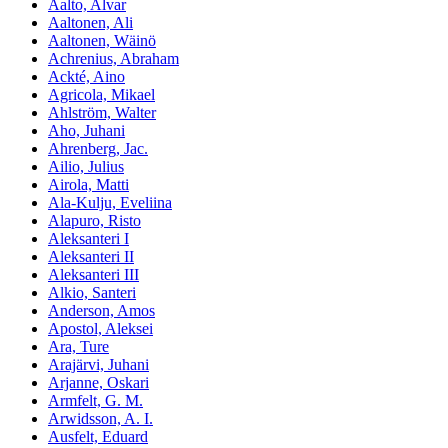
Aalto, Alvar
Aaltonen, Ali
Aaltonen, Wäinö
Achrenius, Abraham
Ackté, Aino
Agricola, Mikael
Ahlström, Walter
Aho, Juhani
Ahrenberg, Jac.
Ailio, Julius
Airola, Matti
Ala-Kulju, Eveliina
Alapuro, Risto
Aleksanteri I
Aleksanteri II
Aleksanteri III
Alkio, Santeri
Anderson, Amos
Apostol, Aleksei
Ara, Ture
Arajärvi, Juhani
Arjanne, Oskari
Armfelt, G. M.
Arwidsson, A. I.
Ausfelt, Eduard