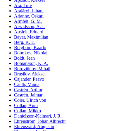
Apostol, Aleksei
Ara, Ture
Arajärvi, Juhani
Arjanne, Oskari
Armfelt, G. M.
Arwidsson, A. I.
Ausfelt, Eduard
Bayer, Maximilian
Berg, K. E.
Bergbom, Kaarlo
Bobrikov, Nikolai
Boldt, Jean
Bomansson, K. A.
Borovitinov, Mihail
Brusilov, Aleksei
Cajander, Paavo
Canth, Minna
Castrén, Arthur
Castrén, Jalmar
Coler, Ulrich von
Collan, Anni
Collan, Mikko
Danielsson-Kalmari, J. R.
Ehrenström, Johan Albrecht
Ehrensvärd, Augustin