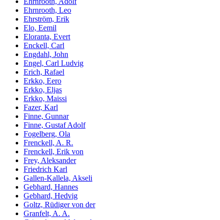
Ehrnrooth, Adolf
Ehrnrooth, Leo
Ehrström, Erik
Elo, Eemil
Eloranta, Evert
Enckell, Carl
Engdahl, John
Engel, Carl Ludvig
Erich, Rafael
Erkko, Eero
Erkko, Eljas
Erkko, Maissi
Fazer, Karl
Finne, Gunnar
Finne, Gustaf Adolf
Fogelberg, Ola
Frenckell, A. R.
Frenckell, Erik von
Frey, Aleksander
Friedrich Karl
Gallen-Kallela, Akseli
Gebhard, Hannes
Gebhard, Hedvig
Goltz, Rüdiger von der
Granfelt, A. A.