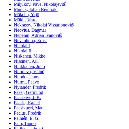
Miljukov, Pavel Nikolajevitš
Munck, Johan Reinhold
Mäkelin, Yrjö
Mäki, Taisto
Nekrasov, Nikolai Vissarionovitš
Neovius, Dagmar
Nepenin, Adrian Ivanovitš
Nevanlinna, Ernst
Nikolai I
Nikolai II
Niskanen, Mikko
Nissinen, Alli
Niukkanen, Juho
Nuorteva, Väinö
Nuotio, Jenny
Nurmi, Paavo
Nylander, Fredrik
Paaer, Germund
Paasikivi, J. K.
Paasio, Rafael
Paasivuori, Matti
Pacius, Fredrik
Palmén, E. G.
Palo, Tauno
Parikka, Jalmari