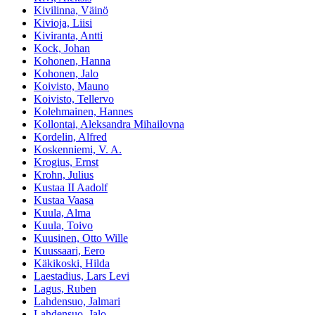
Kivilinna, Väinö
Kivioja, Liisi
Kiviranta, Antti
Kock, Johan
Kohonen, Hanna
Kohonen, Jalo
Koivisto, Mauno
Koivisto, Tellervo
Kolehmainen, Hannes
Kollontai, Aleksandra Mihailovna
Kordelin, Alfred
Koskenniemi, V. A.
Krogius, Ernst
Krohn, Julius
Kustaa II Aadolf
Kustaa Vaasa
Kuula, Alma
Kuula, Toivo
Kuusinen, Otto Wille
Kuussaari, Eero
Käkikoski, Hilda
Laestadius, Lars Levi
Lagus, Ruben
Lahdensuo, Jalmari
Lahdensuo, Jalo