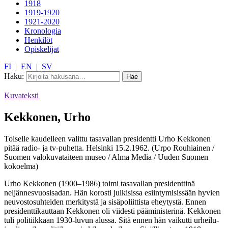
1918
1919-1920
1921-2020
Kronologia
Henkilöt
Opiskelijat
FI
|
EN
|
SV
Haku:
Kuvateksti
Kekkonen, Urho
Toiselle kaudelleen valittu tasavallan presidentti Urho Kekkonen
pitää radio- ja tv-puhetta. Helsinki 15.2.1962. (Urpo Rouhiainen /
Suomen valokuvataiteen museo / Alma Media / Uuden Suomen
kokoelma)
Urho Kekkonen (1900–1986) toimi tasavallan presidenttinä
neljännesvuosisadan. Hän korosti julkisissa esiintymisissään hyvien
neuvostosuhteiden merkitystä ja sisäpoliittista eheytystä. Ennen
presidenttikauttaan Kekkonen oli viidesti pääministerinä. Kekkonen
tuli politiikkaan 1930-luvun alussa. Sitä ennen hän vaikutti urheilu-