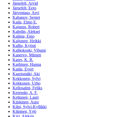
Järnefelt, Arvid
Järnefelt, Eero
Järventaus, Arvi
Kabanov, Sergei
Kaila, Elmo E.
Kajanus, Robert
Kaledin, Aleksei
Kalima, Eino
Kaljunen, Heikki
Kallio, Kyösti
Kalliokoski, Viljami
Kanervo, Mimmi
Kares, K. R.
Karhinen, Hanna
Katila, Evert
Kaurismäki, Aki
Kekkonen, Sylvi
Kekkonen, Urho
Kellosalmi, Feliks
Kerenski, A. F.
Kettunen, Lauri
Kiiskinen, Aura
Kilpi, Sylvi-Kyllikki
Kilpinen, Yrjö
Kivi, Aleksis