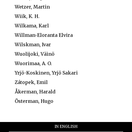
Wetzer, Martin
Wiik, K. H.
Wilkama, Karl
Willman-Eloranta Elvira
Wilskman, Ivar
Wuolijoki, Väinö
Wuorimaa, A. O.
Yrjö-Koskinen, Yrjö Sakari
Zátopek, Emil
Åkerman, Harald
Österman, Hugo
IN ENGLISH