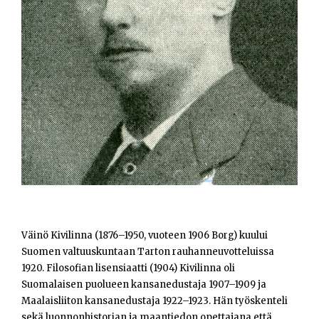
Opiskelijat
Haku:
Väinö Kivilinna (1876–1950, vuoteen 1906 Borg) kuului
Suomen valtuuskuntaan Tarton rauhanneuvotteluissa
1920. Filosofian lisensiaatti (1904) Kivilinna oli
Suomalaisen puolueen kansanedustaja 1907–1909 ja
Maalaisliiton kansanedustaja 1922–1923. Hän työskenteli
sekä luonnonhistorian ja maantiedon opettajana että