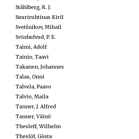
Ståhlberg, K. J.
Suuriruhtinas Kiril
Svetšnikov, Mihail
Svinhufvud, P. E.
Taimi, Adolf
Tainio, Taavi
Takanen, Johannes
Talas, Onni
Talvela, Paavo
Talvio, Maila
Tanner, J. Alfred
Tanner, Väinö
Thesleff, Wilhelm
Theslöf, Gösta