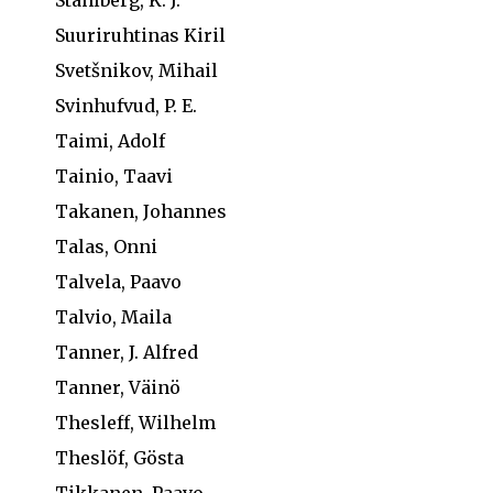
Ståhlberg, K. J.
Suuriruhtinas Kiril
Svetšnikov, Mihail
Svinhufvud, P. E.
Taimi, Adolf
Tainio, Taavi
Takanen, Johannes
Talas, Onni
Talvela, Paavo
Talvio, Maila
Tanner, J. Alfred
Tanner, Väinö
Thesleff, Wilhelm
Theslöf, Gösta