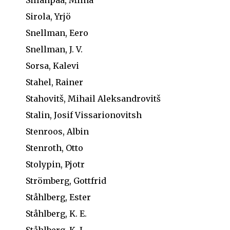
Sillanpää, Miina
Sirola, Yrjö
Snellman, Eero
Snellman, J. V.
Sorsa, Kalevi
Stahel, Rainer
Stahovitš, Mihail Aleksandrovitš
Stalin, Josif Vissarionovitsh
Stenroos, Albin
Stenroth, Otto
Stolypin, Pjotr
Strömberg, Gottfrid
Ståhlberg, Ester
Ståhlberg, K. E.