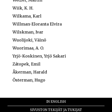
Wetzer, Martin
Wiik, K. H.
Wilkama, Karl
Willman-Eloranta Elvira
Wilskman, Ivar
Wuolijoki, Väinö
Wuorimaa, A. O.
Yrjö-Koskinen, Yrjö Sakari
Zátopek, Emil
Åkerman, Harald
Österman, Hugo
IN ENGLISH
SIVUSTON TEKIJÄT JA TUKIJAT