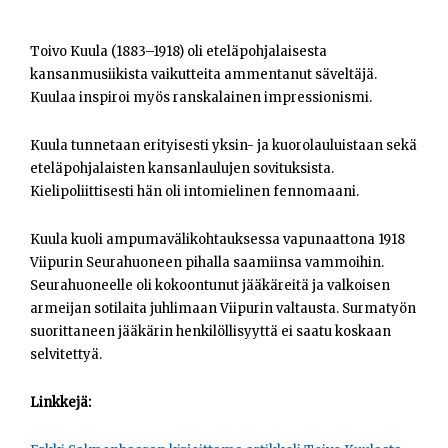
Opiskelijat
Toivo Kuula (1883–1918) oli eteläpohjalaisesta
Haku:
kansanmusiikista vaikutteita ammentanut säveltäjä.
Kuulaa inspiroi myös ranskalainen impressionismi.
Kuula tunnetaan erityisesti yksin- ja kuorolauluistaan sekä
eteläpohjalaisten kansanlaulujen sovituksista.
Kielipoliittisesti hän oli intomielinen fennomaani.
Kuula kuoli ampumavälikohtauksessa vapunaattona 1918
Viipurin Seurahuoneen pihalla saamiinsa vammoihin.
Seurahuoneelle oli kokoontunut jääkäreitä ja valkoisen
armeijan sotilaita juhlimaan Viipurin valtausta. Surmatyön
suorittaneen jääkärin henkilöllisyyttä ei saatu koskaan
selvitettyä.
Linkkejä: