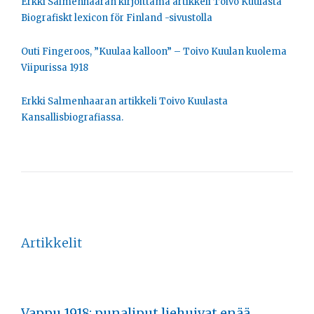
Erkki Salmenhaaran kirjoittama artikkeli Toivo Kuulasta
Biografiskt lexicon för Finland -sivustolla
Outi Fingeroos, ”Kuulaa kalloon” – Toivo Kuulan kuolema
Viipurissa 1918
Erkki Salmenhaaran artikkeli Toivo Kuulasta
Kansallisbiografiassa.
Artikkelit
Vappu 1918: punaliput liehuivat enää