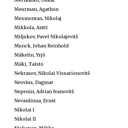
Merikanto, Oskar
Meurman, Agathon
Mexmontan, Nikolaj
Mikkola, Antti
Miljukov, Pavel Nikolajevitš
Munck, Johan Reinhold
Mäkelin, Yrjö
Mäki, Taisto
Nekrasov, Nikolai Vissarionovitš
Neovius, Dagmar
Nepenin, Adrian Ivanovitš
Nevanlinna, Ernst
Nikolai I
Nikolai II