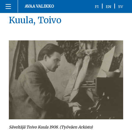
Siirry
|
|
AVAA VALIKKO
FI
EN
SV
sisältöön
Kuula, Toivo
Etusivu
1863-1916
1917
1918
1919-1920
1921-2020
Kronologia
Henkilöt
Säveltäjä Toivo Kuula 1908. (Työväen Arkisto)