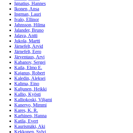
Ignatius, Hannes
Ikonen, Ansa
Ingman, Lauri
Ivalo, Ellinor
Jahnsson, Hilma
Jalander, Bruno
Jalava, Antti
Jukola, Martti
Järnefelt, Arvid
Järnefelt, Eero
Järventaus, Arvi
Kabanov, Sergei
Kaila, Elmo E.
Kajanus, Robert
Kaledin, Aleksei
Kalima, Eino
Kaljunen, Heikki
Kallio, Kyösti
Kalliokoski, Viljami
Kanervo, Mimmi
Kares, K. R.
Karhinen, Hanna
Katila, Evert
Kaurismäki, Aki
Kekkonen, Sylvi