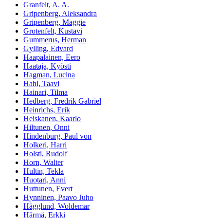
Granfelt, A. A.
Gripenberg, Aleksandra
Gripenberg, Maggie
Grotenfelt, Kustavi
Gummerus, Herman
Gylling, Edvard
Haapalainen, Eero
Haataja, Kyösti
Hagman, Lucina
Hahl, Taavi
Hainari, Tilma
Hedberg, Fredrik Gabriel
Heinrichs, Erik
Heiskanen, Kaarlo
Hiltunen, Onni
Hindenburg, Paul von
Holkeri, Harri
Holsti, Rudolf
Horn, Walter
Hultin, Tekla
Huotari, Anni
Huttunen, Evert
Hynninen, Paavo Juho
Hägglund, Woldemar
Härmä, Erkki