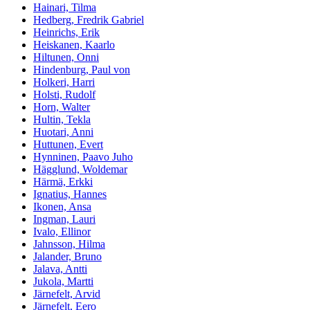
Hainari, Tilma
Hedberg, Fredrik Gabriel
Heinrichs, Erik
Heiskanen, Kaarlo
Hiltunen, Onni
Hindenburg, Paul von
Holkeri, Harri
Holsti, Rudolf
Horn, Walter
Hultin, Tekla
Huotari, Anni
Huttunen, Evert
Hynninen, Paavo Juho
Hägglund, Woldemar
Härmä, Erkki
Ignatius, Hannes
Ikonen, Ansa
Ingman, Lauri
Ivalo, Ellinor
Jahnsson, Hilma
Jalander, Bruno
Jalava, Antti
Jukola, Martti
Järnefelt, Arvid
Järnefelt, Eero