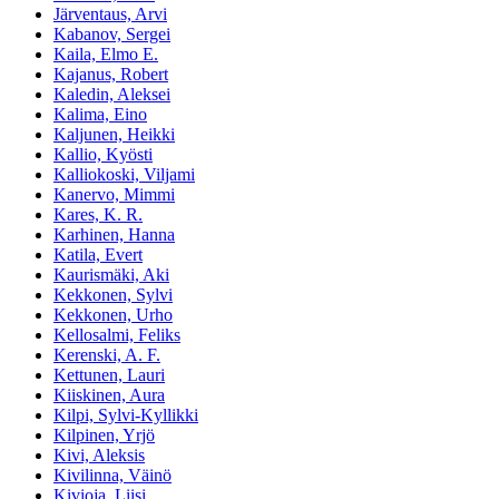
Järventaus, Arvi
Kabanov, Sergei
Kaila, Elmo E.
Kajanus, Robert
Kaledin, Aleksei
Kalima, Eino
Kaljunen, Heikki
Kallio, Kyösti
Kalliokoski, Viljami
Kanervo, Mimmi
Kares, K. R.
Karhinen, Hanna
Katila, Evert
Kaurismäki, Aki
Kekkonen, Sylvi
Kekkonen, Urho
Kellosalmi, Feliks
Kerenski, A. F.
Kettunen, Lauri
Kiiskinen, Aura
Kilpi, Sylvi-Kyllikki
Kilpinen, Yrjö
Kivi, Aleksis
Kivilinna, Väinö
Kivioja, Liisi