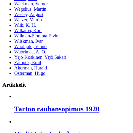
Weckman, Verner
Wegelius, Martin
Wesley, August
Wetzer, Martin
Wiik, K. H.
Wilkama, Karl
Willman-Eloranta Elvira
Wilskman, Ivar
Wuolijoki, Väinö
Wuorimaa, A. O.
Yrjö-Koskinen, Yrjö Sakari
Zátopek, Emil
Åkerman, Harald
Österman, Hugo
Artikkelit
Tarton rauhansopimus 1920