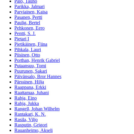
Palo, Tauno
Parikka, Jalmari
Parviainen, Kaisa
Pasanen, Pertti
Paulig, Bertel
Pehkonen, Eero
Pentti, S. J.
Pietari I
Pietikäinen, Fiina
Pihkala, Lauri
Piisinen, Otto
Porthan, Henrik Gabriel
Putaansuu, Tomi
Puurunen, Sakari
Päivänsalo, Bror Hannes
Pärssinen, Hilja
Raappana, Erkki
Raattamaa, Juhani
Rahja, Eino
Rahja, Jukka
Rangell, Johan Wilhelm
Rantakari, K. N.
Rasila, Viljo
Rasputin, Grigori
Rauanheimo, Akseli