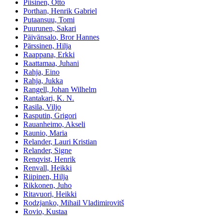
Piisinen, Otto
Porthan, Henrik Gabriel
Putaansuu, Tomi
Puurunen, Sakari
Päivänsalo, Bror Hannes
Pärssinen, Hilja
Raappana, Erkki
Raattamaa, Juhani
Rahja, Eino
Rahja, Jukka
Rangell, Johan Wilhelm
Rantakari, K. N.
Rasila, Viljo
Rasputin, Grigori
Rauanheimo, Akseli
Raunio, Maria
Relander, Lauri Kristian
Relander, Signe
Renqvist, Henrik
Renvall, Heikki
Riipinen, Hilja
Rikkonen, Juho
Ritavuori, Heikki
Rodzjanko, Mihail Vladimirovitš
Rovio, Kustaa