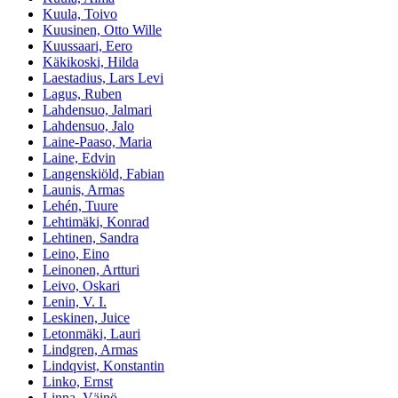
Kuula, Toivo
Kuusinen, Otto Wille
Kuussaari, Eero
Käkikoski, Hilda
Laestadius, Lars Levi
Lagus, Ruben
Lahdensuo, Jalmari
Lahdensuo, Jalo
Laine-Paaso, Maria
Laine, Edvin
Langenskiöld, Fabian
Launis, Armas
Lehén, Tuure
Lehtimäki, Konrad
Lehtinen, Sandra
Leino, Eino
Leinonen, Artturi
Leivo, Oskari
Lenin, V. I.
Leskinen, Juice
Letonmäki, Lauri
Lindgren, Armas
Lindqvist, Konstantin
Linko, Ernst
Linna, Väinö