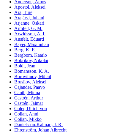
Anderson, Amos
Apostol, Aleksei
Ara, Ture
Arajärvi, Juhani
Arjanne, Oskari
Armfelt, G. M.
Arwidsson, A. I.
Ausfelt, Eduard
Bayer, Maximilian
Berg, K. E.
Bergbom, Kaarlo
Bobrikov, Nikolai
Boldt, Jean
Bomansson, K. A.
Borovitinov, Mihail
Brusilov, Aleksei
Cajander, Paavo
Canth, Minna
Castrén, Arthur
Castrén, Jalmar
Coler, Ulrich von
Collan, Anni
Collan, Mikko
Danielsson-Kalmari, J. R.
Ehrenström, Johan Albrecht