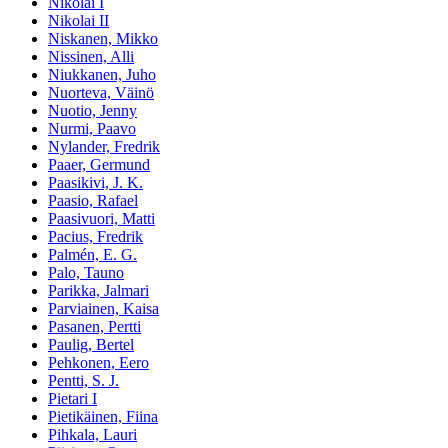
Nikolai I
Nikolai II
Niskanen, Mikko
Nissinen, Alli
Niukkanen, Juho
Nuorteva, Väinö
Nuotio, Jenny
Nurmi, Paavo
Nylander, Fredrik
Paaer, Germund
Paasikivi, J. K.
Paasio, Rafael
Paasivuori, Matti
Pacius, Fredrik
Palmén, E. G.
Palo, Tauno
Parikka, Jalmari
Parviainen, Kaisa
Pasanen, Pertti
Paulig, Bertel
Pehkonen, Eero
Pentti, S. J.
Pietari I
Pietikäinen, Fiina
Pihkala, Lauri