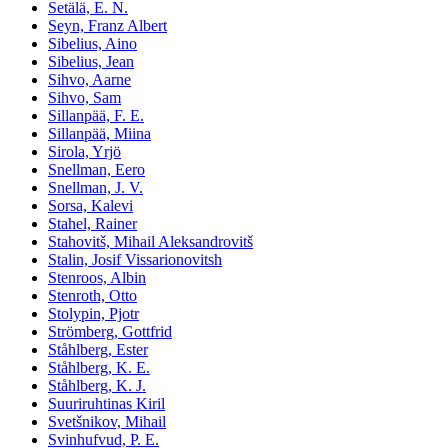
Setälä, E. N.
Seyn, Franz Albert
Sibelius, Aino
Sibelius, Jean
Sihvo, Aarne
Sihvo, Sam
Sillanpää, F. E.
Sillanpää, Miina
Sirola, Yrjö
Snellman, Eero
Snellman, J. V.
Sorsa, Kalevi
Stahel, Rainer
Stahovitš, Mihail Aleksandrovitš
Stalin, Josif Vissarionovitsh
Stenroos, Albin
Stenroth, Otto
Stolypin, Pjotr
Strömberg, Gottfrid
Ståhlberg, Ester
Ståhlberg, K. E.
Ståhlberg, K. J.
Suuriruhtinas Kiril
Svetšnikov, Mihail
Svinhufvud, P. E.