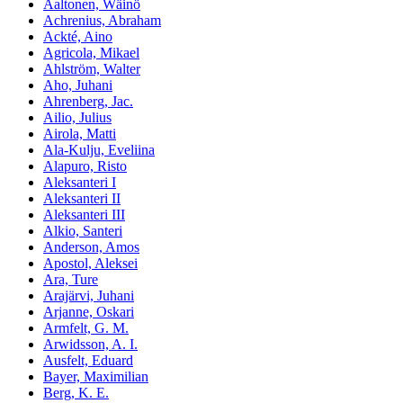
Aaltonen, Wäinö
Achrenius, Abraham
Ackté, Aino
Agricola, Mikael
Ahlström, Walter
Aho, Juhani
Ahrenberg, Jac.
Ailio, Julius
Airola, Matti
Ala-Kulju, Eveliina
Alapuro, Risto
Aleksanteri I
Aleksanteri II
Aleksanteri III
Alkio, Santeri
Anderson, Amos
Apostol, Aleksei
Ara, Ture
Arajärvi, Juhani
Arjanne, Oskari
Armfelt, G. M.
Arwidsson, A. I.
Ausfelt, Eduard
Bayer, Maximilian
Berg, K. E.