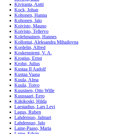
Kiviranta, Antti
Kock, Johan
Kohonen, Hanna
Kohonen, Jalo
Koivisto, Mauno
Koivisto, Tellervo
Kolehmainen, Hannes
Kollontai, Aleksandra Mihailovna
Kordelin, Alfred
Koskenniemi, V. A.
Krogius, Ernst
Krohn, Julius
Kustaa II Aadolf
Kustaa Vaasa
Kuula, Alma
Kuula, Toivo
Kuusinen, Otto Wille
Kuussaari, Eero
Käkikoski, Hilda
Laestadius, Lars Levi
Lagus, Ruben
Lahdensuo, Jalmari
Lahdensuo, Jalo
Laine-Paaso, Maria
Laine, Edvin