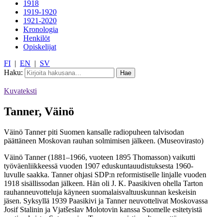
1918
1919-1920
1921-2020
Kronologia
Henkilöt
Opiskelijat
FI
|
EN
|
SV
Haku:
Kuvateksti
Tanner, Väinö
Väinö Tanner piti Suomen kansalle radiopuheen talvisodan
päättäneen Moskovan rauhan solmimisen jälkeen. (Museovirasto)
Väinö Tanner (1881–1966, vuoteen 1895 Thomasson) vaikutti
työväenliikkeessä vuoden 1907 eduskuntauudistuksesta 1960-
luvulle saakka. Tanner ohjasi SDP:n reformistiselle linjalle vuoden
1918 sisällissodan jälkeen. Hän oli J. K. Paasikiven ohella Tarton
rauhanneuvotteluja käyneen suomalaisvaltuuskunnan keskeisin
jäsen. Syksyllä 1939 Paasikivi ja Tanner neuvottelivat Moskovassa
Josif Stalinin ja Vjatšeslav Molotovin kanssa Suomelle esitetyistä