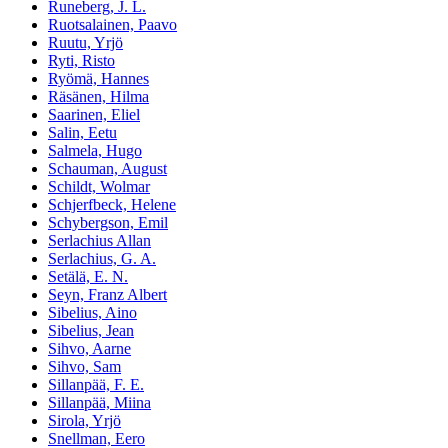
Runeberg, J. L.
Ruotsalainen, Paavo
Ruutu, Yrjö
Ryti, Risto
Ryömä, Hannes
Räsänen, Hilma
Saarinen, Eliel
Salin, Eetu
Salmela, Hugo
Schauman, August
Schildt, Wolmar
Schjerfbeck, Helene
Schybergson, Emil
Serlachius Allan
Serlachius, G. A.
Setälä, E. N.
Seyn, Franz Albert
Sibelius, Aino
Sibelius, Jean
Sihvo, Aarne
Sihvo, Sam
Sillanpää, F. E.
Sillanpää, Miina
Sirola, Yrjö
Snellman, Eero