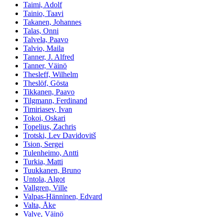
Taimi, Adolf
Tainio, Taavi
Takanen, Johannes
Talas, Onni
Talvela, Paavo
Talvio, Maila
Tanner, J. Alfred
Tanner, Väinö
Thesleff, Wilhelm
Theslöf, Gösta
Tikkanen, Paavo
Tilgmann, Ferdinand
Timiriasev, Ivan
Tokoi, Oskari
Topelius, Zachris
Trotski, Lev Davidovitš
Tsion, Sergei
Tulenheimo, Antti
Turkia, Matti
Tuukkanen, Bruno
Untola, Algot
Vallgren, Ville
Valpas-Hänninen, Edvard
Valta, Åke
Valve, Väinö