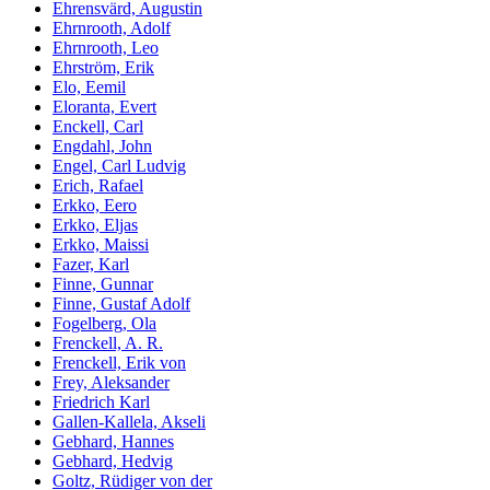
Ehrensvärd, Augustin
Ehrnrooth, Adolf
Ehrnrooth, Leo
Ehrström, Erik
Elo, Eemil
Eloranta, Evert
Enckell, Carl
Engdahl, John
Engel, Carl Ludvig
Erich, Rafael
Erkko, Eero
Erkko, Eljas
Erkko, Maissi
Fazer, Karl
Finne, Gunnar
Finne, Gustaf Adolf
Fogelberg, Ola
Frenckell, A. R.
Frenckell, Erik von
Frey, Aleksander
Friedrich Karl
Gallen-Kallela, Akseli
Gebhard, Hannes
Gebhard, Hedvig
Goltz, Rüdiger von der