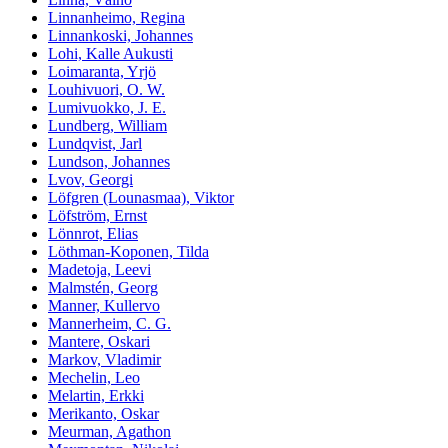
Linnanheimo, Regina
Linnankoski, Johannes
Lohi, Kalle Aukusti
Loimaranta, Yrjö
Louhivuori, O. W.
Lumivuokko, J. E.
Lundberg, William
Lundqvist, Jarl
Lundson, Johannes
Lvov, Georgi
Löfgren (Lounasmaa), Viktor
Löfström, Ernst
Lönnrot, Elias
Löthman-Koponen, Tilda
Madetoja, Leevi
Malmstén, Georg
Manner, Kullervo
Mannerheim, C. G.
Mantere, Oskari
Markov, Vladimir
Mechelin, Leo
Melartin, Erkki
Merikanto, Oskar
Meurman, Agathon