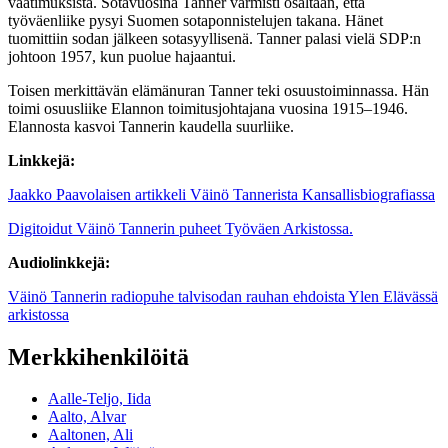
vaatimuksista. Sotavuosina Tanner varmisti osaltaan, että
työväenliike pysyi Suomen sotaponnistelujen takana. Hänet
tuomittiin sodan jälkeen sotasyyllisenä. Tanner palasi vielä SDP:n
johtoon 1957, kun puolue hajaantui.
Toisen merkittävän elämänuran Tanner teki osuustoiminnassa. Hän
toimi osuusliike Elannon toimitusjohtajana vuosina 1915–1946.
Elannosta kasvoi Tannerin kaudella suurliike.
Linkkejä:
Jaakko Paavolaisen artikkeli Väinö Tannerista Kansallisbiografiassa
Digitoidut Väinö Tannerin puheet Työväen Arkistossa.
Audiolinkkejä:
Väinö Tannerin radiopuhe talvisodan rauhan ehdoista Ylen Elävässä
arkistossa
Merkkihenkilöitä
Aalle-Teljo, Iida
Aalto, Alvar
Aaltonen, Ali