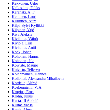
Kekkonen, Urho
Kellosalmi, Feliks
Kerenski, A. F.
Kettunen, Lauri
Kiiskinen, Aura
Kilpi, Sylvi-Kyllikki
Kilpinen, Yrjö
Kivi, Aleksis
Kivilinna, Väinö
Kivioja, Liisi
Kiviranta, Antti
Kock, Johan
Kohonen, Hanna
Kohonen, Jalo
Koivisto, Mauno
Koivisto, Tellervo
Kolehmainen, Hannes
Kollontai, Aleksandra Mihailovna
Kordelin, Alfred
Koskenniemi, V. A.
Krogius, Ernst
Krohn, Julius
Kustaa II Aadolf
Kustaa Vaasa
Kuula, Alma