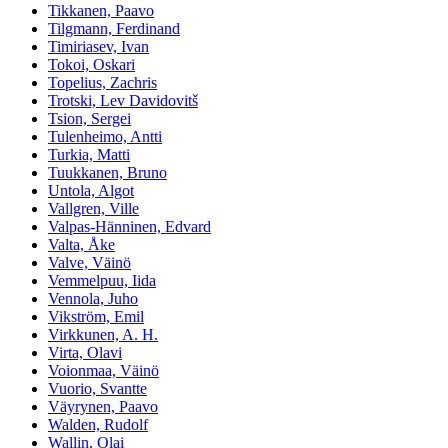
Tikkanen, Paavo
Tilgmann, Ferdinand
Timiriasev, Ivan
Tokoi, Oskari
Topelius, Zachris
Trotski, Lev Davidovitš
Tsion, Sergei
Tulenheimo, Antti
Turkia, Matti
Tuukkanen, Bruno
Untola, Algot
Vallgren, Ville
Valpas-Hänninen, Edvard
Valta, Åke
Valve, Väinö
Vemmelpuu, Iida
Vennola, Juho
Vikström, Emil
Virkkunen, A. H.
Virta, Olavi
Voionmaa, Väinö
Vuorio, Svantte
Väyrynen, Paavo
Walden, Rudolf
Wallin, Olai