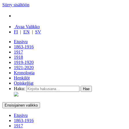
Siirry sisältöön
Avaa Valikko
FI
|
EN
|
SV
Etusivu
1863-1916
1917
1918
1919-1920
1921-2020
Kronologia
Henkilöt
Opiskelijat
Haku:
Ensisijainen valikko
Etusivu
1863-1916
1917