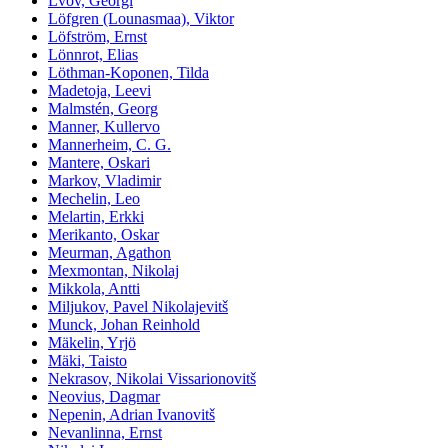
Lvov, Georgi
Löfgren (Lounasmaa), Viktor
Löfström, Ernst
Lönnrot, Elias
Löthman-Koponen, Tilda
Madetoja, Leevi
Malmstén, Georg
Manner, Kullervo
Mannerheim, C. G.
Mantere, Oskari
Markov, Vladimir
Mechelin, Leo
Melartin, Erkki
Merikanto, Oskar
Meurman, Agathon
Mexmontan, Nikolaj
Mikkola, Antti
Miljukov, Pavel Nikolajevitš
Munck, Johan Reinhold
Mäkelin, Yrjö
Mäki, Taisto
Nekrasov, Nikolai Vissarionovitš
Neovius, Dagmar
Nepenin, Adrian Ivanovitš
Nevanlinna, Ernst