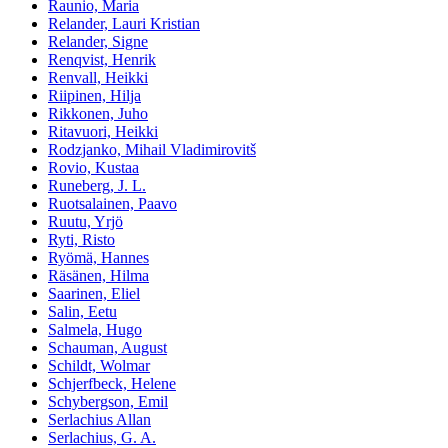
Raunio, Maria
Relander, Lauri Kristian
Relander, Signe
Renqvist, Henrik
Renvall, Heikki
Riipinen, Hilja
Rikkonen, Juho
Ritavuori, Heikki
Rodzjanko, Mihail Vladimirovitš
Rovio, Kustaa
Runeberg, J. L.
Ruotsalainen, Paavo
Ruutu, Yrjö
Ryti, Risto
Ryömä, Hannes
Räsänen, Hilma
Saarinen, Eliel
Salin, Eetu
Salmela, Hugo
Schauman, August
Schildt, Wolmar
Schjerfbeck, Helene
Schybergson, Emil
Serlachius Allan
Serlachius, G. A.