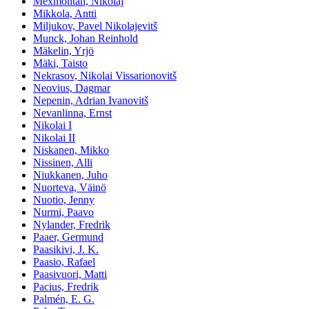
Mexmontan, Nikolaj
Mikkola, Antti
Miljukov, Pavel Nikolajevitš
Munck, Johan Reinhold
Mäkelin, Yrjö
Mäki, Taisto
Nekrasov, Nikolai Vissarionovitš
Neovius, Dagmar
Nepenin, Adrian Ivanovitš
Nevanlinna, Ernst
Nikolai I
Nikolai II
Niskanen, Mikko
Nissinen, Alli
Niukkanen, Juho
Nuorteva, Väinö
Nuotio, Jenny
Nurmi, Paavo
Nylander, Fredrik
Paaer, Germund
Paasikivi, J. K.
Paasio, Rafael
Paasivuori, Matti
Pacius, Fredrik
Palmén, E. G.