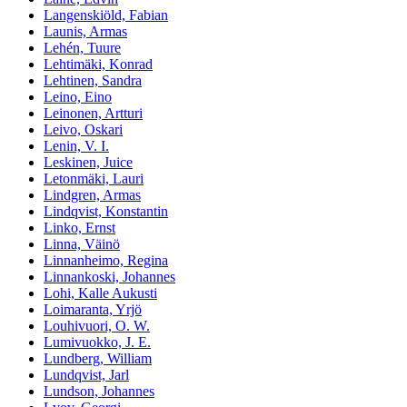
Langenskiöld, Fabian
Launis, Armas
Lehén, Tuure
Lehtimäki, Konrad
Lehtinen, Sandra
Leino, Eino
Leinonen, Artturi
Leivo, Oskari
Lenin, V. I.
Leskinen, Juice
Letonmäki, Lauri
Lindgren, Armas
Lindqvist, Konstantin
Linko, Ernst
Linna, Väinö
Linnanheimo, Regina
Linnankoski, Johannes
Lohi, Kalle Aukusti
Loimaranta, Yrjö
Louhivuori, O. W.
Lumivuokko, J. E.
Lundberg, William
Lundqvist, Jarl
Lundson, Johannes