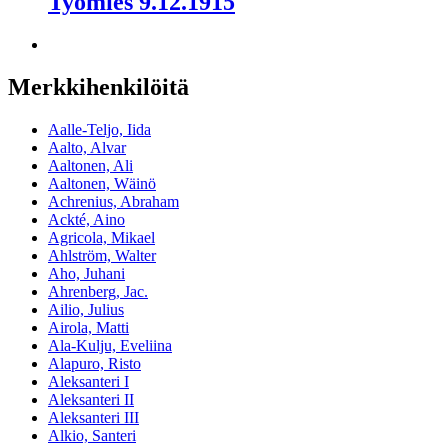
Työmies 9.12.1915
Merkkihenkilöitä
Aalle-Teljo, Iida
Aalto, Alvar
Aaltonen, Ali
Aaltonen, Wäinö
Achrenius, Abraham
Ackté, Aino
Agricola, Mikael
Ahlström, Walter
Aho, Juhani
Ahrenberg, Jac.
Ailio, Julius
Airola, Matti
Ala-Kulju, Eveliina
Alapuro, Risto
Aleksanteri I
Aleksanteri II
Aleksanteri III
Alkio, Santeri