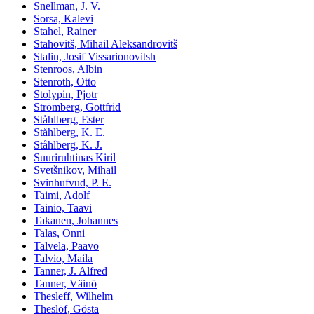
Snellman, J. V.
Sorsa, Kalevi
Stahel, Rainer
Stahovitš, Mihail Aleksandrovitš
Stalin, Josif Vissarionovitsh
Stenroos, Albin
Stenroth, Otto
Stolypin, Pjotr
Strömberg, Gottfrid
Ståhlberg, Ester
Ståhlberg, K. E.
Ståhlberg, K. J.
Suuriruhtinas Kiril
Svetšnikov, Mihail
Svinhufvud, P. E.
Taimi, Adolf
Tainio, Taavi
Takanen, Johannes
Talas, Onni
Talvela, Paavo
Talvio, Maila
Tanner, J. Alfred
Tanner, Väinö
Thesleff, Wilhelm
Theslöf, Gösta