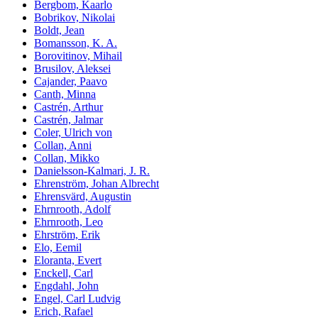
Bergbom, Kaarlo
Bobrikov, Nikolai
Boldt, Jean
Bomansson, K. A.
Borovitinov, Mihail
Brusilov, Aleksei
Cajander, Paavo
Canth, Minna
Castrén, Arthur
Castrén, Jalmar
Coler, Ulrich von
Collan, Anni
Collan, Mikko
Danielsson-Kalmari, J. R.
Ehrenström, Johan Albrecht
Ehrensvärd, Augustin
Ehrnrooth, Adolf
Ehrnrooth, Leo
Ehrström, Erik
Elo, Eemil
Eloranta, Evert
Enckell, Carl
Engdahl, John
Engel, Carl Ludvig
Erich, Rafael