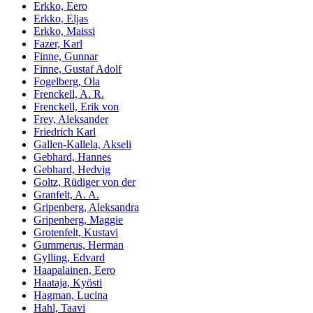
Erkko, Eero
Erkko, Eljas
Erkko, Maissi
Fazer, Karl
Finne, Gunnar
Finne, Gustaf Adolf
Fogelberg, Ola
Frenckell, A. R.
Frenckell, Erik von
Frey, Aleksander
Friedrich Karl
Gallen-Kallela, Akseli
Gebhard, Hannes
Gebhard, Hedvig
Goltz, Rüdiger von der
Granfelt, A. A.
Gripenberg, Aleksandra
Gripenberg, Maggie
Grotenfelt, Kustavi
Gummerus, Herman
Gylling, Edvard
Haapalainen, Eero
Haataja, Kyösti
Hagman, Lucina
Hahl, Taavi