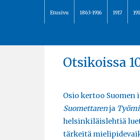
Siirry
sisältöön
Etusivu
1863-1916
1917
19
Otsikoissa 1
Osio kertoo Suomen i
Suomettaren
ja
Työmi
helsinkiläislehtiä lu
tärkeitä mielipidevaik