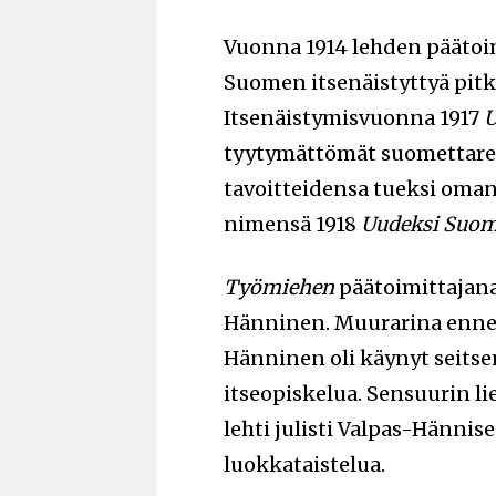
Vuonna 1914 lehden päätoimi
Suomen itsenäistyttyä pit
Itsenäistymisvuonna 1917
U
tyytymättömät suomettarel
tavoitteidensa tueksi oma
nimensä 1918
Uudeksi Suom
Työmiehen
päätoimittajana
Hänninen. Muurarina ennen
Hänninen oli käynyt seits
itseopiskelua. Sensuurin 
lehti julisti Valpas-Hännise
luokkataistelua.