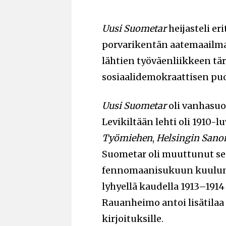
Uusi Suometar
heijasteli er
porvarikentän aatemaailma
lähtien työväenliikkeen tärk
sosiaalidemokraattisen pu
Uusi Suometar
oli vanhasu
Levikiltään lehti oli 1910-
Työmiehen
,
Helsingin San
Suometar oli muuttunut sei
fennomaanisukuun kuulune
lyhyellä kaudella 1913–1914
Rauanheimo antoi lisätilaa 
kirjoituksille.