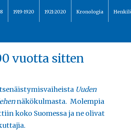
18
1919-1920
1921-2020
Kronologia
Henkil
00 vuotta sitten
tsenäistymisvaiheista
Uuden
ehen
näkökulmasta. Molempia
ettiin koko Suomessa ja ne olivat
uttajia.