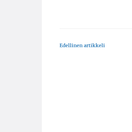
Artikkelien
Edellinen artikkeli
selaus