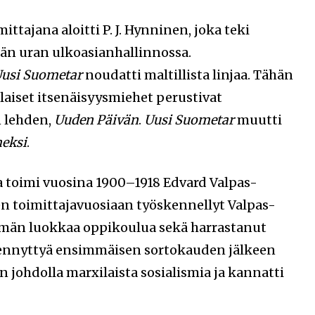
ttajana aloitti P. J. Hynninen, joka teki
kän uran ulkoasianhallinnossa.
usi Suometar
noudatti maltillista linjaa. Tähän
aiset itsenäisyysmiehet perustivat
n lehden,
Uuden Päivän
.
Uusi Suometar
muutti
eksi
.
 toimi vuosina 1900–1918 Edvard Valpas-
 toimittajavuosiaan työskennellyt Valpas-
emän luokkaa oppikoulua sekä harrastanut
liennyttyä ensimmäisen sortokauden jälkeen
n johdolla marxilaista sosialismia ja kannatti