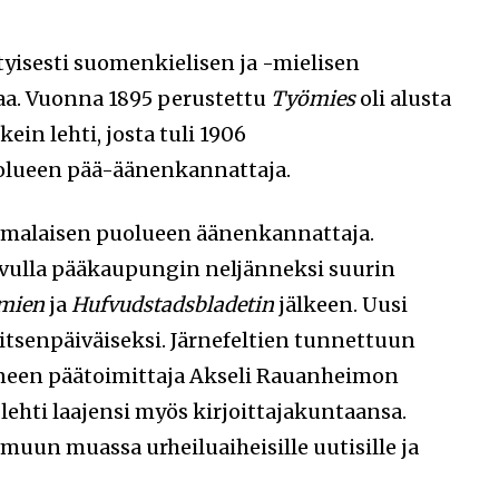
ityisesti suomenkielisen ja -mielisen
a. Vuonna 1895 perustettu
Työmies
oli alusta
ein lehti, josta tuli 1906
olueen pää-äänenkannattaja.
omalaisen puolueen äänenkannattaja.
luvulla pääkaupungin neljänneksi suurin
omien
ja
Hufvudstadsbladetin
jälkeen. Uusi
tsenpäiväiseksi. Järnefeltien tunnettuun
en päätoimittaja Akseli Rauanheimon
 lehti laajensi myös kirjoittajakuntaansa.
muun muassa urheiluaiheisille uutisille ja