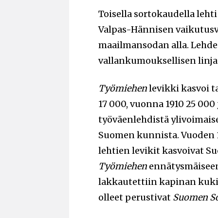
Toisella sortokaudella leht
Valpas-Hännisen vaikutusv
maailmansodan alla. Lehd
vallankumouksellisen linj
Työmiehen
levikki kasvoi t
17 000, vuonna 1910 25 000 
työväenlehdistä ylivoimaise
Suomen kunnista. Vuoden 
lehtien levikit kasvoivat S
Työmiehen
ennätysmäiseen 
lakkautettiin kapinan kukis
olleet perustivat
Suomen So