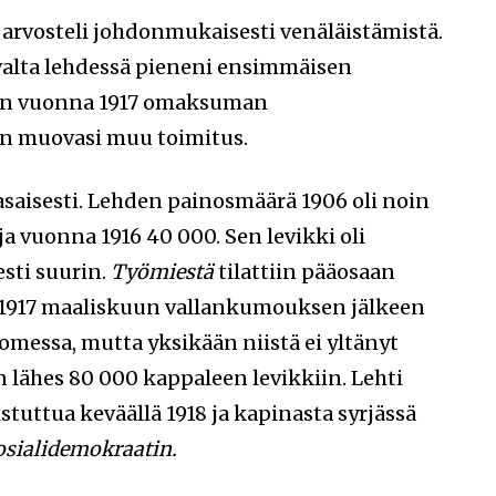
i arvosteli johdonmukaisesti venäläistämistä.
alta lehdessä pieneni ensimmäisen
en vuonna 1917 omaksuman
an muovasi muu toimitus.
asaisesti. Lehden painosmäärä 1906 oli noin
ja vuonna 1916 40 000. Sen levikki oli
sti suurin.
Työmiestä
tilattiin pääosaan
1917 maaliskuun vallankumouksen jälkeen
uomessa, mutta yksikään niistä ei yltänyt
lähes 80 000 kappaleen levikkiin. Lehti
tuttua keväällä 1918 ja kapinasta syrjässä
sialidemokraatin.