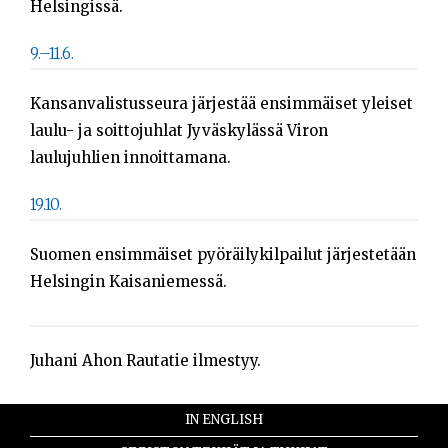
Helsingissä.
Opiskelijat
9.–11.6.
Haku:
Kansanvalistusseura järjestää ensimmäiset yleiset
laulu- ja soittojuhlat Jyväskylässä Viron
laulujuhlien innoittamana.
19.10.
Suomen ensimmäiset pyöräilykilpailut järjestetään
Helsingin Kaisaniemessä.
Juhani Ahon Rautatie ilmestyy.
IN ENGLISH