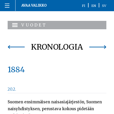
|
|
AVAA VALIKKO
FI
EN
SV
Siirry
Etusivu
sisältöön
VUODET
1863-1916
1917
KRONOLOGIA
1918
1884
1919-1920
1921-2020
20.2.
Kronologia
Suomen ensimmäisen naisasiajärjestön, Suomen
Henkilöt
naisyhdistyksen, perustava kokous pidetään