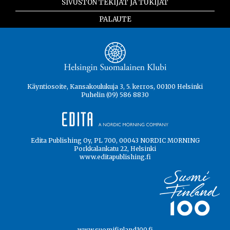
SIVUSTON TEKIJÄT JA TUKIJAT
PALAUTE
Käyntiosoite, Kansakoulukuja 3, 5. kerros, 00100 Helsinki
Puhelin (09) 586 8830
Edita Publishing Oy, PL 700, 00043 NORDIC MORNING
Porkkalankatu 22, Helsinki
www.editapublishing.fi
www.suomifinland100.fi