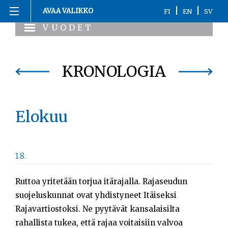
Siirry
|
|
AVAA VALIKKO
FI
EN
SV
sisältöön
VUODET
Etusivu
1863-1916
KRONOLOGIA
1917
1918
Elokuu
1919-1920
1.8.
1921-2020
Ruttoa yritetään torjua itärajalla. Rajaseudun
Kronologia
suojeluskunnat ovat yhdistyneet Itäiseksi
Rajavartiostoksi. Ne pyytävät kansalaisilta
Henkilöt
rahallista tukea, että rajaa voitaisiin valvoa