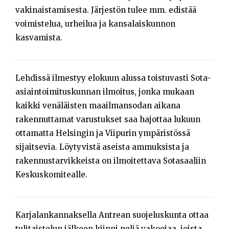
vakinaistamisesta. Järjestön tulee mm. edistää
voimistelua, urheilua ja kansalaiskunnon
kasvamista.
Lehdissä ilmestyy elokuun alussa toistuvasti Sota-
asiaintoimituskunnan ilmoitus, jonka mukaan
kaikki venäläisten maailmansodan aikana
rakennuttamat varustukset saa hajottaa lukuun
ottamatta Helsingin ja Viipurin ympäristössä
sijaitsevia. Löytyvistä aseista ammuksista ja
rakennustarvikkeista on ilmoitettava Sotasaaliin
Keskuskomitealle.
Karjalankannaksella Antrean suojeluskunta ottaa
tulitaistelun jälkeen kiinni neljä vakoojaa, joista