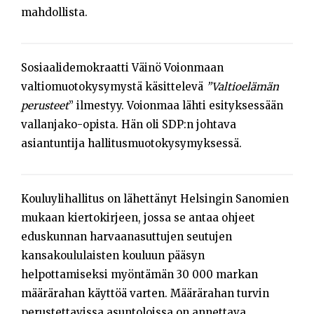
mahdollista.
Sosiaalidemokraatti Väinö Voionmaan
valtiomuotokysymystä käsittelevä
”Valtioelämän
perusteet
” ilmestyy. Voionmaa lähti esityksessään
vallanjako-opista. Hän oli SDP:n johtava
asiantuntija hallitusmuotokysymyksessä.
Kouluylihallitus on lähettänyt Helsingin Sanomien
mukaan kiertokirjeen, jossa se antaa ohjeet
eduskunnan harvaanasuttujen seutujen
kansakoululaisten kouluun pääsyn
helpottamiseksi myöntämän 30 000 markan
määrärahan käyttöä varten. Määrärahan turvin
perustettavissa asuntoloissa on annettava