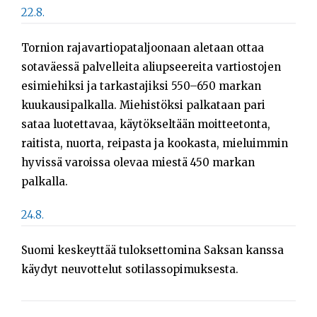
22.8.
Tornion rajavartiopataljoonaan aletaan ottaa
sotaväessä palvelleita aliupseereita vartiostojen
esimiehiksi ja tarkastajiksi 550–650 markan
kuukausipalkalla. Miehistöksi palkataan pari
sataa luotettavaa, käytökseltään moitteetonta,
raitista, nuorta, reipasta ja kookasta, mieluimmin
hyvissä varoissa olevaa miestä 450 markan
palkalla.
24.8.
Suomi keskeyttää tuloksettomina Saksan kanssa
käydyt neuvottelut sotilassopimuksesta.