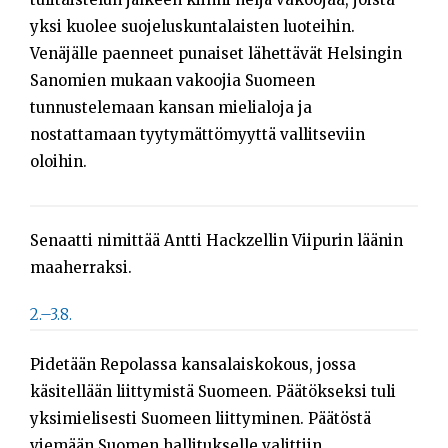
yksi kuolee suojeluskuntalaisten luoteihin.
Venäjälle paenneet punaiset lähettävät Helsingin
Sanomien mukaan vakoojia Suomeen
tunnustelemaan kansan mielialoja ja
nostattamaan tyytymättömyyttä vallitseviin
oloihin.
Senaatti nimittää Antti Hackzellin Viipurin läänin
maaherraksi.
2.–3.8.
Pidetään Repolassa kansalaiskokous, jossa
käsitellään liittymistä Suomeen. Päätökseksi tuli
yksimielisesti Suomeen liittyminen. Päätöstä
viemään Suomen hallitukselle valittiin