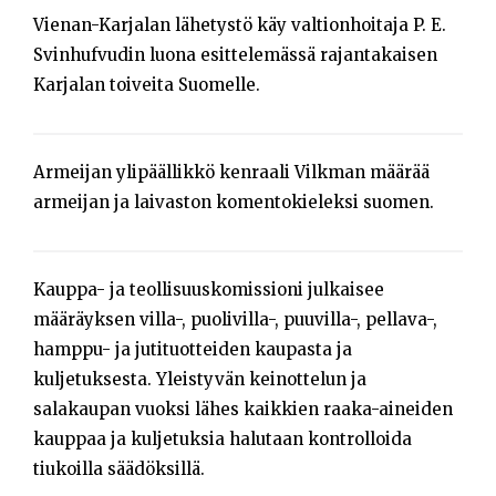
Vienan-Karjalan lähetystö käy valtionhoitaja P. E.
Svinhufvudin luona esittelemässä rajantakaisen
Karjalan toiveita Suomelle.
Armeijan ylipäällikkö kenraali Vilkman määrää
armeijan ja laivaston komentokieleksi suomen.
Kauppa- ja teollisuuskomissioni julkaisee
määräyksen villa-, puolivilla-, puuvilla-, pellava-,
hamppu- ja jutituotteiden kaupasta ja
kuljetuksesta. Yleistyvän keinottelun ja
salakaupan vuoksi lähes kaikkien raaka-aineiden
kauppaa ja kuljetuksia halutaan kontrolloida
tiukoilla säädöksillä.