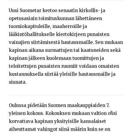
Uusi Suometar kertoo senaatin kirkollis- ja
opetusasiain toimituskunnan lähettäneen
tuomiokapituleille, maaherroille ja
lääkintöhallitukselle kiertokirjeen punaisten
vainajien siirtämisestä hautausmaille. Sen mukaan
kapinan aikana surmattujen tai kaatuneiden sekä
kapinan jälkeen kuolemaan tuomittujen ja
teloitettujen punaisten ruumiit voidaan omaisten
kustannuksella siirtää yleisille hautausmaille ja
siunata.
Oulussa pidetään Suomen maakauppiaiden 7.
yleinen kokous. Kokouksen mukaan valtion o!isi
korvattava kapinan yksityisille kansalaiset
aiheuttamat vahingot siinä määrin kuin se on