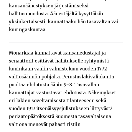
kansanäänestyksen järjestämiseksi
hallitusmuodosta. Äänestäjältä kysyttäisiin
yksinkertaisesti, kannattaako hän tasavaltaa vai
kuningaskuntaa.
Monarkiaa kannattavat kansanedustajat ja
senaattorit esittävät hallitukselle ryhtymistä
kuninkaan vaalin valmisteluun vuoden 1772
valtiosäännön pohjalta. Perustuslakivaliokunta
puoltaa ehdotusta äänin 9–8. Tasavallan
kannattajat vastustavat ehdotusta. Näkemykset
eri lakien soveltamisesta tilanteeseen sekä
vuoden 1917 itsenäisyysjulistukseen liittyvästä
periaatepäätöksestä Suomesta tasavaltaisena
valtiona menevät pahasti ristiin.