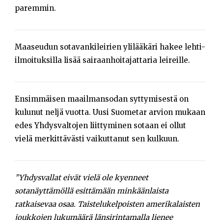
Opiskelijat
paremmin.
Haku:
Maaseudun sotavankileirien ylilääkäri hakee lehti-
ilmoituksilla lisää sairaanhoitajattaria leireille.
Ensimmäisen maailmansodan syttymisestä on
kulunut neljä vuotta. Uusi Suometar arvion mukaan
edes Yhdysvaltojen liittyminen sotaan ei ollut
vielä merkittävästi vaikuttanut sen kulkuun.
”Yhdysvallat eivät vielä ole kyenneet
sotanäyttämöllä esittämään minkäänlaista
ratkaisevaa osaa. Taistelukelpoisten amerikalaisten
joukkojen lukumäärä länsirintamalla lienee