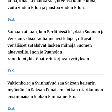
kiloa, lihaa ja makkaraa yhteensä kolme kiloa,
voita yhden kilon ja juustoa yhden kilon.
14.8.
Samaan aikaan, kun Berliinissä käydään Suomen ja
Venäjän välisiä rauhanneuvotteluja, yrittävät
venäläiset sotalaivat laskea miinoja Suomen
aluevesille. Inon ja Puunolan
rannikkotykistöpatterit torjuvan yrityksen.
15.8.
Valtionhoitaja Svinhufvud saa Saksan keisarin
myöntämän Saksan Punaisen kotkan ritarikunnan
ensimmäisen luokan kunniamerkin.
16.8.