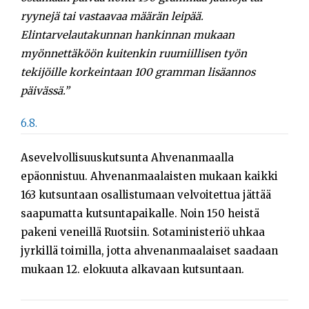
ryynejä tai vastaavaa määrän leipää.
Elintarvelautakunnan hankinnan mukaan
myönnettäköön kuitenkin ruumiillisen työn
tekijöille korkeintaan 100 gramman lisäannos
päivässä.”
6.8.
Asevelvollisuuskutsunta Ahvenanmaalla
epäonnistuu. Ahvenanmaalaisten mukaan kaikki
163 kutsuntaan osallistumaan velvoitettua jättää
saapumatta kutsuntapaikalle. Noin 150 heistä
pakeni veneillä Ruotsiin. Sotaministeriö uhkaa
jyrkillä toimilla, jotta ahvenanmaalaiset saadaan
mukaan 12. elokuuta alkavaan kutsuntaan.