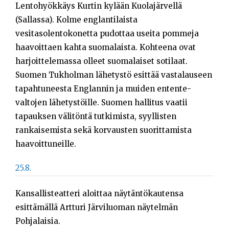
Lentohyökkäys Kurtin kylään Kuolajärvellä
(Sallassa). Kolme englantilaista
vesitasolentokonetta pudottaa useita pommeja
haavoittaen kahta suomalaista. Kohteena ovat
harjoittelemassa olleet suomalaiset sotilaat.
Suomen Tukholman lähetystö esittää vastalauseen
tapahtuneesta Englannin ja muiden entente-
valtojen lähetystöille. Suomen hallitus vaatii
tapauksen välitöntä tutkimista, syyllisten
rankaisemista sekä korvausten suorittamista
haavoittuneille.
25.8.
Kansallisteatteri aloittaa näytäntökautensa
esittämällä Artturi Järviluoman näytelmän
Pohjalaisia.