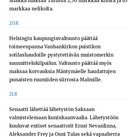
Silakka maksaa Turussa 2,50 markkaa kilolta ja 65
markkaa nelikolta.
20.8.
Helsingin kaupunginvaltuusto päättää
toimeenpanna Vanhankirkon puistikon
sotilashaudoille pystytettävän muistomerkin
suunnittelukilpailun. Valtuusto päättää myös
maksaa korvauksia Mäntymäelle haudattujen
punaisten ruumiiden siirrosta Malmille.
21.8
Senaatti lähettää lähetystön Saksaan
valmistelemaan kuninkaanvaalia. Lähetystöön
kuuluvat entiset senaattorit Ernst Nevanlinna,
Aleksander Frey ja Onni Talas sekä vapaaherra