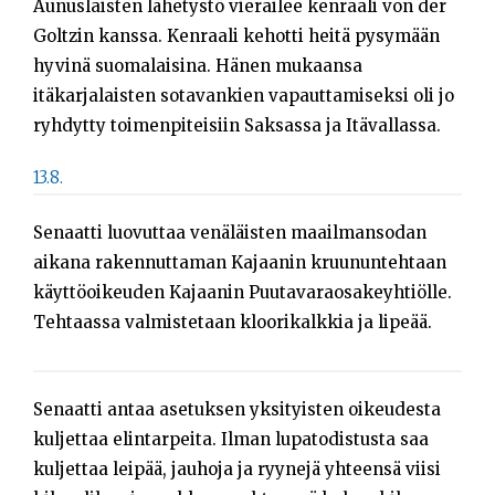
Aunuslaisten lähetystö vierailee kenraali von der
Goltzin kanssa. Kenraali kehotti heitä pysymään
hyvinä suomalaisina. Hänen mukaansa
itäkarjalaisten sotavankien vapauttamiseksi oli jo
ryhdytty toimenpiteisiin Saksassa ja Itävallassa.
13.8.
Senaatti luovuttaa venäläisten maailmansodan
aikana rakennuttaman Kajaanin kruununtehtaan
käyttöoikeuden Kajaanin Puutavaraosakeyhtiölle.
Tehtaassa valmistetaan kloorikalkkia ja lipeää.
Senaatti antaa asetuksen yksityisten oikeudesta
kuljettaa elintarpeita. Ilman lupatodistusta saa
kuljettaa leipää, jauhoja ja ryynejä yhteensä viisi