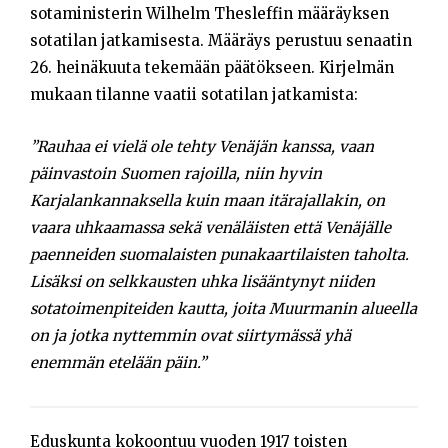
sotaministerin Wilhelm Thesleffin määräyksen
sotatilan jatkamisesta. Määräys perustuu senaatin
26. heinäkuuta tekemään päätökseen. Kirjelmän
mukaan tilanne vaatii sotatilan jatkamista:
”Rauhaa ei vielä ole tehty Venäjän kanssa, vaan
päinvastoin Suomen rajoilla, niin hyvin
Karjalankannaksella kuin maan itärajallakin, on
vaara uhkaamassa sekä venäläisten
että Venäjälle
paenneiden suomalaisten punakaartilaisten taholta.
Lisäksi on selkkausten uhka lisääntynyt niiden
sotatoimenpiteiden kautta, joita Muurmanin alueella
on ja jotka nyttemmin ovat siirtymässä yhä
enemmän etelään päin.”
Eduskunta kokoontuu vuoden 1917 toisten