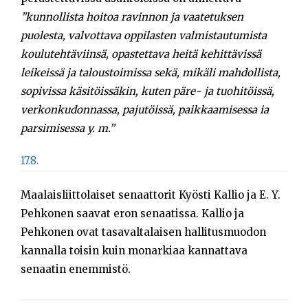
”kunnollista hoitoa ravinnon ja vaatetuksen
puolesta, valvottava oppilasten valmistautumista
koulutehtäviinsä, opastettava heitä kehittävissä
leikeissä ja taloustoimissa sekä, mikäli mahdollista,
sopivissa käsitöissäkin, kuten päre- ja tuohitöissä,
verkonkudonnassa, pajutöissä, paikkaamisessa ia
parsimisessa y. m.”
17.8.
Maalaisliittolaiset senaattorit Kyösti Kallio ja E. Y.
Pehkonen saavat eron senaatissa. Kallio ja
Pehkonen ovat tasavaltalaisen hallitusmuodon
kannalla toisin kuin monarkiaa kannattava
senaatin enemmistö.