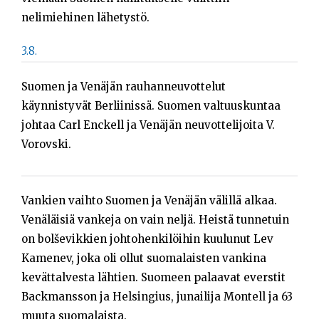
nelimiehinen lähetystö.
3.8.
Suomen ja Venäjän rauhanneuvottelut
käynnistyvät Berliinissä. Suomen valtuuskuntaa
johtaa Carl Enckell ja Venäjän neuvottelijoita V.
Vorovski.
Vankien vaihto Suomen ja Venäjän välillä alkaa.
Venäläisiä vankeja on vain neljä. Heistä tunnetuin
on bolševikkien johtohenkilöihin kuulunut Lev
Kamenev, joka oli ollut suomalaisten vankina
kevättalvesta lähtien. Suomeen palaavat everstit
Backmansson ja Helsingius, junailija Montell ja 63
muuta suomalaista.