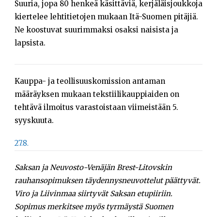
Suuria, jopa 80 henkeä käsittäviä, kerjäläisjoukkoja
kiertelee lehtitietojen mukaan Itä-Suomen pitäjiä.
Ne koostuvat suurimmaksi osaksi naisista ja
lapsista.
Kauppa- ja teollisuuskomission antaman
määräyksen mukaan tekstiilikauppiaiden on
tehtävä ilmoitus varastoistaan viimeistään 5.
syyskuuta.
27.8.
Saksan ja Neuvosto-Venäjän Brest-Litovskin
rauhansopimuksen täydennysneuvottelut päättyvät.
Viro ja Liivinmaa siirtyvät Saksan etupiiriin.
Sopimus merkitsee myös tyrmäystä Suomen