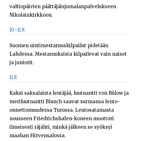
valtiopäivien päättäjäisjumalanpalvelukseen
Nikolainkirkkoon.
10.–11.8.
Suomen uintimestaruuskilpailut pidetään
Lahdessa. Mestaruuksista kilpailevat vain naiset
ja juniorit.
11.8.
Kaksi saksalaista lentäjää, luutnantti von Bülow ja
meriluutnantti Blanch saavat surmansa lento-
onnettomuudessa Turussa. Lentosatamasta
nousseen Friedrichshafen-koneen moottori
ilmeisesti räjähti, minkä jälkeen se syöksyi
maahan Hirvensalossa.