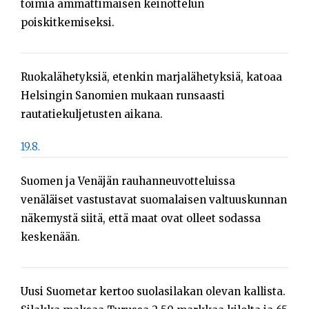
toimia ammattimaisen keinottelun
poiskitkemiseksi.
Ruokalähetyksiä, etenkin marjalähetyksiä, katoaa
Helsingin Sanomien mukaan runsaasti
rautatiekuljetusten aikana.
19.8.
Suomen ja Venäjän rauhanneuvotteluissa
venäläiset vastustavat suomalaisen valtuuskunnan
näkemystä siitä, että maat ovat olleet sodassa
keskenään.
Uusi Suometar kertoo suolasilakan olevan kallista.