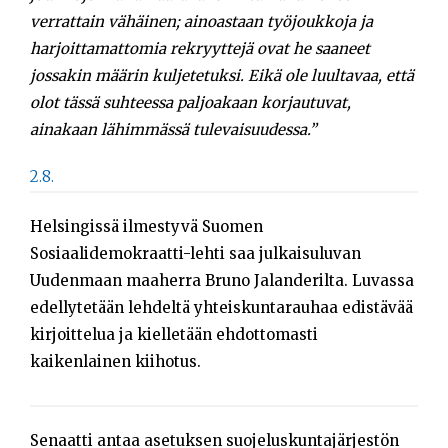
verrattain vähäinen; ainoastaan työjoukkoja ja
harjoittamattomia rekryyttejä ovat he saaneet
jossakin määrin kuljetetuksi. Eikä ole luultavaa, että
olot tässä suhteessa paljoakaan korjautuvat,
ainakaan lähimmässä tulevaisuudessa.”
2.8.
Helsingissä ilmestyvä Suomen
Sosiaalidemokraatti-lehti saa julkaisuluvan
Uudenmaan maaherra Bruno Jalanderilta. Luvassa
edellytetään lehdeltä yhteiskuntarauhaa edistävää
kirjoittelua ja kielletään ehdottomasti
kaikenlainen kiihotus.
Senaatti antaa asetuksen suojeluskuntajärjestön