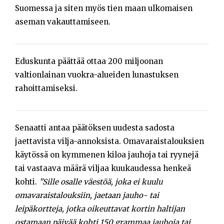
Suomessa ja siten myös tien maan ulkomaisen
aseman vakauttamiseen.
Eduskunta päättää ottaa 200 miljoonan
valtionlainan vuokra-alueiden lunastuksen
rahoittamiseksi.
Senaatti antaa päätöksen uudesta sadosta
jaettavista vilja-annoksista. Omavaraistalouksien
käytössä on kymmenen kiloa jauhoja tai ryynejä
tai vastaava määrä viljaa kuukaudessa henkeä
kohti.
”Sille osalle väestöä, joka ei kuulu
omavaraistalouksiin, jaetaan jauho- tai
leipäkortteja, jotka oikeuttavat kortin haltijan
ostamaan päivää kohti 150 grammaa jauhoja tai