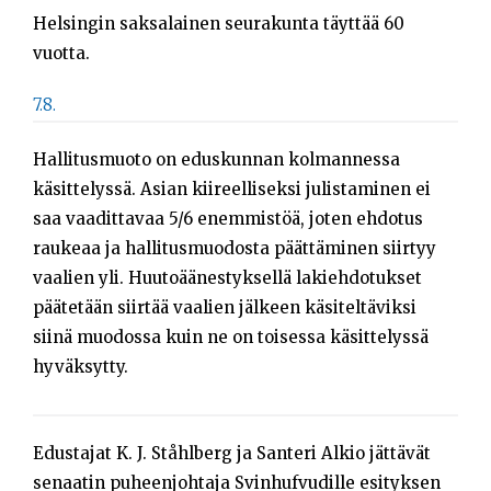
Helsingin saksalainen seurakunta täyttää 60
vuotta.
7.8.
Hallitusmuoto on eduskunnan kolmannessa
käsittelyssä. Asian kiireelliseksi julistaminen ei
saa vaadittavaa 5/6 enemmistöä, joten ehdotus
raukeaa ja hallitusmuodosta päättäminen siirtyy
vaalien yli. Huutoäänestyksellä lakiehdotukset
päätetään siirtää vaalien jälkeen käsiteltäviksi
siinä muodossa kuin ne on toisessa käsittelyssä
hyväksytty.
Edustajat K. J. Ståhlberg ja Santeri Alkio jättävät
senaatin puheenjohtaja Svinhufvudille esityksen