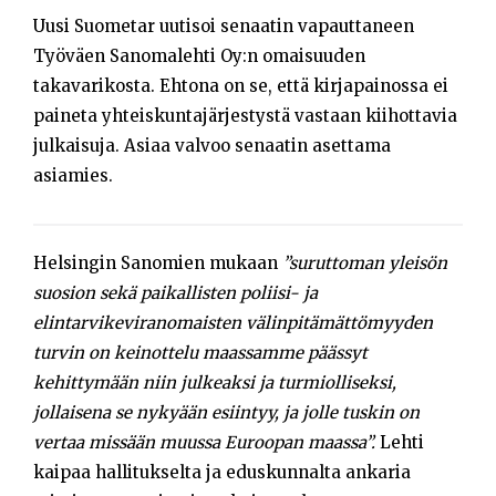
Uusi Suometar uutisoi senaatin vapauttaneen
Työväen Sanomalehti Oy:n omaisuuden
takavarikosta. Ehtona on se, että kirjapainossa ei
paineta yhteiskuntajärjestystä vastaan kiihottavia
julkaisuja. Asiaa valvoo senaatin asettama
asiamies.
Helsingin Sanomien mukaan
”suruttoman yleisön
suosion sekä paikallisten poliisi- ja
elintarvikeviranomaisten välinpitämättömyyden
turvin on keinottelu maassamme päässyt
kehittymään niin julkeaksi ja turmiolliseksi,
jollaisena se nykyään esiintyy, ja jolle tuskin on
vertaa missään muussa Euroopan maassa”.
Lehti
kaipaa hallitukselta ja eduskunnalta ankaria