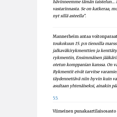
hävinneemme tämän taistelun… Mu
vastarinnasta. Se on katkeraa, 
nyt sillä asteella”
.
Mannerheim antaa voitonparaat
toukokuun 15. p:n tienoilla mars
jalkaväkirykmenttien ja kenttät
rykmentin, Ensimmäisen jääkärir
otetun komppanian kanssa. On va
Rykmentit eivät tarvitse varamieh
täydennettävä niin hyvin kuin va
asultaan yhtenäiseksi, ainakin pä
5.5.
Viimeinen punakaartilaisosasto 