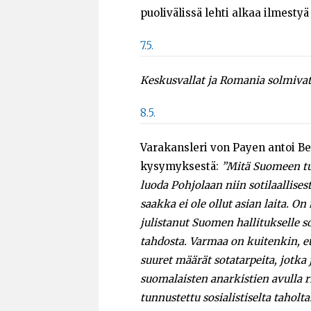
puolivälissä lehti alkaa ilmestyä
7.5.
Keskusvallat ja Romania solmiva
8.5.
Varakansleri von Payen antoi Be
kysymyksestä:
”Mitä Suomeen tu
luoda Pohjolaan niin sotilaallises
saakka ei ole ollut asian laita. O
julistanut Suomen hallitukselle s
tahdosta. Varmaa on kuitenkin, ett
suuret määrät sotatarpeita, jotka
suomalaisten anarkistien avulla
tunnustettu sosialistiselta tah