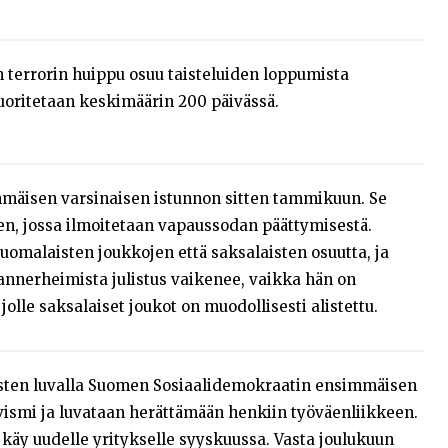
en terrorin huippu osuu taisteluiden loppumista
suoritetaan keskimäärin 200 päivässä.
mmäisen varsinaisen istunnon sitten tammikuun. Se
sen, jossa ilmoitetaan vapaussodan päättymisestä.
uomalaisten joukkojen että saksalaisten osuutta, ja
nnerheimista julistus vaikenee, vaikka hän on
jolle saksalaiset joukot on muodollisesti alistettu.
isten luvalla Suomen Sosiaalidemokraatin ensimmäisen
ismi ja luvataan herättämään henkiin työväenliikkeen.
 käy uudelle yritykselle syyskuussa. Vasta joulukuun