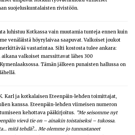
n suojeluskuntalaisten rivistöön.
ta luhistuu Kotkassa vain muutamia tunteja ennen kuin
me venäläistä höyrylaivaa saapuvat. Valkoiset joukot
rkittävää vastarintaa. Silti kostosta tulee ankara:
aikana valkoiset marssittavat lähes 300
i Kymenlaaksossa. Tämän jälkeen punaisten hallussa on
ähellä.
 K. Karl ja kotkalaisen Eteenpäin-lehden toimittajat,
ulien kanssa. Eteenpäin-lehden viimeisen numeron
tumiseen kehottava pääkirjoitus.
”Me seisomme nyt
npäin vievä tie on – ainakin toistaiseksi – tukossa.
a… mitä tehdä?… Me olemme jo tunnustaneet