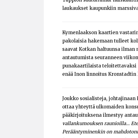
laukaukset kaupunkiin marssivaa
Kymenlaakson kaartien vastarin
pakolaisia hakemaan tulleet kol
saavat Kotkan haltuunsa ilman me
antautumista seuranneen viikon 
punakaartilaista teloitettavaks
enää Inon linnoitus Kronstadtin l
Joukko sosialisteja, johtajinaan
ottaa yhteyttä ulkomaiden kons
pääkirjoituksena ilmestyy antau
vallankumouksen raunioilla… Etee
Perääntyminenkin on mahdotont