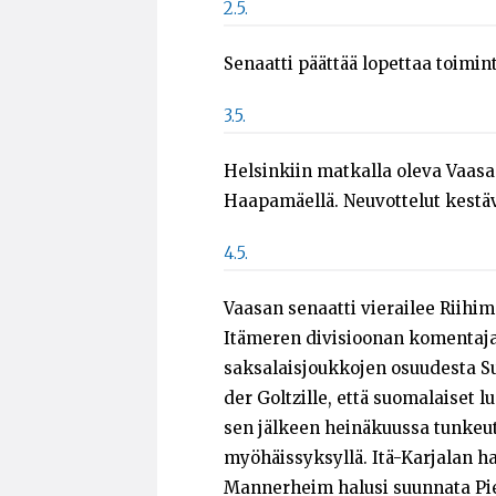
2.5.
Senaatti päättää lopettaa toimin
3.5.
Helsinkiin matkalla oleva Vaasa
Haapamäellä. Neuvottelut kestävä
4.5.
Vaasan senaatti vierailee Riihim
Itämeren divisioonan komentaja
saksalaisjoukkojen osuudesta S
der Goltzille, että suomalaiset
sen jälkeen heinäkuussa tunkeut
myöhäissyksyllä. Itä-Karjalan h
Mannerheim halusi suunnata Pieta