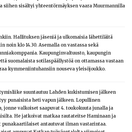
ska siihen sisältyi yhteentörmäyksen vaara Muurmannilla
iin. Hallituksen jäseniä ja ulkomaisia lähettiläitä
in noin klo 14.30. Asemalla on vastassa sekä
kunniakomppania. Kaupunginvaltuusto, kaupungin
että suomalaista sotilaspäällystöä on ottamassa vastaan
raa kymmeniintuhansiin nouseva yleisöjoukko.
ytymisliike suuntautuu Lahden kukistumisen jälkeen
y punaisista heti vapun jälkeen. Lopullinen
 jonne valkoiset saapuvat 4. toukokuuta junalla ja
aisilta. He jatkoivat matkaa rautateitse Haminaan ja
punakaartilaiset antautuvat ilman vastarintaa.
aiset ampuvat Kotkan työväentalolta viimeiset