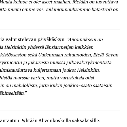
uta keinoa ei ole: aseet maahan. Meidän on luovuttava
mutta muuta emme voi. Vallankumouksemme katastrofi on
ia valmistelevan päiväkäskyn:
”Aikomukseni on
sia Helsinkiin yhdessä länsiarmeijan kaikkien
ykistöosaston sekä Uudenmaan rakuunoiden, Etelä-Savon
ykmentin ja jokaisesta muusta jalkaväkirykmentistä
lmistauduttava kuljettamaan joukot Helsinkiin.
istöä marssia varten, mutta varustuksia olisi
in on mahdollista, jotta kukin joukko-osato saataisiin
ähineeltään.”
antautuu Pyhtään Ahvenkoskella saksalaisille.