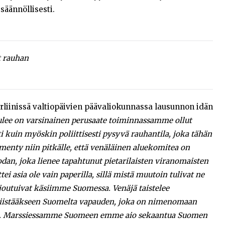
 säännöllisesti.
t rauhan
rliinissä valtiopäivien päävaliokunnassa lausunnon idän
lee on varsinainen perusaate toiminnassamme ollut
ti kuin myöskin poliittisesti pysyvä rauhantila, joka tähän
n menty niin pitkälle, että venäläinen aluekomitea on
odan, joka lienee tapahtunut pietarilaisten viranomaisten
ei asia ole vain paperilla, sillä mistä muutoin tulivat ne
 joutuivat käsiimme Suomessa. Venäjä taistelee
 riistääkseen Suomelta vapauden, joka on nimenomaan
olta. Marssiessamme Suomeen emme aio sekaantua Suomen