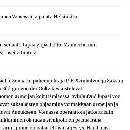
tansa Vaasassa ja palata Helsinkiin.
n senaatti tapaa ylipäällikkö Mannerheimin
t useita tunteja.
äellä. Senaatin puheenjohtaja P. E. Svinhufvud ja Saksan
 Rüdiger von der Goltz keskustelevat
uomen armeijan kehittämisessä. Svinhufvud lupasi von
 luovat saksalaisten ohjaamina voimakkaan armeijan ja
uvat Aunukseen. Vienassa operaatiota jatkettaisiin
ankkiminen oli maan siviilijohdon päämääränä.
riin, jonne oli palautettava järjestys. Hän halusi