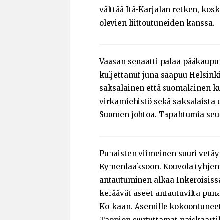
välttää Itä-Karjalan retken, ko
olevien liittoutuneiden kanssa.
Vaasan senaatti palaa pääkaupunk
kuljettanut juna saapuu Helsinki
saksalainen että suomalainen 
virkamiehistö sekä saksalaista 
Suomen johtoa. Tapahtumia seu
Punaisten viimeinen suuri vetä
Kymenlaaksoon. Kouvola tyhjenty
antautuminen alkaa Inkeroisissa,
keräävät aseet antautuvilta pun
Kotkaan. Asemille kokoontuneet 
Tappion suututtamat naiskaartil