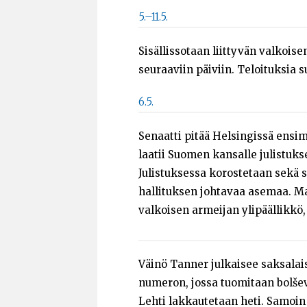
5.–11.5.
Sisällissotaan liittyvän valkois
seuraaviin päiviin. Teloituksia 
6.5.
Senaatti pitää Helsingissä ensi
laatii Suomen kansalle julistuk
Julistuksessa korostetaan sekä s
hallituksen johtavaa asemaa. Ma
valkoisen armeijan ylipäällikkö, 
Väinö Tanner julkaisee saksala
numeron, jossa tuomitaan bolšev
Lehti lakkautetaan heti. Samoin