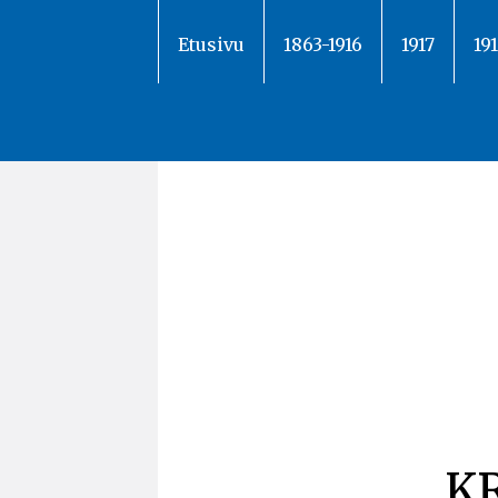
Siirry
sisältöön
Etusivu
1863-1916
1917
19
K