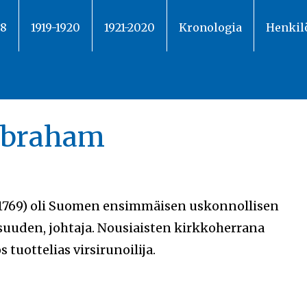
18
1919-1920
1921-2020
Kronologia
Henkil
Abraham
1769) oli Suomen ensimmäisen uskonnollisen
isuuden, johtaja. Nousiaisten kirkkoherrana
tuottelias virsirunoilija.