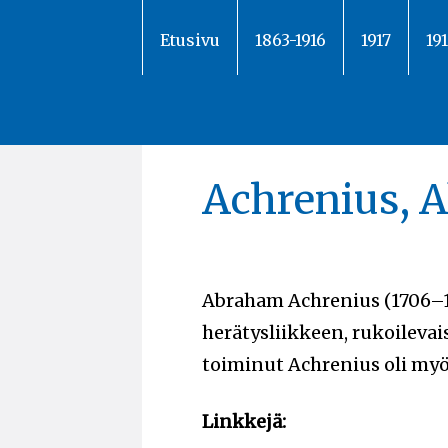
Siirry
sisältöön
Etusivu
1863-1916
1917
19
Achrenius, 
Abraham Achrenius (1706–
herätysliikkeen, rukoileva
toiminut Achrenius oli myös 
Linkkejä: