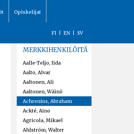
öt
Opiskelijat
FI
|
EN
|
SV
MERKKIHENKILÖITÄ
Aalle-Teljo, Iida
Aalto, Alvar
Aaltonen, Ali
Aaltonen, Wäinö
Achrenius, Abraham
Ackté, Aino
Agricola, Mikael
Ahlström, Walter