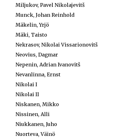
Miljukov, Pavel Nikolajevitš
Munck, Johan Reinhold
Mäkelin, Yrjö
Mäki, Taisto
Nekrasov, Nikolai Vissarionovitš
Neovius, Dagmar
Nepenin, Adrian Ivanovitš
Nevanlinna, Ernst
Nikolai I
Nikolai II
Niskanen, Mikko
Nissinen, Alli
Niukkanen, Juho
Nuorteva, Väinö