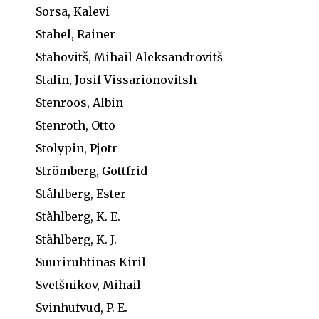
Sorsa, Kalevi
Stahel, Rainer
Stahovitš, Mihail Aleksandrovitš
Stalin, Josif Vissarionovitsh
Stenroos, Albin
Stenroth, Otto
Stolypin, Pjotr
Strömberg, Gottfrid
Ståhlberg, Ester
Ståhlberg, K. E.
Ståhlberg, K. J.
Suuriruhtinas Kiril
Svetšnikov, Mihail
Svinhufvud, P. E.