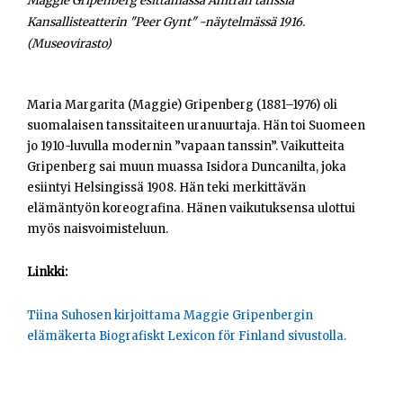
Maggie Gripenberg esittämässä Anitran tanssia
Opiskelijat
Kansallisteatterin "Peer Gynt" -näytelmässä 1916.
(Museovirasto)
Haku:
Maria Margarita (Maggie) Gripenberg (1881–1976) oli
suomalaisen tanssitaiteen uranuurtaja. Hän toi Suomeen
jo 1910-luvulla modernin ”vapaan tanssin”. Vaikutteita
Gripenberg sai muun muassa Isidora Duncanilta, joka
esiintyi Helsingissä 1908. Hän teki merkittävän
elämäntyön koreografina. Hänen vaikutuksensa ulottui
myös naisvoimisteluun.
Linkki:
Tiina Suhosen kirjoittama Maggie Gripenbergin
elämäkerta Biografiskt Lexicon för Finland sivustolla.