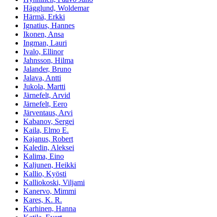
Hägglund, Woldemar
Härmä, Erkki
Ignatius, Hannes
Ikonen, Ansa
Ingman, Lauri
Ivalo, Ellinor
Jahnsson, Hilma
Jalander, Bruno
Jalava, Antti
Jukola, Martti
Järnefelt, Arvid
Järnefelt, Eero
Järventaus, Arvi
Kabanov, Sergei
Kaila, Elmo E.
Kajanus, Robert
Kaledin, Aleksei
Kalima, Eino
Kaljunen, Heikki
Kallio, Kyösti
Kalliokoski, Viljami
Kanervo, Mimmi
Kares, K. R.
Karhinen, Hanna