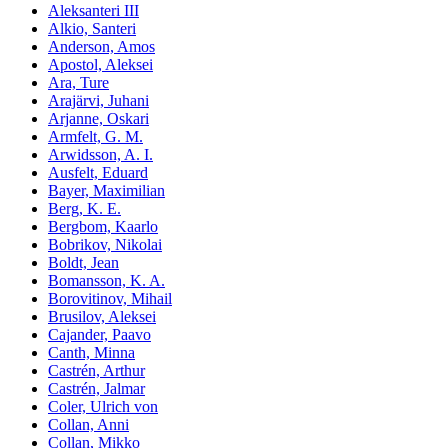
Aleksanteri III
Alkio, Santeri
Anderson, Amos
Apostol, Aleksei
Ara, Ture
Arajärvi, Juhani
Arjanne, Oskari
Armfelt, G. M.
Arwidsson, A. I.
Ausfelt, Eduard
Bayer, Maximilian
Berg, K. E.
Bergbom, Kaarlo
Bobrikov, Nikolai
Boldt, Jean
Bomansson, K. A.
Borovitinov, Mihail
Brusilov, Aleksei
Cajander, Paavo
Canth, Minna
Castrén, Arthur
Castrén, Jalmar
Coler, Ulrich von
Collan, Anni
Collan, Mikko