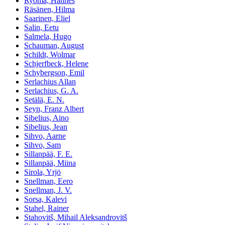
Ryömä, Hannes
Räsänen, Hilma
Saarinen, Eliel
Salin, Eetu
Salmela, Hugo
Schauman, August
Schildt, Wolmar
Schjerfbeck, Helene
Schybergson, Emil
Serlachius Allan
Serlachius, G. A.
Setälä, E. N.
Seyn, Franz Albert
Sibelius, Aino
Sibelius, Jean
Sihvo, Aarne
Sihvo, Sam
Sillanpää, F. E.
Sillanpää, Miina
Sirola, Yrjö
Snellman, Eero
Snellman, J. V.
Sorsa, Kalevi
Stahel, Rainer
Stahovitš, Mihail Aleksandrovitš