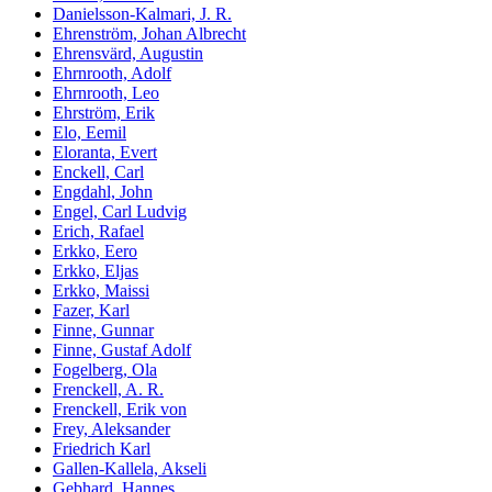
Danielsson-Kalmari, J. R.
Ehrenström, Johan Albrecht
Ehrensvärd, Augustin
Ehrnrooth, Adolf
Ehrnrooth, Leo
Ehrström, Erik
Elo, Eemil
Eloranta, Evert
Enckell, Carl
Engdahl, John
Engel, Carl Ludvig
Erich, Rafael
Erkko, Eero
Erkko, Eljas
Erkko, Maissi
Fazer, Karl
Finne, Gunnar
Finne, Gustaf Adolf
Fogelberg, Ola
Frenckell, A. R.
Frenckell, Erik von
Frey, Aleksander
Friedrich Karl
Gallen-Kallela, Akseli
Gebhard, Hannes