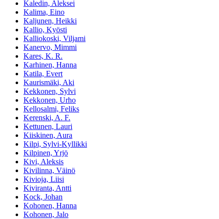
Kaledin, Aleksei
Kalima, Eino
Kaljunen, Heikki
Kallio, Kyösti
Kalliokoski, Viljami
Kanervo, Mimmi
Kares, K. R.
Karhinen, Hanna
Katila, Evert
Kaurismäki, Aki
Kekkonen, Sylvi
Kekkonen, Urho
Kellosalmi, Feliks
Kerenski, A. F.
Kettunen, Lauri
Kiiskinen, Aura
Kilpi, Sylvi-Kyllikki
Kilpinen, Yrjö
Kivi, Aleksis
Kivilinna, Väinö
Kivioja, Liisi
Kiviranta, Antti
Kock, Johan
Kohonen, Hanna
Kohonen, Jalo