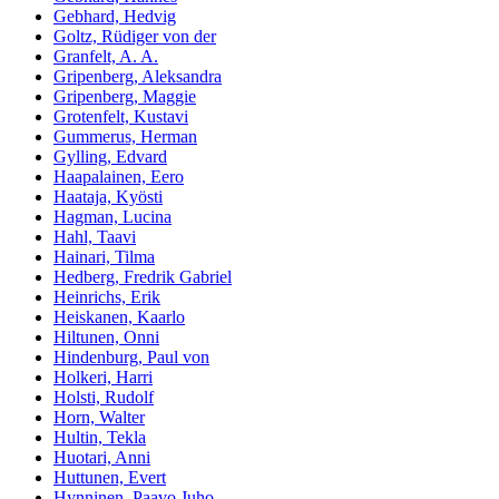
Gebhard, Hedvig
Goltz, Rüdiger von der
Granfelt, A. A.
Gripenberg, Aleksandra
Gripenberg, Maggie
Grotenfelt, Kustavi
Gummerus, Herman
Gylling, Edvard
Haapalainen, Eero
Haataja, Kyösti
Hagman, Lucina
Hahl, Taavi
Hainari, Tilma
Hedberg, Fredrik Gabriel
Heinrichs, Erik
Heiskanen, Kaarlo
Hiltunen, Onni
Hindenburg, Paul von
Holkeri, Harri
Holsti, Rudolf
Horn, Walter
Hultin, Tekla
Huotari, Anni
Huttunen, Evert
Hynninen, Paavo Juho