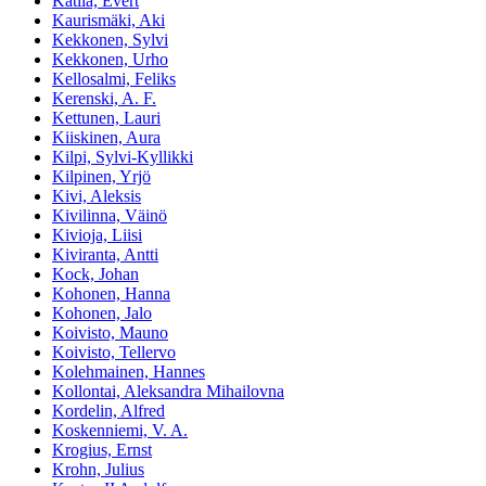
Katila, Evert
Kaurismäki, Aki
Kekkonen, Sylvi
Kekkonen, Urho
Kellosalmi, Feliks
Kerenski, A. F.
Kettunen, Lauri
Kiiskinen, Aura
Kilpi, Sylvi-Kyllikki
Kilpinen, Yrjö
Kivi, Aleksis
Kivilinna, Väinö
Kivioja, Liisi
Kiviranta, Antti
Kock, Johan
Kohonen, Hanna
Kohonen, Jalo
Koivisto, Mauno
Koivisto, Tellervo
Kolehmainen, Hannes
Kollontai, Aleksandra Mihailovna
Kordelin, Alfred
Koskenniemi, V. A.
Krogius, Ernst
Krohn, Julius