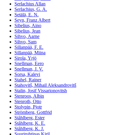
Serlachius Allan
Serlachius, G. A.
Setälä, E. N.
Seyn, Franz Albert
Sibelius, Aino
Sibelius, Jean
Sihvo, Aarne
Sihvo, Sam
Sillanpää, F. E.
Sillanpää, Miina
Sirola, Yrjö
Snellman, Eero
Snellman, J. V.
Sorsa, Kalevi
Stahel, Rainer
Stahovitš, Mihail Aleksandrovitš
Stalin, Josif Vissarionovitsh
Stenroos, Albin
Stenroth, Otto
Stolypin, Pjotr
Strömberg, Gottfrid
Ståhlberg, Ester
Ståhlberg, K. E.
Ståhlberg, K. J.
Suuriruhtinas Kiril