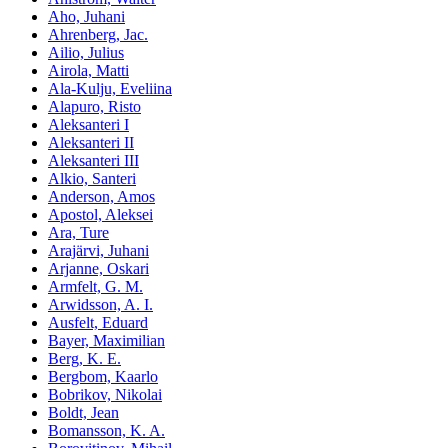
Aho, Juhani
Ahrenberg, Jac.
Ailio, Julius
Airola, Matti
Ala-Kulju, Eveliina
Alapuro, Risto
Aleksanteri I
Aleksanteri II
Aleksanteri III
Alkio, Santeri
Anderson, Amos
Apostol, Aleksei
Ara, Ture
Arajärvi, Juhani
Arjanne, Oskari
Armfelt, G. M.
Arwidsson, A. I.
Ausfelt, Eduard
Bayer, Maximilian
Berg, K. E.
Bergbom, Kaarlo
Bobrikov, Nikolai
Boldt, Jean
Bomansson, K. A.