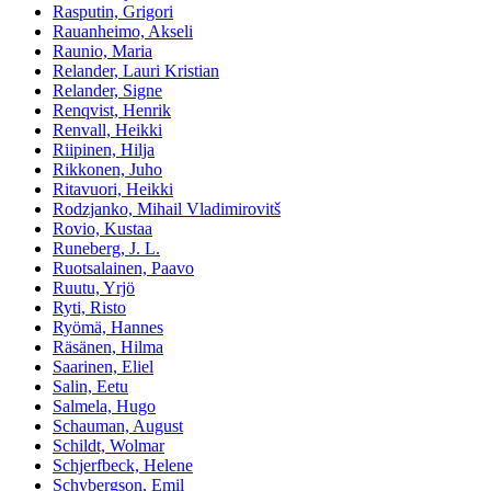
Rasputin, Grigori
Rauanheimo, Akseli
Raunio, Maria
Relander, Lauri Kristian
Relander, Signe
Renqvist, Henrik
Renvall, Heikki
Riipinen, Hilja
Rikkonen, Juho
Ritavuori, Heikki
Rodzjanko, Mihail Vladimirovitš
Rovio, Kustaa
Runeberg, J. L.
Ruotsalainen, Paavo
Ruutu, Yrjö
Ryti, Risto
Ryömä, Hannes
Räsänen, Hilma
Saarinen, Eliel
Salin, Eetu
Salmela, Hugo
Schauman, August
Schildt, Wolmar
Schjerfbeck, Helene
Schybergson, Emil