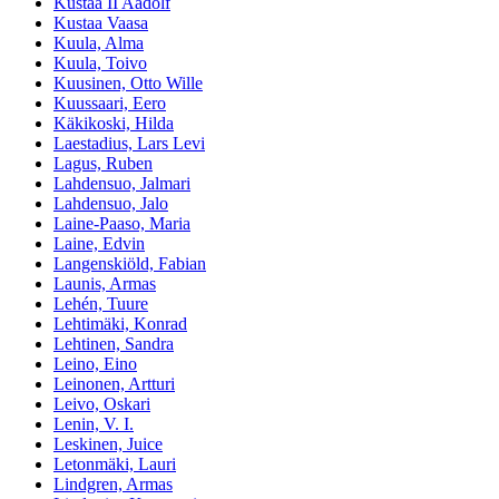
Kustaa II Aadolf
Kustaa Vaasa
Kuula, Alma
Kuula, Toivo
Kuusinen, Otto Wille
Kuussaari, Eero
Käkikoski, Hilda
Laestadius, Lars Levi
Lagus, Ruben
Lahdensuo, Jalmari
Lahdensuo, Jalo
Laine-Paaso, Maria
Laine, Edvin
Langenskiöld, Fabian
Launis, Armas
Lehén, Tuure
Lehtimäki, Konrad
Lehtinen, Sandra
Leino, Eino
Leinonen, Artturi
Leivo, Oskari
Lenin, V. I.
Leskinen, Juice
Letonmäki, Lauri
Lindgren, Armas