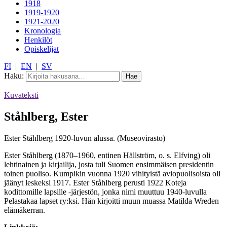
1918
1919-1920
1921-2020
Kronologia
Henkilöt
Opiskelijat
FI
|
EN
|
SV
Haku:
Kuvateksti
Ståhlberg, Ester
Ester Ståhlberg 1920-luvun alussa. (Museovirasto)
Ester Ståhlberg (1870–1960, entinen Hällström, o. s. Elfving) oli
lehtinainen ja kirjailija, josta tuli Suomen ensimmäisen presidentin
toinen puoliso. Kumpikin vuonna 1920 vihityistä aviopuolisoista oli
jäänyt leskeksi 1917. Ester Ståhlberg perusti 1922 Koteja
kodittomille lapsille -järjestön, jonka nimi muuttuu 1940-luvulla
Pelastakaa lapset ry:ksi. Hän kirjoitti muun muassa Matilda Wreden
elämäkerran.