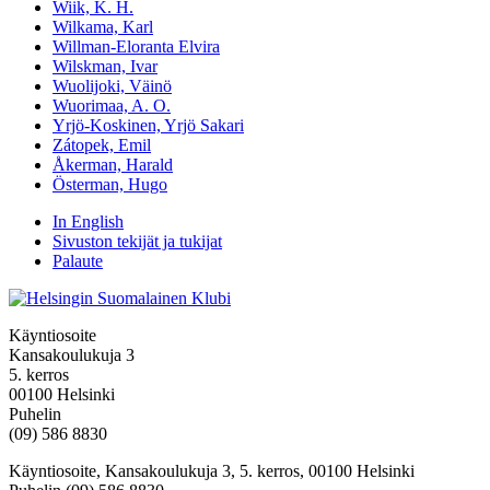
Wiik, K. H.
Wilkama, Karl
Willman-Eloranta Elvira
Wilskman, Ivar
Wuolijoki, Väinö
Wuorimaa, A. O.
Yrjö-Koskinen, Yrjö Sakari
Zátopek, Emil
Åkerman, Harald
Österman, Hugo
In English
Sivuston tekijät ja tukijat
Palaute
Käyntiosoite
Kansakoulukuja 3
5. kerros
00100 Helsinki
Puhelin
(09) 586 8830
Käyntiosoite, Kansakoulukuja 3, 5. kerros, 00100 Helsinki