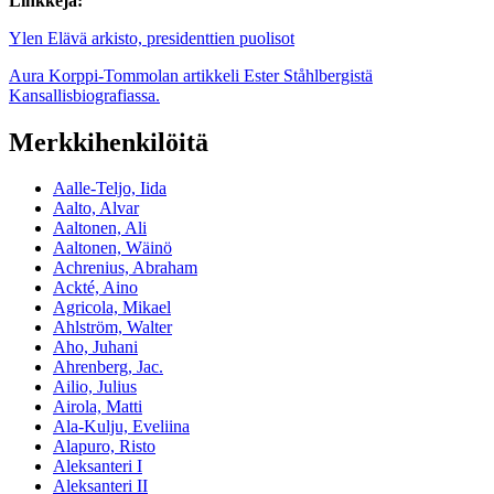
Linkkejä:
Ylen Elävä arkisto, presidenttien puolisot
Aura Korppi-Tommolan artikkeli Ester Ståhlbergistä
Kansallisbiografiassa.
Merkkihenkilöitä
Aalle-Teljo, Iida
Aalto, Alvar
Aaltonen, Ali
Aaltonen, Wäinö
Achrenius, Abraham
Ackté, Aino
Agricola, Mikael
Ahlström, Walter
Aho, Juhani
Ahrenberg, Jac.
Ailio, Julius
Airola, Matti
Ala-Kulju, Eveliina
Alapuro, Risto
Aleksanteri I
Aleksanteri II