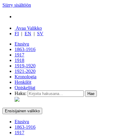
Siirry sisältöön
Avaa Valikko
FI
|
EN
|
SV
Etusivu
1863-1916
1917
1918
1919-1920
1921-2020
Kronologia
Henkilöt
Opiskelijat
Haku:
Ensisijainen valikko
Etusivu
1863-1916
1917