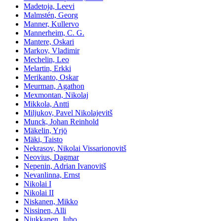
Madetoja, Leevi
Malmstén, Georg
Manner, Kullervo
Mannerheim, C. G.
Mantere, Oskari
Markov, Vladimir
Mechelin, Leo
Melartin, Erkki
Merikanto, Oskar
Meurman, Agathon
Mexmontan, Nikolaj
Mikkola, Antti
Miljukov, Pavel Nikolajevitš
Munck, Johan Reinhold
Mäkelin, Yrjö
Mäki, Taisto
Nekrasov, Nikolai Vissarionovitš
Neovius, Dagmar
Nepenin, Adrian Ivanovitš
Nevanlinna, Ernst
Nikolai I
Nikolai II
Niskanen, Mikko
Nissinen, Alli
Niukkanen, Juho