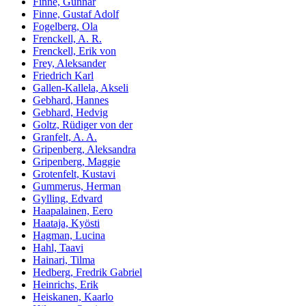
Finne, Gunnar
Finne, Gustaf Adolf
Fogelberg, Ola
Frenckell, A. R.
Frenckell, Erik von
Frey, Aleksander
Friedrich Karl
Gallen-Kallela, Akseli
Gebhard, Hannes
Gebhard, Hedvig
Goltz, Rüdiger von der
Granfelt, A. A.
Gripenberg, Aleksandra
Gripenberg, Maggie
Grotenfelt, Kustavi
Gummerus, Herman
Gylling, Edvard
Haapalainen, Eero
Haataja, Kyösti
Hagman, Lucina
Hahl, Taavi
Hainari, Tilma
Hedberg, Fredrik Gabriel
Heinrichs, Erik
Heiskanen, Kaarlo