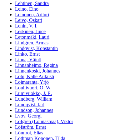
Lehtinen, Sandra
Leino, Eino
Leinonen, Artturi
Leivo, Oskari
Lenin, V. I.
Leskinen, Juice
Letonmäki, Lauri
Lindgren, Armas
Lindqvist, Konstantin
Linko, Ernst
Linna, Väinö
Linnanheimo, Regina
Linnankoski, Johannes
Lohi, Kalle Aukusti
Loimaranta, Yrjö
Louhivuori, O. W.
Lumivuokko, J. E.
Lundberg, William
Lundqvist, Jarl
Lundson, Johannes
Lvov, Georgi
Löfgren (Lounasmaa), Viktor
Löfström, Ernst
Lönnrot, Elias
Löthman-Koponen, Tilda