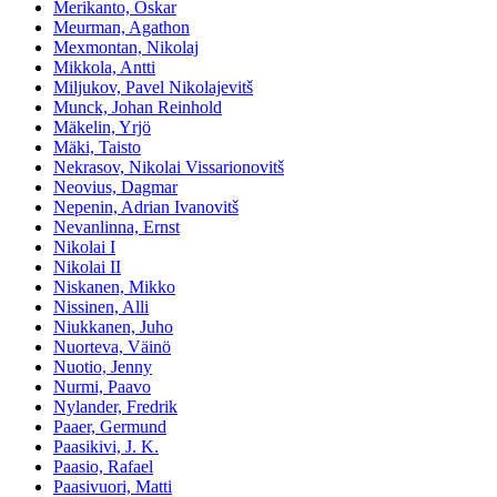
Merikanto, Oskar
Meurman, Agathon
Mexmontan, Nikolaj
Mikkola, Antti
Miljukov, Pavel Nikolajevitš
Munck, Johan Reinhold
Mäkelin, Yrjö
Mäki, Taisto
Nekrasov, Nikolai Vissarionovitš
Neovius, Dagmar
Nepenin, Adrian Ivanovitš
Nevanlinna, Ernst
Nikolai I
Nikolai II
Niskanen, Mikko
Nissinen, Alli
Niukkanen, Juho
Nuorteva, Väinö
Nuotio, Jenny
Nurmi, Paavo
Nylander, Fredrik
Paaer, Germund
Paasikivi, J. K.
Paasio, Rafael
Paasivuori, Matti