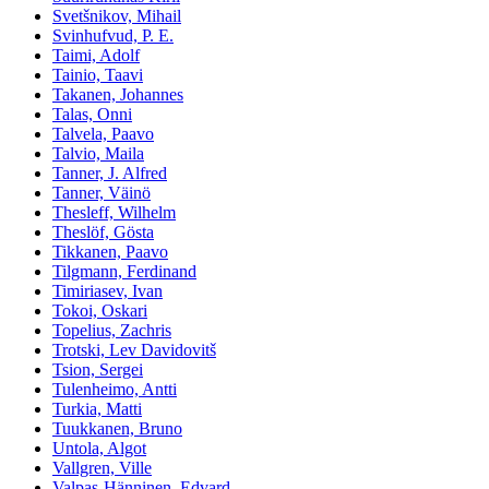
Svetšnikov, Mihail
Svinhufvud, P. E.
Taimi, Adolf
Tainio, Taavi
Takanen, Johannes
Talas, Onni
Talvela, Paavo
Talvio, Maila
Tanner, J. Alfred
Tanner, Väinö
Thesleff, Wilhelm
Theslöf, Gösta
Tikkanen, Paavo
Tilgmann, Ferdinand
Timiriasev, Ivan
Tokoi, Oskari
Topelius, Zachris
Trotski, Lev Davidovitš
Tsion, Sergei
Tulenheimo, Antti
Turkia, Matti
Tuukkanen, Bruno
Untola, Algot
Vallgren, Ville
Valpas-Hänninen, Edvard