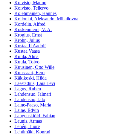
Koivisto, Mauno
Koivisto, Tellervo
Kolehmainen, Hannes
Kollontai, Aleksandra Mihailovna
Kordelin, Alfred
Koskenniemi, V. A.
Krogius, Ernst
Krohn, Julius
Kustaa II Aadolf
Kustaa Vaasa
Kuula, Alma
Kuula, Toivo
Kuusinen, Otto Wille
Kuussaari, Eero
Käkikoski, Hilda
Laestadius, Lars Levi
Lagus, Ruben
Lahdensuo, Jalmari
Lahdensuo, Jalo
Laine-Paaso, Maria
Laine, Edvin
Langenskiöld, Fabian
Launis, Armas
Lehén, Tuure
Lehtimäki, Konrad