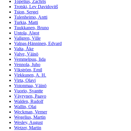
Topelius, Zachris
Trotski, Lev Davidovitš
Tsion, Sergei
Tulenheimo, Antti
Turkia, Matti
Tuukkanen, Bruno
Untola, Algot
Vallgren, Ville
Valpas-Hänninen, Edvard
Valta, Åke
Valve, Väinö
Vemmelpuu, Iida
Vennola, Juho
Vikström, Emil
Virkkunen, A. H.
Virta, Olavi
Voionmaa, Väinö
Vuorio, Svantte
Väyrynen, Paavo
Walden, Rudolf
Wallin, Olai
Weckman, Verner
Wegelius, Martin
Wesley, August
Wetzer, Martin