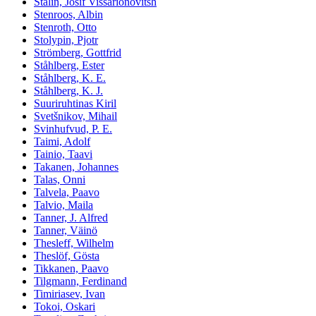
Stalin, Josif Vissarionovitsh
Stenroos, Albin
Stenroth, Otto
Stolypin, Pjotr
Strömberg, Gottfrid
Ståhlberg, Ester
Ståhlberg, K. E.
Ståhlberg, K. J.
Suuriruhtinas Kiril
Svetšnikov, Mihail
Svinhufvud, P. E.
Taimi, Adolf
Tainio, Taavi
Takanen, Johannes
Talas, Onni
Talvela, Paavo
Talvio, Maila
Tanner, J. Alfred
Tanner, Väinö
Thesleff, Wilhelm
Theslöf, Gösta
Tikkanen, Paavo
Tilgmann, Ferdinand
Timiriasev, Ivan
Tokoi, Oskari