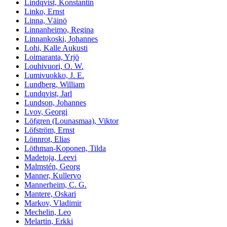
Lindqvist, Konstantin
Linko, Ernst
Linna, Väinö
Linnanheimo, Regina
Linnankoski, Johannes
Lohi, Kalle Aukusti
Loimaranta, Yrjö
Louhivuori, O. W.
Lumivuokko, J. E.
Lundberg, William
Lundqvist, Jarl
Lundson, Johannes
Lvov, Georgi
Löfgren (Lounasmaa), Viktor
Löfström, Ernst
Lönnrot, Elias
Löthman-Koponen, Tilda
Madetoja, Leevi
Malmstén, Georg
Manner, Kullervo
Mannerheim, C. G.
Mantere, Oskari
Markov, Vladimir
Mechelin, Leo
Melartin, Erkki