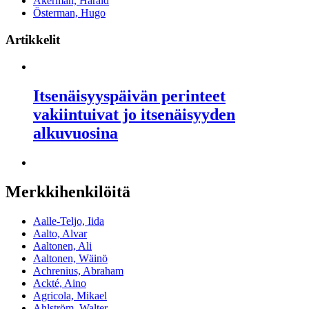
Åkerman, Harald
Österman, Hugo
Artikkelit
Itsenäisyyspäivän perinteet
vakiintuivat jo itsenäisyyden
alkuvuosina
Merkkihenkilöitä
Aalle-Teljo, Iida
Aalto, Alvar
Aaltonen, Ali
Aaltonen, Wäinö
Achrenius, Abraham
Ackté, Aino
Agricola, Mikael
Ahlström, Walter