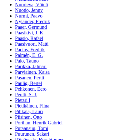
Nuorteva, Väinö
Nuotio, Jenny
Nurmi, Paavo
Nylander, Fredrik
Paaer, Germund
Paasikivi, J. K.
Paasio, Rafael
Paasivuori, Matti
Pacius, Fredrik
Palmén, E. G.
Palo, Tauno
Parikka, Jalmari
Parviainen, Kaisa
Pasanen, Pertti
Paulig, Bertel
Pehkonen, Eero
Pentti, S. J.
Pietari I
Pietikäinen, Fiina
Pihkala, Lauri
Piisinen, Otto
Porthan, Henrik Gabriel
Putaansuu, Tomi
Puurunen, Sakari
Päivänsalo, Bror Hannes