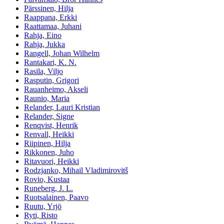
Pärssinen, Hilja
Raappana, Erkki
Raattamaa, Juhani
Rahja, Eino
Rahja, Jukka
Rangell, Johan Wilhelm
Rantakari, K. N.
Rasila, Viljo
Rasputin, Grigori
Rauanheimo, Akseli
Raunio, Maria
Relander, Lauri Kristian
Relander, Signe
Renqvist, Henrik
Renvall, Heikki
Riipinen, Hilja
Rikkonen, Juho
Ritavuori, Heikki
Rodzjanko, Mihail Vladimirovitš
Rovio, Kustaa
Runeberg, J. L.
Ruotsalainen, Paavo
Ruutu, Yrjö
Ryti, Risto