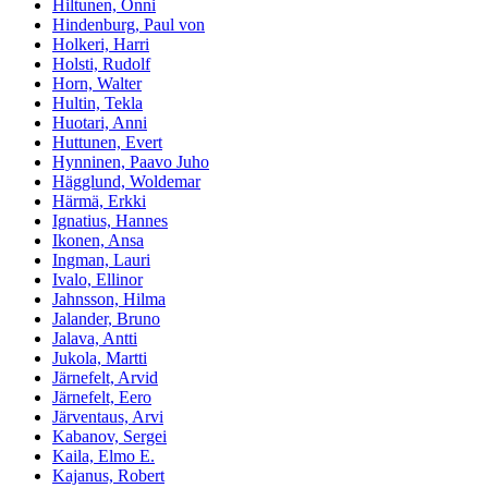
Hiltunen, Onni
Hindenburg, Paul von
Holkeri, Harri
Holsti, Rudolf
Horn, Walter
Hultin, Tekla
Huotari, Anni
Huttunen, Evert
Hynninen, Paavo Juho
Hägglund, Woldemar
Härmä, Erkki
Ignatius, Hannes
Ikonen, Ansa
Ingman, Lauri
Ivalo, Ellinor
Jahnsson, Hilma
Jalander, Bruno
Jalava, Antti
Jukola, Martti
Järnefelt, Arvid
Järnefelt, Eero
Järventaus, Arvi
Kabanov, Sergei
Kaila, Elmo E.
Kajanus, Robert