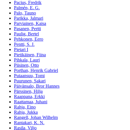
Pacius, Fredrik
Palmén, E. G.
Palo, Tauno
Parikka, Jalmari
Parviainen, Kaisa
Pasanen, Pertti
Paulig, Bertel
Pehkonen, Eero
Pentti, S. J.
Pietari I
Pietikäinen, Fiina
Pihkala, Lauri
Piisinen, Otto
Porthan, Henrik Gabriel
Putaansuu, Tomi
Puurunen, Sakari
Päivänsalo, Bror Hannes
Pärssinen, Hilja
Raappana, Erkki
Raattamaa, Juhani
Rahja, Eino
Rahja, Jukka
Rangell, Johan Wilhelm
Rantakari, K. N.
Rasila, Viljo