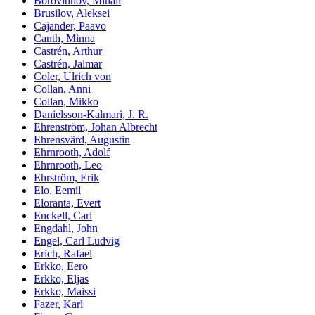
Borovitinov, Mihail
Brusilov, Aleksei
Cajander, Paavo
Canth, Minna
Castrén, Arthur
Castrén, Jalmar
Coler, Ulrich von
Collan, Anni
Collan, Mikko
Danielsson-Kalmari, J. R.
Ehrenström, Johan Albrecht
Ehrensvärd, Augustin
Ehrnrooth, Adolf
Ehrnrooth, Leo
Ehrström, Erik
Elo, Eemil
Eloranta, Evert
Enckell, Carl
Engdahl, John
Engel, Carl Ludvig
Erich, Rafael
Erkko, Eero
Erkko, Eljas
Erkko, Maissi
Fazer, Karl