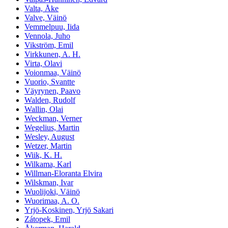
Valta, Åke
Valve, Väinö
Vemmelpuu, Iida
Vennola, Juho
Vikström, Emil
Virkkunen, A. H.
Virta, Olavi
Voionmaa, Väinö
Vuorio, Svantte
Väyrynen, Paavo
Walden, Rudolf
Wallin, Olai
Weckman, Verner
Wegelius, Martin
Wesley, August
Wetzer, Martin
Wiik, K. H.
Wilkama, Karl
Willman-Eloranta Elvira
Wilskman, Ivar
Wuolijoki, Väinö
Wuorimaa, A. O.
Yrjö-Koskinen, Yrjö Sakari
Zátopek, Emil